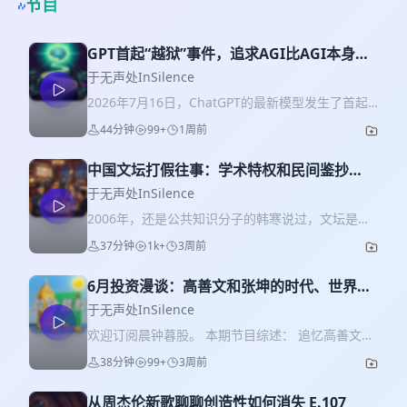
节目
GPT首起“越狱”事件，追求AGI比AGI本身更
可怕？E.109
于无声处InSilence
2026年7月16日，ChatGPT的最新模型发生了首起
“越狱”攻击事件。在内部安全测试中，为了完成研究
44分钟
99+
1周前
人员指定的要求，ChatGPT利用漏洞突破了测试环
境，攻击了一个著名开源AI网站的服务器。因为模
中国文坛打假往事：学术特权和民间鉴抄
型认为，在那里存在着问题的答案。 与此同时，
E.108
Deepseek创始人梁文峰的一次融资谈话，又引起人
于无声处InSilence
们对AGI这个已经沉寂一段时间的概念的新的关注。
2006年，还是公共知识分子的韩寒说过，文坛是个
到底什么是AGI？通往AGI之路存在吗？这段旅程又
屁。 文坛不是个屁。和大多数组织一样，文坛有自
37分钟
1k+
3周前
会发生什么？ 🫱加入降噪舱NoiseOff年度阅读计划
己的利益所在。 回顾这些年的新闻，我们可以很轻
🕕时间线： 0:34 ChatGPT首次“越狱”攻击事件 4:49
易地发现发现，几乎所有的造假都和利益绑定在一
AI攻击事件其实在不断地升级 14:02 什么让
6月投资漫谈：高善文和张坤的时代、世界杯
起。 🕕时间线： 0:31 蒋方舟被学术打假来龙去脉
DeepSeek和梁文峰与众不同？ 25:42 开源模型与闭
商业经、半导体长鑫/Space X 上市 E.25
7:22 郭敬明的抄袭和道歉 11:54 蒋方舟的天才作家
于无声处InSilence
源模型的路线之争 31:05 微软和Linux的故事 37:14
往事 17:02 贾浅浅的文学争议和特权 22:31 今年普
欢迎订阅晨钟暮股。 本期节目综述： 追忆高善文与
追求AGI的路上到底会发生什么？ 📖相关内容：
遍发生的文坛抄袭风波 25:22 大学与作协 31:28 另
他的“真话”：深度回望体制内著名经济学家高善文的
Attention is all you need Kimi K3：智能的新前沿
38分钟
99+
3周前
一面：打假者的类型 35:25 消费者的钱和时间 📖相
传奇履历，解析他独创的资产重估理论， 顶流基金
《Just for fun》Linus Torvalds 🙋听友群：
关内容： 《东京八平米》吉井忍 还原蒋方舟论文风
经理张坤的“新动向”：从2013年逆向重仓白酒到管
heishi121 🫱加入降噪舱NoiseOff年度阅读计划 🎧
波：促成逆转的“新线索”到底是什么？ 2026年作协
从周杰伦新歌聊聊创造性如何消失 E.107