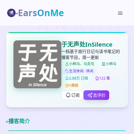
EarsOnMe
✕
✕
✕
打分
删除确认
加入播单
于无声处InSilence
键盘下留人
一档基于旅行日记与读书笔记的
播客节目，周一更新
小柿马、马克屯
小柿马
创建
留
取消
确认删除
生活休闲 · 休闲
下
2.08万 订阅
122 集
高
1周前
见
订阅
去评价
最长200字
播客简介
取消
确定