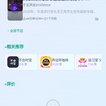
理规模突破千亿，拥有明星般光环的张坤近期频繁
订阅《中文播客运营手册》 封面图片 Made by
预算 🙋听友群：heishi121 🫱加入降噪舱NoiseOff
增聘合伙经理。这到底是功成身退的前兆，还是公
于无声处InSilence
Gemini
年度阅读计划 🎧订阅《中文播客运营手册》 封面图
募基金抱团管理的新趋势？ 2026年A股最大IPO长
2026年，华语流行音乐天王周杰伦发布最新专辑
片 Made by Gemini
鑫科技：作为国内内存芯片的链主，长鑫科技逆势
《太阳之子》。但是不论在音乐评论界，还是消费
44分钟
99+
1个月前
募资295亿登陆科创板。在AI算力大浪潮下，它如何
市场，反响均一般。 如何创造一首歌曲，一个产
打破三大巨头垄断，实现高成长转型？ 2026世界杯
品，一家公司？创造性从何而来？ AI是创造他的那
的搞钱密码：扩军后的美加墨世界杯预计为FIFA狂
些科学家和公司创造性的体现，但是AI给更多的人
全部节目
揽130亿美元。电视版权、门票、博C……带你拆解
带来了创造性吗？ 所谓创新，不是对‘新鲜感’的过度
这个超级体育IP背后的商业暴利逻辑。 SpaceX万亿
崇拜。 它不是为了求变而变，不是为了让产品看起
上市：马斯克携SpaceX创下人类历史上最大规模的
来更复杂，也不是为了在功能列表上多加那一行代
相关推荐
IPO，身价一度突破万亿美元。这笔天量融资将如何
码。 创新，不是‘无中生有’的魔术。 它不是天才在真
输血他的火星移民与星链帝国？ 🕕时间线： 03:09
空中的灵光一现。 创新，不是对‘既有价值’的妥协。
人们为什么怀念高善文？ 11:08 明星基金经理张坤
无论是商业巨头对利润的畏惧，还是艺术家对市场
不合时宜
声动早咖啡
和他的时代 17:04 长鑫如何扭转半导体商业叙事
审美的迎合。 🫱加入降噪舱NoiseOff年度阅读计划
256 集
1028 集
104 集
23:46 世界杯经济学 32:23 Space X上市和马斯克的
🕕时间线： 01:54 周杰伦歌曲的创新来自反叛
野望 📚相关内容 * 高善文2022年演讲 💰晨钟暮股
11:32 创新者的窘境：延续和破坏 23:10 真正的创
是一档投资陪伴类的播客节目。欢迎在小宇宙、苹
造力因何而来 30:46 涌现：从平凡里诞生出卓越
果PodCast、网易云等平台订阅。 本节目内容不构
39:02 李世石十年后的回顾 41:04 创新不是什么？
评价
成任何投资建议。 节目综述由Gemini生成。
📖相关内容： 《太阳之子》周杰伦 2026 《八度空
间》周杰伦 2002 《创新者的窘境》 克莱顿·克里斯
坦森 《创意行为：存在即答案》里克·鲁宾 《支付战
争》 埃里克·杰克逊 🙋听友群：heishi121 🫱加入