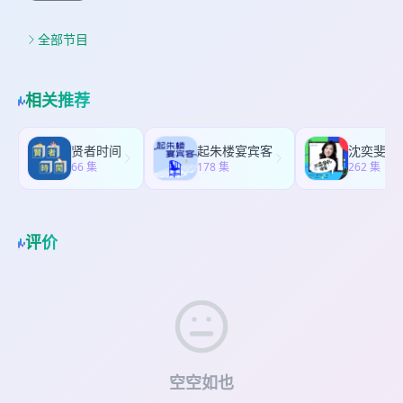
职，都没有之前预想的那么乐观，求职市场还是一
个比较”冷静且观望“的态度。不知道各位小伙伴有没
有感觉到呢，不管是从今年春招岗位的发布数量上
全部节目
来看，还是从招聘流程上来看，相信或多或少都有
一些感知了 那么，在这种”狼多肉少“的高竞争的环
境下，Ella建议大家就不要只盯着头部大厂了，看看
相关推荐
那些”钱多事少还不卷“的大厂平替企业吧~ 今天就给
大家整理几个"大厂平替“，不管是正在春招的伙伴，
还是找实习的朋友，都可以去关注下这几家公司有
贤者时间
起朱楼宴宾客
沈奕斐的
没有适合自己的岗位 一、传音控股 二、茄子科技
66 集
178 集
262 集
三、iMile
评价
空空如也