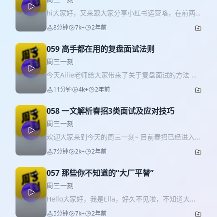
hi大家好，又来跟大家分享小红书运营咯，在前两
期内容发布后，有同学在实操过程中对于笔记数据
8分钟
7k+
2年前
不好，产生了很多怀疑和焦虑 所以这期呢，想跟大
家来聊聊数据思维，一起来看下，如果笔记数据不
059 高手都在用的复盘面试法则
佳，有可能是哪些因素导致的呢~
周三一刻
今天Ailie老师给大家带来了关于复盘面试的方法 在
求职的过程中，相比参加一场场面试之后没有结
11分钟
4k+
2年前
果，这个过程中更重要的一个环节就是复盘面试。
一方面通过复盘重新思考回答思路，帮助自己形成
058 一文解析春招3类面试及应对技巧
面试题库合集；另一方面通过拆解面试官的提问逻
辑，让自己在之后的面试也能迅速捕捉面试官考察
周三一刻
点，快速准确地形成回答思路，最终用复盘总结的
欢迎大家来到今天的周三一刻~ 目前春招已经进入
经验帮助自己通过下一场面试，冲刺offer。 如果大
“金三银四”中”银四“这个阶段了，企业也在陆续发出
7分钟
2k+
2年前
家还在为拿不到offer在发愁，那就来听一听吧，好
面试邀请，拿到offer的同学一般会经历三个类型面
好复盘一下！
试，今天我们就来盘点一下这三类面试特征及准备
057 那些你不知道的“大厂平替”
策略，帮助大家更好地准备，一举春招上岸。 三类
面试包括，HR面、业务面以及高管面 每轮面试的主
周三一刻
要考核内容和应对技巧，都有给大家讲述到哦，认
Hello大家好，我是Ella，好久不见啦，不知道大家
真听哦~ 希望能对大家有所帮助~
最近求职还顺利么 其实今年春招包括实习生的求
5分钟
7k+
2年前