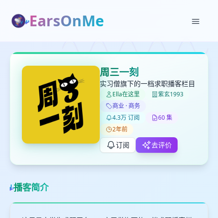
EarsOnMe
✕
✕
✕
打分
删除确认
加入播单
周三一刻
键盘下留人
实习僧旗下的一档求职播客栏目
Ella在这里
紫玄1993
商业 · 商务
创建
留
取消
确认删除
4.3万 订阅
60 集
下
2年前
高
见
订阅
去评价
最长200字
播客简介
取消
确定