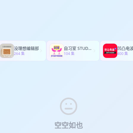
mI6I、沁雪诗薇、HD303130u、飞云666、咖啡很困0coconut、羽影稚一Ri
阉割 19:40 法庭、公义与枪击 35:05 关于玛丽安娜 图片/ 妙界专属福
ora_BOCH、神经蛙_lU5Y、肉娃鹅远_UcEo、远_UcEo、Hilda_Zhang、
花和贺卡，或许妈妈更需要一份能实实在在卸下疲惫的礼物。 你有多久没
ice_OH、格拉拉、芝士卷_DgQy、HD697037r、肉娃鹅、HD332168x、cwc
总说“没事，歇会儿就好”，但那个越来越僵硬的斜方肌、时不时酸胀的脖
eya八宝、咸奶盖好吃HD1038553v、Doris小刀刀、Irene_UWSm、AifiLee
手指——这些身体的信号，从来没有骗过人。 常年低头做家务、弯腰拖地
iller、畅_CPNk、iuu_DRlF、Fiona有猫又有狗刘福福Echo、阿部停损美、B
……妈妈们的肩颈承载了太多操劳，却很少有人教她们去“放松”一下。去按
632180l、别困啦、铁先生DVA、晓气婆、MIAKWAN、一颗包菜、Hannahyy
两下又按不到位，久而久之，肌肉紧张变成慢性劳损，甚至可能连带头晕、
leeey、湖中人、紫颜色qi、sevensevenss、没头脑的星星、嘴馋者、sana
，我们自己也是一样。长期久坐伏案工作、低头刷手机，肩颈酸痛的毛病
一整天、申悦_oogP、找不到零件的水、lynn_2McS、Boggart、雾岛听风
时候，给自己和妈妈一份真正能天天用上的关怀。向你推荐妙界R9揉捶一
没理想编辑部
自习室 STUDY ROOM
凹凸电
itney_30LB、Justimitate、猫犟Serena、某乐哟呵、MaxineIsHer
+捶打双重按摩，上侧揉捏脖颈穴位、下侧边揉捏边捶打肩背，每分钟120
264 集
104 集
400 集
mablu、未来妙妙姜斯基、是小火华呀、海底西瓜椰、人间四季uu、哒哒
帮你叩击放松，按完整个肩背都松快很多。 ✅五种模式+三档力度，还带
了然，上手零门槛。 ✅仿艾灸碳热敷，热量层层渗透，不像普通热敷只停
暖流蔓延到整个脖子，特别放松助眠。 ✅穿戴式设计，三种戴法解放双手
务、看电视，完全不用专门腾出时间。 ✅无线设计，全身都能用，肩颈按
捶小腿，久坐久站后的酸痛都能照顾到。 ✅小巧轻便，续航持久，充满电
里也不占地方。 试用这段时间以来，最大的感受就是——它是一台不会落
、不用准备，累了往后一靠，就有位专属按摩师随时待命，捶背捏肩样样
、看书，都跟按摩两不耽误。送妈妈、送伴侣，或者犒劳辛苦的自己，都特
，这次我们和妙界合作拿到了节目专属券，可享全年最低折扣，品牌方承
。现在还可以叠加平台活动和国补，折上折到手更划算，给妈妈买一份、
还有母亲节专属礼盒，送妈妈也是满满仪式感。 🔔【只有猫知道CatsK
以下方式任选其一即可获取优惠： 1️⃣点击进入专属购买链接： 淘宝：
空空如也
ps://mo.m.tmall.com/page/37170074?shop_id=227373533&item_id