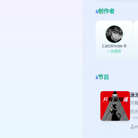
创作者
CatsKnow-R
1 档播客
节目
泳
只有
感
（m
如
6
曼
00