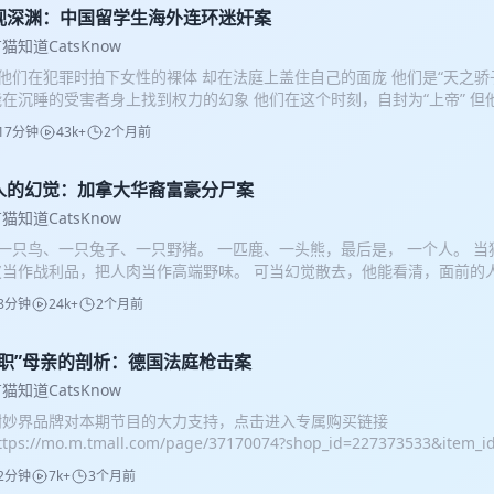
鹿专属福利/ 💤 今年夏天，终于跟“越睡越热”说拜拜了 以前对凉席的回
视深渊：中国留学生海外连环迷奸案
、夹头发、硌脸印子…… 刚躺上去凉那么一下，后半夜直接变煎锅🌚 后
猫知道CatsKnow
， 第二天起床，脸上自带格纹特效，谁懂啊！！ 直到换上了「神气小鹿凉
 他们在犯罪时拍下女性的裸体 却在法庭上盖住自己的面庞 他们是“天之骄
就感觉——以前的夏天都白过了。 🧊 躺上去第一秒：不是冰，是稳 不
在沉睡的受害者身上找到权力的幻象 他们在这个时刻，自封为“上帝” 但
激灵然后就不管了” 它是那种持续环绕的清爽感， 皮肤贴上去凉丝丝的，但
岛连成大陆，微光点燃炬火 我们便无法被他们淹没 我们也要警醒 “沉默是
下偷偷开了个小空调，越睡越凉快❄️ 😴 睡了一个星期的真实感受： 
17分钟
43k+
2个月前
边” 轴/ 00:00 邹振豪 19:10 徐超 37:20 张大鹏 65:30 蒋中懿 74:25 
覆去找凉快地儿 早上起来脸上干干净净，没压痕没毛刺 后背干干爽爽，
40 许徐开元 95:05 邵之霆 104:15 尾声&讨论 图片/ 音乐/ 《Eleven long
空调房开26度搭着它，温度刚刚好，舒服到不想起床 🔍 研究了它的结
/ 相关法院公开的庭审记录 检察院及警局公开的案情报告 B.Z. Berlin
人的幻觉：加拿大华裔富豪分尸案
表层 | A类母婴凉感面料 比真丝还滑，裸睡贴脸都不怕，还加了玻尿酸
件相关报道 南方周末中案件相关报道 The Aquarian中案件相关报道
中间层 | 5mm柔软夹层 就是这个让它不硌骨头、不夹头发，翻身不会有硬板
猫知道CatsKnow
 TAZ中案件相关报道 Frankfurter Allgemeine Zeitung中案件相
热层 热气从下面排出去，不闷不捂，整晚后背都是清爽的 🧺 几个让我很
 一只鸟、一只兔子、一只野猪。 一匹鹿、一头熊，最后是， 一个人。 
ResoundNews中案件相关报道 DB还我血汗钱 感谢赞赏/ 你们的认可
扔洗衣机洗，夏天勤洗不费劲，不变形不结团 ✔️ 四角有弹力绑带，睡觉不
当作战利品，把人肉当作高端野味。 可当幻觉散去，他能看清，面前的人是谁
elOrange、猫犟Serena、CC_CS、AA妖妖的店、柠檬公爵lemon、RileO
有个小储物袋，放手机遥控器，床头柜都省了 ✔️ 7A抑菌防螨，家里有宝
 02:55 猎人的素养 08:12 名媛的假面 18:00 寄生虫：傲慢 38:35 猎人的
能放心用 🎯 谁适合？ 🥵 怕热星人、一睡觉就出汗 🛏️ 被传统凉席夹头
8分钟
24k+
2个月前
估 51:15 继承者、《公主我最大》 图片/ 音乐/ 《b小调第2号小提琴随想曲
、敏感肌不敢随便用凉席 🌧️ 南方潮热、回南天地区 🎁 想给爸妈换个真
rett 参考/ IN THE SUPREME COURT OF BRITISH COLUMBIA. Citation:R
话总结： 不是“好像还可以”， 是用完想给全家都换上的那种真香选手。 
SC 1322（庭审记录） nytimes 感谢赞赏/ 你们的认可，支持我们继续讲下
失职”母亲的剖析：德国法庭枪击案
tsKnow】听友专属福利，全年最低价保一年： 小冰被+小冰席组合入手
erena、健康企鹅、Whyme_ouPe
 🔗 领取福利方式： 方式1️⃣点击进入专属链接： 淘宝 mo.m.tmall.com / 京东
猫知道CatsKnow
2️⃣复制淘口令： 19￥OiTzg3k8ZhO￥ / CZ057 方式3️⃣ 淘宝搜「
谢妙界品牌对本期节目的大力支持，点击进入专属购买链接
号「只有猫知道」 ✨ 专属优惠叠平台活动，折上折走起～ 参考/ CBC GLO
tps://mo.m.tmall.com/page/37170074?shop_id=227373533&item_
VNEWS THE GAURDIAN BILLIONAIRE MURDERS 感谢赞赏/ 你
 她的女儿被性侵、谋杀 大家认为错的是她 她在法庭上当庭复仇 大家认为
2分钟
7k+
3个月前
 Erica_8OKy、Abigaleq、旺仔有福气、vvvellness、名字太长记
与女儿相拥 大家怎么认为，都已不再重要 轴/ 00:00 妙界分享 03:30 失踪