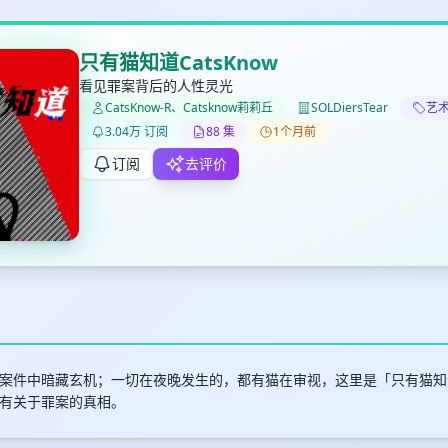
只有猫知道CatsKnow
看见罪案背后的人性灵光
CatsKnow-R、Catsknow莉莉丘
SOLDiersTear
艺术
✕
✕
✕
打分
删除确认
3.04万 订阅
88 集
1个月前
加入播单
键盘下留人
订阅
去评价
创建
取消
确认删除
最长200字
案件中暗藏玄机；一切在夜晚发生的，都有猫在审视，这里是「只有猫知道Ca
有关于罪案的真相。
取消
确定