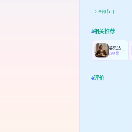
__
者与
Fl
鲜
全部节目
al
她
Fr
的
Br
睡
相关推荐
HD
捏
Ha
妈
能睡
是
姜思达
Br
捏
298 集
zi
傅
目
觉
家
评价
捶
包
约
剧
节
差
好，
利，
htt