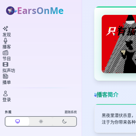
EarsOnMe
发现
播客
节目
拟声坊
播单
播客简介
登录
外观
跟随系统
黑夜里潜伏杀意，
注于为你带来各种