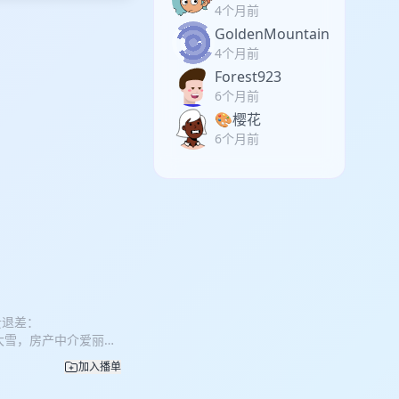
4个月前
GoldenMountain
4个月前
Forest923
6个月前
🎨樱花
6个月前
贵退差：
起了大雪，房产中介爱丽丝
这栋房子的主人，谢尔
加入播单
后的神秘真相。 轴/
:35 正式嫌疑人 图片/ 神