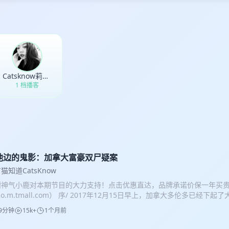
Catsknow莉莉丘
1 档播客
池边的鬼影：加拿大富豪双尸疑案
猫知道CatsKnow
谢神气小鹿对本期节目的大力支持！点击优惠直达，品牌承诺价保一年买
o.m.tmall.com） 序/ 2017年12月15日早上，加拿大多伦多已经下
往常一样，站在豪宅前，向客人兜售着身后的这栋价值690万的房产。 而
9分钟
15k+
1个月前
夫妇，已经整整消失两日。而你，即将跟随这场看房之旅，揭开藏匿在这背
:00 开场 09:00 案件开始：看房之旅 34:45 制药帝国 51:40 家族纠纷 66