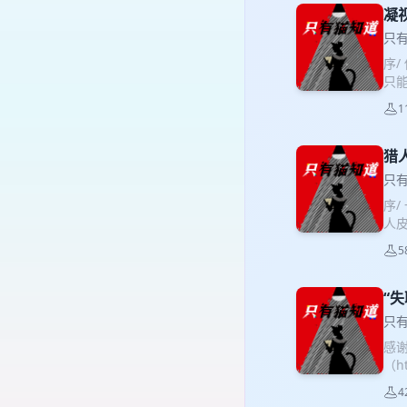
气小
凝
块
只有
响
序/
呢，
只能
个
孤
单底
1
就在身
来
91:
尬 
参考
猎
✨ 
中案
✨ 
只有
报道
气散
序/
道 
直接
人皮
Pe
面
开场
季都
5
的评
朋友
Gar
一句
BC
“
Ca
犟S
👇
只有
方式
感
报暗
（ht
CT
序/
4
去：
墓中