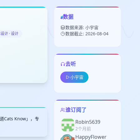
数据
数据来源: 小宇宙
数据截止: 2026-08-04
设计 · 设计
去听
留
小宇宙
下
高
见
谁订阅了
ts Know」，专
Robin5639
2个月前
HappyFlower