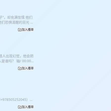
忆， 就是竹板子、麻将
背黏糊糊、翻个身还嘎吱
感小冰席」✨ 怎么说
子”，却充满怯懦 他们
是传统凉席那种“冰你一
他们恐惧清醒的目光 当
完全不刺骨， 就像床
罪恶的共谋，平庸之恶
入睡变快了，躺下去不翻
加入播单
周同 86:05 翁偲喆
再也没有半夜黏席子的尴
 years》by 尼采Leo
构，才发现真的不一样：
中案件相关报道 德国之声
+薄荷醇，边睡边护肤
 三联生活周刊中案件相关
感 ✨ 底层 | 4D透
关报道 新京报中案件相关报
爽的小细节： ✔️ 能
当猎人出现幻觉，他会把
，支持我们继续讲下去：
老实也不跑位 ✔️ 侧
吗？ 轴/ 00:00
ooy
宝、敏感肌、南方梅雨
幻觉 47:20 对杀人犯
发硌脸搞怕了 👶 有小
加入播单
》by David
正舒服的夏日床品 💬
. v. Zhao, 2020
🔔【只有猫知道
去： Angelmia、猫
更划算，直接一键入夏
 pro.m.jd.com
神气小鹿旗舰店」，找客服
BAL NEWS
id=978505252045）
们的认可，支持我们继续讲下
这是为了名利 她在坟
加入播单
不住、善良的水煮蛋、新
的女儿 10:01 性犯罪