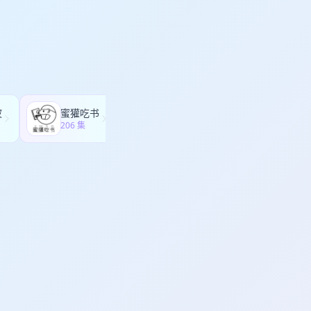
leOooy、
利/ 母亲节快到了，比起
芋泥波波_Nte9、
留意过妈妈的肩膀了？
_lke5、Yoney、
颈，甚至在夜里会麻醒
、Iris1167、
洗衣服、抱孩子哄
riller、小书_EpZt、
摩店舍不得，自己用手
y、_Saligia、
手麻。 其实不止是妈
1229、Yann1s、我
早就不是一天两天了。
_EhzZ、
体肩颈按摩仪： ✅揉
波
蜜獾吃书
放学以后After school
e、如果有腿我会踢你、
0+次高频捶击，像老师
206 集
64 集
在这里
语音播报，长辈操作一
在表面，敷一会儿就感
，妈妈一边按摩一边做
完还能顺带揉揉腰背、
能用很久，出门旅行塞
灰的按摩仪。不用预
到位。不管是办公、刷
别合适。 恰逢母亲
诺价保一年，买贵退
给自己也带一台，刚刚
now】妙界听友专属福
=978505252045 京