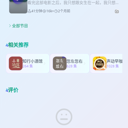
演》，最新一期更新娄烨导演，聊了聊他的创作和
看完这部电影之后，我只想跟女生在一起，我只想
上海的关系。
跟女生谈恋爱。女性是世界力量的来源！ 主播：消
41分钟
16k+
2个月前
失了很久的Mallory 片尾曲：《忘记他是她》关淑怡
全部节目
相关推荐
知行小酒馆
忽左忽右
声动早咖啡
264 集
628 集
1028 集
评价