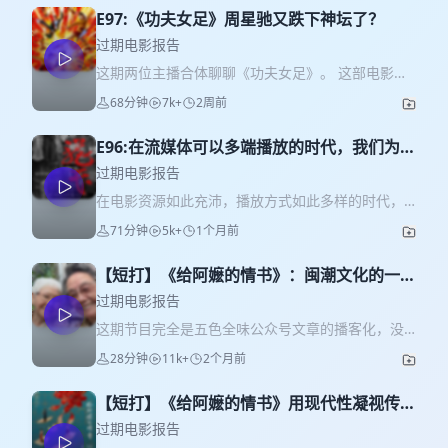
E97:《功夫女足》周星驰又跌下神坛了？
过期电影报告
这期两位主播合体聊聊《功夫女足》。 这部电影的
口碑似乎非常两极化，我们聊聊各自对这个电影喜
68分钟
7k+
2周前
恶的部分，以及对周星驰电影的一些想法。 主播：
Mallory 五色 片尾曲：叶倩文 林子祥《疾风》
E96:在流媒体可以多端播放的时代，我们为什
么还有电影节？
过期电影报告
在电影资源如此充沛，播放方式如此多样的时代，
在电影节上我们应该优先看哪些电影？ 本集讨论三
71分钟
5k+
1个月前
部今年上海国际电影节上放映的老片：《夺魂索》
《刀马旦》《笼民》。 本期节目是 第28届上海国际
【短打】《给阿嬷的情书》：闽潮文化的一体
电影电视节 × 小宇宙 联合策划播客企划「银幕亮起
两面
那一刻」特别节目（节目入口：
过期电影报告
https://collection.xiaoyuzhoufm.com/SIFF28）。
这期节目完全是五色全味公众号文章的播客化，没
特别感谢小宇宙与上海国际电影电视节的邀请，本
啥新鲜的东西，看过的可以不听。 从电影出发，聊
28分钟
11k+
2个月前
期我们从影迷的角度聊一聊电影节存在的意义，电
聊我自己对福建、潮汕文化的感受，和电影并不完
影节上的趣事，以及三部4K修复放映的老片。
全相关。 再见。 主播：五色 片尾曲：张国荣《怪你
【短打】《给阿嬷的情书》用现代性凝视传统
过分美丽》 欢迎收听，有兴趣的话，可以订阅关注
文化，重新审视苦难史
五色的付费专题栏目《深度解析：大话华语导
过期电影报告