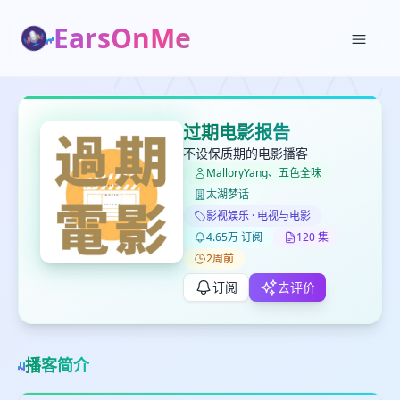
EarsOnMe
✕
✕
✕
打分
删除确认
加入播单
过期电影报告
键盘下留人
不设保质期的电影播客
MalloryYang、五色全味
太湖梦话
创建
留
取消
确认删除
影视娱乐 · 电视与电影
下
4.65万 订阅
120 集
高
2周前
见
订阅
去评价
最长200字
播客简介
取消
确定