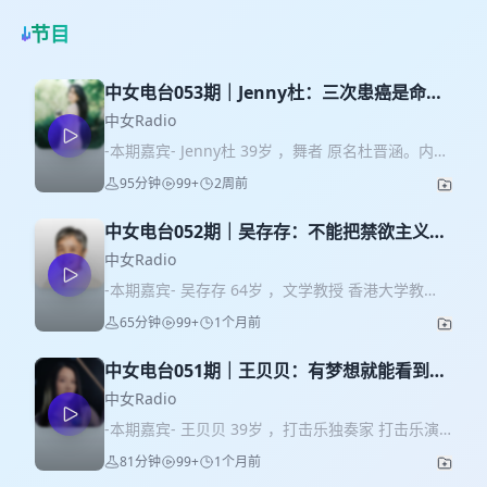
节目
中女电台053期｜Jenny杜：三次患癌是命运
给我设置的考验
中女Radio
-本期嘉宾- Jenny杜 39岁 ，舞者 原名杜晋涵。内蒙
人，大学主修工业设计，曾从事设计咨询公司的运
95分钟
99+
2周前
营与项目管理。2017年，30岁时首次患癌，隔年辞
去工作，创立个人社交舞品牌，全职投身舞蹈教学
中女电台052期｜吴存存：不能把禁欲主义当
与社群运营。2018年患肺癌、2025年查出卵巢癌晚
理想的道德来遵从
期。期间通过自媒体记录舞蹈生活和抗癌日常，视
中女Radio
频内容真实无滤镜，激励了大量网友。 -内容提要-
-本期嘉宾- 吴存存 64岁 ，文学教授 香港大学教
09:53 我医生跟我说，“没关系，你这个是早期，手
授、香港人文学院院士。1962年生于浙江温州。16
65分钟
99+
1个月前
术完就完事了”。我也就觉得，哦，没关系，那就手
岁考入杭州大学，1982年大学毕业后，曾在温州师
术一下，完事就完事了。我觉得这就是好医生，他
专、南开大学、澳洲新英格兰大学等任教。现为香
不吓唬你。 11:52 蓝调音乐的文化非常打动我。它
中女电台051期｜王贝贝：有梦想就能看到未
港大学中文学院教授。主要研究领域为明清通俗文
是讲苦难的，讲生活的，老百姓的生活，它所有的
来，未来决定了现在
学与性别、性爱等社会文化史问题，曾以中英文在
中女Radio
音乐表达是在讲日常的故事。它是一个黑人音乐，
海内外大量出版有关专著及论文，包括《明清社会
-本期嘉宾- 王贝贝 39岁 ，打击乐独奏家 打击乐演
是一个国家整个命脉遗传下来的东西，在奴隶的文
性爱风气》, Homoerotic Sensibility in Late
奏家、作曲家及跨界艺术创作者，旅居英国。毕业
化环境之下，他们如何去应对、去反抗、去消解，
81分钟
99+
1个月前
Imperial China, Wanton Women in Late
于中央音乐学院和英国皇家音乐学院，英国政府“杰
让自己能够在这种环境下生存下来的一种音乐。我
Imperial Chinese Literature: Models,