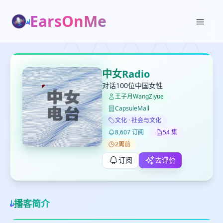
EarsOnMe
✕
✕
✕
打分
删除确认
加入播单
中女Radio
键盘下留人
对话100位中国女性
王子月WangZiyue
CapsuleMall
创建
留
取消
确认删除
文化 · 社会与文化
下
8,607 订阅
54 集
高
2周前
见
订阅
去评价
最长200字
播客简介
取消
确定