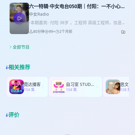
出人才计划”获得者，中国文旅部“东方之声”50位对
觉得很有生命力，很喜欢。 16:59 跳Lindy
Genres,Subversions, and Traditions (合作), 《戏
六一特辑·中女电台050期｜付阳：一不小心就
外推介音乐家之一。她长期与世界顶尖艺术家合
Hop（林迪舞）是真的很快乐，在跳的时候，你会
外之戏：清中晚期京城的戏园文化与梨园私寓制》
到了两边都能理解的年纪
作，包括谭盾、Wayne McGregor及Hannah
中女Radio
忘记所有日常的一些烦心事。但是学了半年之后，
等。 -内容提要- 03:54 在历史上，我们曾经存在一
Peel，并曾与英国BBC交响乐团、多伦多交响乐
我发现就只有这一种情绪，好像沉不下来的感觉。
-本期嘉宾- 付阳 38岁 ，工程师 高级工程师，信息
些状况，这些状况当然不是一个简单的被忘记，应
团、中国爱乐乐团、马勒室内乐团等国际一流乐团
人的情感是比较丰富的，你可能有时候想要去快
化主管。于建筑业国企单位从业十年。 -内容提要-
该说它是被有意识地忘记。同时，我们很多文史学
80分钟
99+
2个月前
合作。 -内容提要- 04:33 我一定要待在这个丰富的
乐，但有的时候是想要安静一点，想要去表达自己
01:53 我们建筑类的企业岗位流动性很强，像我们单
者，其实都在有意无意地在改写我们中国的文化
环境里面，我要让自己丰富起来。这种感觉特别
想表达的东西。 19:05 Blues（布鲁斯舞）是可以拥
位就被号称为建筑业的摇篮、人才跳板，来了就是
史。 12:58 国外那个历史学家讲得特别好：“没有古
好，因为每天遇到不同的人，你就是在学习。进入
抱的，拥抱也不会怎么样，不是这个舞有没有问
为了过一下水，就像大闸蟹一样过一下水，然后去
全部节目
代史，都是当代史”。因为历史是无法复原的。我们
新的领域你就成了小白，这不是最好的事情吗？能
题，而是人没问题就没问题。这个拥抱会让你感觉
跳槽。 09:31 在车管所的窗口位置，你需要每天面
现在之所以要穷究历史上的某一个问题，其实是我
了解一个新的世界，完全打开你。 06:31 业余的音
人跟人之间的关系好像有所改变，打破了你原有的
对很多的人，处在这种环境，你会彻底地认识到，
们当代人在关心这个问题，才会在历史里面找，希
乐家是非常非常好的，因为他们业余，所以他们才
肢体距离的一个束缚，我开始从这种拥抱里面获得
这个世界上是有形形色色的人，男男女女老老少
望去找一些参照系。 14:12 以前主要的有势力的观
相关推荐
自由，才不害怕。因为他知道的东西不太多，不是
一些慰籍，会觉得，抱着另外一个灵魂，你能感受
少，有时候你真的很疲惫，可能态度就会差一点。
众是男人，所以男人会自然说，你不想歪了，我是
太多以后，他就愿意传授，愿意教你。其实
到他的一切。 23:07 我知道回去就要手术了，我也
11:52 之前说到“我的人生理想是什么”，你说你要做
欣赏纯艺术，人们认为非常高尚。为什么现在说女
Amateur这个词的词源是法语，是“热爱”的意思。这
不知道手术完会怎样。当下，眼下这一切，这些
艺术家，我当时讲的是，混吃等死。之前一直觉得
人欣赏男人就变成一个低级趣味的东西呢？中国的
霓达播客
自习室 STUDY ROOM
思文，
样一群人，在我们中文翻译里就变成了“业余”，这是
人，我见完，跳完舞，可能很久都不会见到了，可
我这个理想应该是比较容易实现，但我发现根本就
154 集
妇女在觉醒，她们敢于表现自己的情感，很坦白、
104 集
108 集
一个非常把它降维的翻译了。我觉得应该直接翻译
能我要进入到另外一个状态当中。看到他们这么开
不行。 19:04 在我人生的前30年，我都是很没有所
很坦率，这是一个特别好的社会现象，这才是真正
成热爱音乐，但不从事这个职业的人。 19:43 好多
心，我们一起那么开心地跳舞，有时候会有点难
谓的。人生不论怎么样，即使没有工作，我觉得都
的妇女解放。 17:50 身体是人的所有情感、思想的
时候都是无心插柳柳成荫，你没有想到那个事情，
过。 25:40 妈妈们呢，就是比较擅长掩饰自己的伤
在我的掌控内，无所谓，我真的没有焦虑过。到上
一个基本的立足点。如果说我们要尊重，你第一个
是在后面起到决定作用的事情，但是你做了，最后
病。其实她之前已经有一些症状，咳嗽，她就觉
海过了几年之后，发现其实这个世界也不是围着你
评价
就应该尊重你的身体，而尊重身体，不只意味着你
反而它成了最重要的一件事情。我以前纯属爱好的
得，哎呀，吃点消炎药就好了，去医院做一下雾化
转的。以前我说这件事情我并不是很在乎，但是现
要保持你的身体健康，你也要尊重你身体上的欲
事情，没想到现在能够跟世界一流的团体在一块工
就好了。没有拍片子，就掩盖了她的这个病情。有
在你说不是很在乎，又仿佛没有什么底气。 22:02
望。 18:34 身体的欲望是一个基本的东西，道德在
作。千万不要小看了你做的那些没用的事情，这些
些时候你看起来很小的病，其实背后可能有一个很
我不是会经常表现出来这些事的人，会有那么一段
历史上一直在改变。好多人总是说，这个人如果没
没用才是大用。 26:57 小朋友都是这样的，他能感