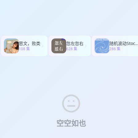
资业，2025年也是他做投资人的20年。 在投资人的本职工作外，他也
I更好玩 * 25:04 - 31:01 | 三次转型，找到 PMF：从“我能提供什么”转
位经济史爱好者。 我们从张小珺商业访谈录获取了节目授权，在此也将这场
:02 - 41:16 | 技术人如何做 CEO：如何以技术人身份摸索出自己的CEO方法论 * 
ompt的听众。 * 张小珺 财经媒体人、语言即世界创始人 * 郑庆生 红杉
替代不了什么：有训练数据的都会被替代，没有数据的探索领域靠人类灵光一现 * 4
:55 从1984年开始学习编程讲起 14:06 2005年成为投资人以后：从
世界模型怎么做：提出Hybrid World Model * 56:50 - 01:08:11 |
 人类新的行为模式是不可预期的 17:52 豆瓣和大众点评对我投资生涯
无限Experience是未来最重要的资源 * 01:08:12 - 01:14:35 | 
是对人类前沿行为模式的探讨 21:17 我对阿北（豆瓣创始人）的印象：“
人的那段日子 * 01:14:36 - 01:29:57 | 关于顶级 Founder：Motivati
:22 我对张涛（大众点评创始人）的印象：“更成熟的有敏感产品洞察力的企业家
思文，败类
忽左忽右
随机波动StochasticVolat
看，Web2.0是在人类社会第一次数字化之后做了一波线上内容的产品创
108 集
628 集
286 集
了一次线上、线下结合的大规模创新 23:25 一位经济史爱好者眼中的中国
10年以后、15年以后（Pinterest的范式直接影响了后来的内容平台） 28
，各个内容平台的诞生、繁荣、陨落 * “文字是高级形态的知识产品” * 
 * “短视频是人类认识世界的基础方式” * “最终，短视频挑战的是文字本身” 
到和自己本来不需要学习、不需要长时间成本投入，就能认知这个世界的方
？ 33:42 个人视角聊聊抖音、小红书、哔哩哔哩产品和他们的founders * 
己的产品，跟阿北一样” * “小红书是我到目前见过的最开放的产品结构” 38
为模式总体是不可预期的” 41:20 我对于个人投资的审美和反思 47:17
取殆尽时，小宇宙或播客会涌现？ * “听觉是可以唯一多线程并用的感官
:46 移动互联网C端流量终结于短视频，18年、19年以后的很多年都缺乏大
伏期 51:55 流量是人类经济史的支点：公路〉铁路〉运河〉电力〉有
:21 “你可以认为现在所有的优秀互联网to C产品都是一个巨大的城镇” 56
空空如也
的to C流量入口的潜力 59:13 不同点：AI时代所形成的网络不是带有
际成本不趋近于0；更结果导向 01:03:39 人工智能引发了深层次的数