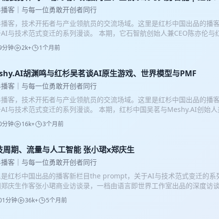
取了节目授权，在此也将这场深度访谈分享给the prompt的听众。 * 公
伦
杉播客｜与每一位勇敢开创者同行
 elsewhere别处发生 Part1 发论文的VC 00:03:36 Xbench发了一篇论文
播客，技术开拓者与产业领航员的交流场域。这里是红杉中国出品的播客新栏目
founder Part2 从硅谷到北京 00:09:34 从硅谷回国的identity crisis 
于AI与技术范式变迁的系列漫谈。 本期，它石智航创始人兼CEO陈亦伦
venture lending 00:15:05 满桌大佬，另开一桌 00:18:34 和科学家交朋
动驾驶走到通用机器人，重新回答“具身智能到底是不是一个真正的大赛道
做VC Part3 红杉是浓缩的中国一级市场 00:30:01 科技ToB大迁徙，从华创到
9分钟
2k+
1个月前
将听到陈亦伦系统复盘他对机器人的几个核心判断：为什么机器人必须从
，依然是和市场的竞争 00:39:46 爬同一座山，和红杉同事一起会快很多 00
？为什么遥操作不是通向大模型的终局？为什么触觉决定了“最后一厘米”
，你朋友圈发什么？” 00:49:23 IC的本质是市场的缩影和conviction的表达 P
商业化为什么要从线束这样的具体场景切入…… 更重要的是，这不只是一
eshy.AI胡渊鸣与红杉吴茗谈AI原生游戏、世界模型与PMF
:57:01 Sabbatical“学术假期” 00:59:38 HongShanX的雏形 01:07:
，它也指向一个更大的问题：如果AGI真要进入现实世界、改变现实世界
司得了” 01:17:29 投资人在创业者身上寻找映射是种ego Part5 新Partn
杉播客｜与每一位勇敢开创者同行
Action is All You Need。 * 陈亦伦 它石智航创始人&CEO * 公元 红杉中
:22:04 年夜饭前，Neil打来的电话 01:24:50 红杉文化的本质是：赢和convict
播客，技术开拓者与产业领航员的交流场域。这里是红杉中国出品的播客新栏目
:04 开端：从自动驾驶出发，他为什么最终选择通用机器人？ * 03:06-04:
：2019年对自己的期待做到了吗？ 这一期节目授权转载自elsewher
AI与技术范式变迁的系列漫谈。 本期，红杉中国吴茗与Meshy.AI创始
：机器人，究竟是不是一个值得长期下注的大赛道？ * 04:24-07:15 
原作者获取更多信息。原作者的公众号是：elsewhere别处发生 原始访谈
谈及了胡渊鸣以及Meshy.AI的成长之路。从一个不擅长表达的内向技
不疑的判断，后来为什么被自己推翻？ * 07:18-08:55 具身智能的“泡
0分钟
16k+
3个月前
shy.AI走到全球用户面前的创业者，胡渊鸣的经历几乎浓缩了AI时代顶级技
方法供给，谁还在追问问题本身？ * 08:59-11:04 自动驾驶与机器人
本。 在这期对谈中，我们将听到胡渊鸣讲述自己如何从游戏与编程中获得
第一天起就 AI Native？ * 11:07-14:35 遥操作为什么走不通：10
简单的规则，去描述最丰富的世界；也可以听到他对AI原生游戏的判断—
技周期、流量与人工智能 张小珺x郑庆生
型的数据门槛 * 14:39-16:50 关于上限：用人类数据训练，会不会把
不是“加了AI”，而是“离开AI就不成立”。 更重要的是，这不是一期只谈
 * 16:56-19:30 机器人的next token prediction 找到了吗：具
杉播客｜与每一位勇敢开创者同行
时复盘了Meshy.AI三次转型以及寻找PMF的过程：从“我能做什么”，到
？ * 19:36-21:05 微弱的星火：最不经意的小动作，为什么反而藏着最
是红杉中国出品的播客新栏目the prompt，关于AI与技术范式变迁的
一个技术人，摸索出属于自己的CEO方法论；从几乎想把钱还给投资人的
:09-26:10 为什么做机器人必须全栈自研：具身智能本质上是一套系统工程 * 26
国郑庆生作客张小珺商业访谈录，一档由语言即世界工作室出品的深度访
向。 围绕“AI 替代不了什么”“世界模型应该怎么做”“AI时代人最终追求
觉为什么是必选项：机器人是接触系统，失败往往发生在最后一厘米 * 28:29
谈录的年终回顾系列【站在2025年之外】中，郑庆生提供了一个宏大的视
术、产品与人性的交叉地带。 * 胡渊鸣 Meshy.AI创始人兼首席执行官 
出口在哪里：为什么石智航选择从线束切入？ * 32:00-34:25 错位竞
01分钟
36k+
5个月前
到20年，回看中国从互联网、移动互联网到AI的三轮技术浪潮；又进一步
 * 02:12 - 05:13 | 内向者的表达：如何找到一套与世界沟通的自洽方式？ * 05
是中国队的结构性优势？ * 34:28-35:50 最终畅想：自动驾驶已“满地跑
济史中，用“流量革命”来试图寻迹下一代to C流量节点的端倪。很巧的是
与编程启蒙：用最简单规则描述最丰富世界 * 13:28 - 25:03 | AI原
哪一步？ * 35:54-39:16 AGI为什么必须有身体：Action is All You Nee