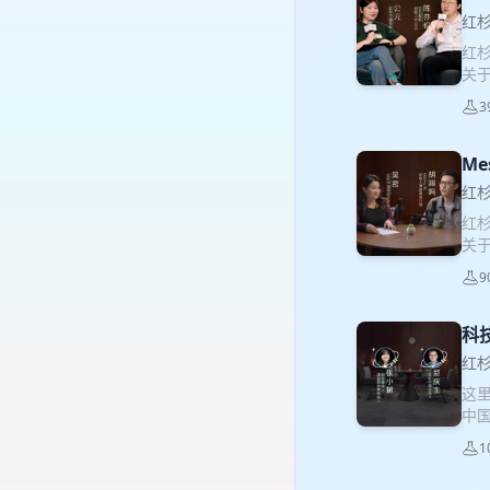
生获
亦
红
刘旌
红杉
co-
关
的是
自
傅学
3
们
红杉
线
那天
的
M
00
论
家公
红
——
01
红杉
03
事问
关于
期”
关注
目，
深信
号
9
Me
关注
样
须从
最
科
大模
品，
上？
红
鸣同
什么
这里
从
21
中
认方
+触
访
入技
商业
1
长
伙人
挖掘
的经
游戏
走到