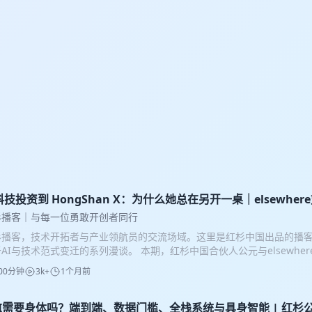
科技投资到 HongShan X：为什么她总在另开一桌｜elsewhe
杉播客｜与每一位勇敢开创者同行
播客，技术开拓者与产业领航员的交流场域。这里是红杉中国出品的播客新栏目
AI与技术范式变迁的系列漫谈。 本期，红杉中国合伙人公元与elsewhe
家、论文与创业聊起，谈及一位投资人如何在市场中形成判断、在组织中
00分钟
3k+
1个月前
从一级市场到HongShanX，公元的职业路径展示出一种关乎科技投资
行，在最难的地方形成共识与信念。 这场交流不仅谈及了如何与科学家做
稳行远，也谈红杉文化中始终重要的两件事：赢，以及conviction。 我们从
GI需要身体吗？端到端、数据门槛、全栈系统与具身智能 | 红杉