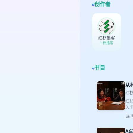
创作者
红杉播客
1 档播客
节目
从
红
红杉
关于
学
1
京，
同
中致
A