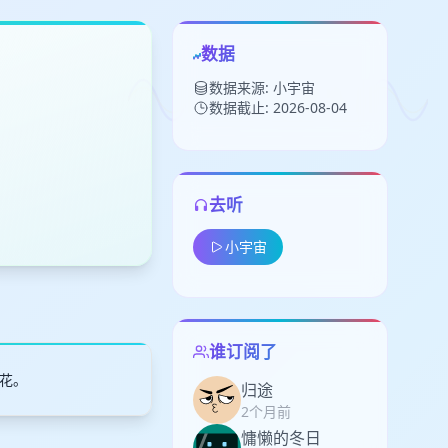
数据
数据来源: 小宇宙
数据截止: 2026-08-04
去听
留
小宇宙
下
高
见
谁订阅了
花。
归途
2个月前
慵懒的冬日