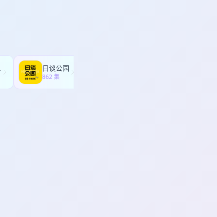
是一名新产品体验官、
向“用户需要什么” *
深度访谈分享给the
41:17 - 44:09 |
中国合伙人 嘉宾小传
4:10 - 56:49
盛大战投到挚信资本再到红杉
 AI时代人追求什么：有限生命
的影响：我对此充满了兴
创业的至暗时刻：几乎把钱还给
他和豆瓣是合一的”
on与韧性
” 22:55 现在回
ility
日谈公园
西西弗高速
新，再往后，共享经济是
862 集
30 集
创投20年：05年以
:08 站在历史的后视
“图文混排倾向于覆盖文
32:35 人类天然会进
式，AI是不是也回到
“B站的founder更属
:50 总结：“人类新
 为什么当我们觉得C端流
” 经济史中的流量革命
的创新，to C投资进
线电话〉电视〉互联网
:41 人工智能让我们看到
自然垄断性质的网络，它
字化，我认为会带来新的