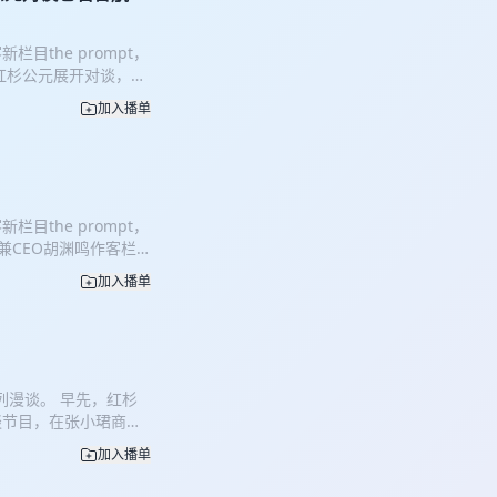
元 红杉中国合伙人 *
 00:06:01 做科学家的
the prompt，
00:13:04 加入华创，但做
与红杉公元展开对谈，从
友 00:27:23 跟江湖师
”。在这场对谈中，我
红杉 00:35:25 来
加入播单
一开始就走端到端路
:44:50 “公司上市的
的成败？以及具身智能
art4 HongShanX
场关于技术路线的讨
37 每次孵化，都想过“加入这
，它就必须拥有身体
er/新一代“卷王”
国合伙人 * 02:03-
ion 01:38:13 老同
the prompt，
20 清华一年的“等待
e别处发生，欢迎到公众号
人兼CEO胡渊鸣作客栏
关于坚持与动摇：那些曾经
地址：小宇宙 | 公众
术少年，到带领
沫”在哪里：当行业过度
加入播单
术型Founder的成长
的分野：为什么机器人必
最早的世界观启蒙：用
00万小时，才是通向机器人
—真正属于下一代的产
机器人的上限锁在人类身
技术趋势的访谈。胡渊
身智能的统一范式，究竟应该是
“用户真正需要什么”；
宝贵的人类智慧？ *
系列漫谈。 早先，红杉
至暗时刻，走到重新确
:13-28:25 视觉
谈节目，在张小珺商业
什么”等问题，这场对谈深
-31:55 具身智能的
角——他把时间尺度拉
* 吴茗 红杉中国投资合
争优势：为什么说，数据
加入播单
，把视角放进了更宏观
:14 - 13:27 |
”，机器人能在2030年
，他于2005年入行风
生游戏：离开AI不能玩、有
d