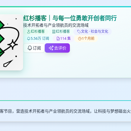
红杉播客｜与每一位勇敢开创者同行
技术开拓者与产业领航员的交流场域
红杉播客
红杉播客
文化 · 社会与文化
✕
✕
✕
打分
删除确认
5.56万 订阅
114 集
1个月前
加入播单
键盘下留人
订阅
去评价
创建
取消
确认删除
最长200字
客节目，营造技术开拓者与产业领航员的交流场域，让科技与梦想碰出火
取消
确定