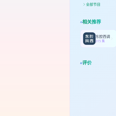
险投
了A
全部节目
一
31
pr
AI
02
| 
相关推荐
资本
体验
趣，
投资
22
东腔西调
头
315 集
又做
前、
镜看
字”
评价
化
这点
于自
的行
量攫
49
入蛰
56
了新
的边