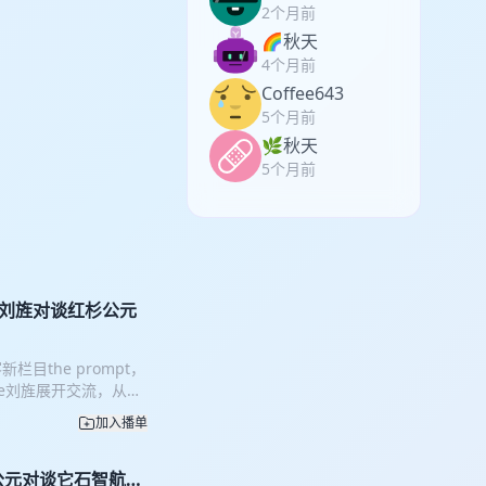
2个月前
🌈秋天
4个月前
Coffee643
5个月前
🌿秋天
5个月前
re刘旌对谈红杉公元
the prompt，
re刘旌展开交流，从科
完成成长。从硅谷到北
加入播单
的另类答案：与最早的人
朋友，如何在科技投资
elsewhere别处发
公元对谈它石智航陈