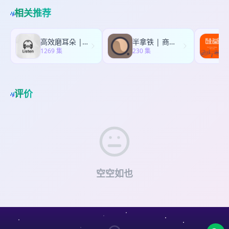
第 40 期 主播 / 黑灯 @黑灯爆火 嘉宾 / 陈述 后期 /
相关推荐
小灯泡 黑灯 黑历史，普通人的个人史。
高效磨耳朵 | 最好的英语听力资源
半拿铁 | 商业沉浮录
1269 集
230 集
2
评价
空空如也