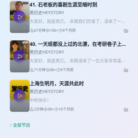
41. 石老板的喜剧生涯至暗时刻
黑历史HEYSTORY
大家好，我是黑灯。 本期我们厉害了，请来了一位
大家非常喜欢的单立人喜剧创始人、知名抱鱼娃娃
67分钟
10k+
9个月前
石~介~甫~ 因为要赶在12点前发布，审核还要审一
会儿，简介就不写了，你们自己听吧。 想进《黑历
40. 一天班都没上过的北漂，在考研卷子上写
史》听友群的朋友可以扫描下方二维码，或者直接
过段子
搜索Pizzaandlaugh，备注听众，小助手就会拉你
黑历史HEYSTORY
进群。 时间线： 请假了 ----- 黑 历 史 HEYSTORY
大家好，我是黑灯。 本期请来了一位大家非常喜欢
※ 第 41 期 主播 / 黑灯 @黑灯爆火 嘉宾 / 石老板
的知名淡人、脑洞00后、薪晋哭包、青年脱口秀演
71分钟
6k+
9个月前
（他有微博你们自己去搜吧，今天不想再碰微博
员，陈述。 因为很久没有更新，我采访技巧略有生
了，恶心） 后期 / 黑灯 黑历史，普通人的个人史。
疏，加上陈述表达能力也有问题，很多地方聊完了
上海生明月，天涯共此时
才想起来忘了问了，没有关系，反正陈述现在已经
成为了沪漂，后面还可以找他补录，如果我能更新
黑历史HEYSTORY
的话。 陈述即将开启《喜单2》节目后的演出，喜欢
中秋快乐！
陈述的朋友可以去关注他的小红书，虽然他也不一
2分钟
99+
10个月前
定会发。那么大家也可以关注一下另外一位最近刚
开通小红书账号的陈艾。 想进《黑历史》听友群的
朋友可以扫描下方二维码，或者直接搜索
全部节目
Pizzaandlaugh，备注听众，小助手就会拉你进
群。 时间线： 请假了 ----- 黑 历 史 HEYSTORY ※