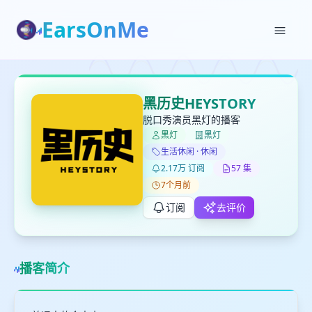
EarsOnMe
✕
✕
✕
打分
删除确认
加入播单
黑历史HEYSTORY
键盘下留人
脱口秀演员黑灯的播客
黑灯
黑灯
创建
生活休闲 · 休闲
留
取消
确认删除
2.17万 订阅
57 集
下
7个月前
高
见
订阅
去评价
最长200字
播客简介
取消
确定