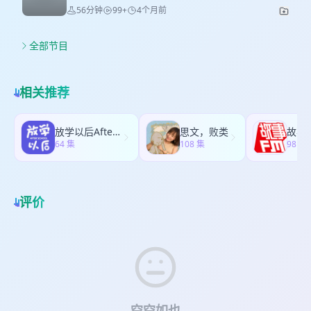
一起聊了聊他们眼中的龙舟江湖。 时间线 00:00 张
些城市漫游者们熟悉的城市观察法背后，都有着百
48:31 西班牙换胎骗局 嘉宾：唐晖&李翔 西甲欢乐
56分钟
99+
4个月前
往杭州跑；住在北京，假期却惦记着大理。我们总
云斌关注温州龙舟的缘起 13:45 城市化进程中温州
年前考现学开创者今和次郎的影响。最近，新书
多解说组合、《足球纸牌屋》主播 主持/制作：王越
以为“门前无景”，风景都在远方。 这一期，我们聊
龙舟的空间格局变迁 18:35 如何成为龙舟俱乐部一
《今和次郎/考现与采集》上架，这是今和次郎的第
洲
的是：怎么把身边的日子，过得像旅行一样有趣。
员 33:39 以豪兴名龙为例：龙舟队队员组成和队内
一本简体中文出版物。 本期节目邀请到新书的编译
全部节目
我们请来了《城记播客》主理人王越洲。他有个有
组织生态 49:01 龙舟队全年训练体系 01:04:37 龙舟
者陆少波老师，他将从自己的个人经历出发，来聊
趣的标签：“业余时间可能比上班还忙的热心上海市
厂的生产模式 01:12:54 龙舟队内那些打动云斌的故
聊何为考现学以及考现在当下的意义。节目中，陆
民”。 我们用一双“考现学”的眼睛，聊了聊：作为一
事 01:14:16 划龙舟的独特吸引力与队员投入状态
少波将考现学从“一种学术方法”还原为“一种观察生
相关推荐
个普通人，怎么让身边的城市变得好玩起来？ 没有
01:18:37 龙舟拍摄带来的人与组织复杂性思考
活的本能”，并探讨了它在当代城乡空间、建筑教
宏大规划，只有转角的口袋公园、一个可以发呆的
01:20:45 龙舟俱乐部内的组织张力 01:29:43 空间作
学、家乡漫步乃至乡村旧宅改造中的具体运用。不
雨棚、一块古老的界碑……你会发现，美好近在眼
为媒介找到介入相关群体的切口 嘉宾 张云斌，温州
同于宏大叙事，考现学关注的正是那些被忽略的日
放学以后After school
思文，败类
故事
前。 - 时间线 - 02:11嘉宾介绍：王越洲，城记播客
人，「自在建造」建筑设计工作室负责人，「街角
常细节——电线杆、破损的茶碗、菜市场的拖把、
64 集
108 集
981 
主理人 02:51什么是“考现学”？漫无目的地观察城市
共读」读书会组织者，业余影像工作者。 卞冰晶，8
家里的水井与旧椅子。 《今和次郎/考现与采集》可
04:39漫无目的的快乐：一条路走一个下午 05:30普
年影视行业从业经验；专注多形态内容创作（视
在群岛BOOKS书店微店及各地线下书店、东华大学
通人也能用的城市观察方法 10:28《漫无目的，往往
频、文字、AI）；长期关注并实践社区营造与乡村
出版社微店或淘宝店购买 时间线 02:50 编译者陆少
给你最大的乐趣》 14:37城市不只是功能实体，更是
建设议题 张云斌推荐的主题书籍 C·亚历山大, 等.
波最初接触考现学的契机 10:50 考现学的核心：现
评价
艺术人文体验 18:21慢下来，是一种奢侈，也是一种
2001. 建筑模式语言 [M]. 知识产权出版社. 张侃，
场感受力 22:30 考现是研究何为现代化的学问
珍贵 18:55天津之旅：工人新村、大象滑梯、有轨电
王玮康. 2024. 温州龙舟文化的历史传承与现代转型
28:30 考现常熟乡村：高乡与低乡以及龟背田 32:50
车遗迹 23:25城市越来越好玩：从演唱会到精酿啤酒
[M]. 光明日报出版社. 徐高发. 2011. 瓯海龙舟 [M].
灶间之家自宅改造与“物件派”：水井、旧椅子背后的
节，到垂直节展（面包节、拉面节、艺术书展）
中国戏剧出版社. 姜竺卿. 2015. 温州地理 [M]. 上海
现代性 40:30 杭州半山社区观察：工人新村、防空
27:55乌镇戏剧节（一个古镇的“文化复活”）与特色
三联书店. 陈天权. 2012. 香港节庆风俗 [M]. 明报出
洞与山地特殊性 47:00 “家乡漫步”教学实践：不带预
文旅（城市不再千篇一律） 31:05上海祥德路：一个
版社. 《城市中国》编辑部. 2018. 温州在哪：中等
设地观察自己的故乡 嘉宾：陆少波，同济大学博士
中央财政支持的社区更新标杆 40:37做一个属于你的
规模城市后发现代性图景 [J]. 城市中国 (83). 康武刚.
后研究员，风土研究室主持建筑师，上海交通大学
“城市图层地图”吧！叠加历史、美食、声音……让你
2018. 温州沿海平原的变迁与水利建设[M]. 人民出
博士，东京工业大学（现东京科学大学）和同济大
空空如也