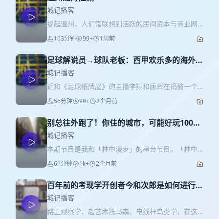
城记播客
提起温州，人们常联想到活跃的民间资本与商业网
络——上世纪末本世纪初,温州民间资本一度密集涌
103分钟
99+
1周前
入多个城市的房地产市场；而在巴黎、意大利普拉
托等欧洲华人聚居较为集中的城市，由于当地温州
足球解说员→球队老板：西甲欢乐多的海外见
籍侨胞数量庞大，温州话也成为社区内部日常交流
闻（aka.保命锦囊）
的重要语言之一。 近两年，美食、工艺、山野等在
城记播客
地文化内容的持续挖掘，让“温州性”有了更多元的注
近和《足球纸牌屋》的主播李翔和唐晖在捣鼓一个
脚。几年前，我在社交媒体上注意到有人开始系统
付费内容专题《解说>老板>炼狱：敬我们荒唐的足
56分钟
99+
2个月前
记录温州的龙舟文化，他们把龙舟基地、训练和巡
球人生》，讲述他们10年前，从赞助西甲球队拉科
游的路线标注在地图上，记录并梳理龙舟俱乐部的
鲁尼亚球裤上的广告起步，到最终入主西乙B胡米利
发展脉络，甚至绘制龙舟厂的剖面，其中现代化的
别总往外跑了！你住的城市，可能好玩100倍
亚俱乐部的荒唐足球人生。借此机会，也和他们串
高楼和逼仄桥下空间里的龙舟基地形成了强烈对
| 串台林中漫步
台聊聊足球生意之余，在日本、西班牙等地的见
城记播客
比。 2026年6月，“舟行千里靠众桨”，温州龙舟五年
闻，比如去寥无人烟的日本乡下送球员、欧洲汽车
本期节目是我和「林中漫步」的串台节目。「林中
纪实影像展在温州开幕，展览以五年纪录为叙事脉
防盗技巧等。 03:17 日本球场及俱乐部运营成功案
漫步」是一档以深度访谈探讨社会人文话题的节
络，通过纪实影像、民俗实物、场景展陈等形式，
61分钟
1k+
2个月前
例 07:59 为何送球员到地处偏远的群马“组合立”学校
目。我们希望通过与来自不同领域的伙伴们碰撞与
呈现温州龙舟从传统民俗走向现代竞技的蜕变之
进修 15:00 没多少人去过的日本三大绝景 17:24 日
交流，相互启发，在放松的氛围下渐进深处，以深
路。现场既有训练、仪式、竞渡等热血瞬间的照
本旅行经历、球场体验及城市交通分析 34:31 西班
百年前的考现学开创者今和次郎是如何进行路
刻洞察启迪人生。主理人林娜 Linna是媒体人，商
片、视频，也有队服、奖杯、老物件等实物陈列。
牙旅游公共交通不便，同事驾车1000公里仅休息一
上观察的？
业向善探索者，可以在公众号�《林中漫步》，或
城记播客
借展览机会，我和展览策展人，也是持续记录了温
次耐力惊人 44:59 第一次碰到偷反光镜镜子的
小红书@林娜 Linna找到她。 你有多久没有好好看
州龙舟五年的建筑师张云斌和影视从业者卞冰晶，
路上观察学、超艺术托马森、电线杆鸟类学，在这
46:24 在巴黎和团队拍欧洲杯遇扒车砸车窗抢劫
过自己住的城市了？ 明明生活在上海，周末却总想