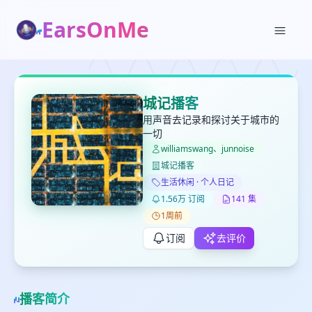
EarsOnMe
✕
✕
✕
打分
删除确认
加入播单
城记播客
键盘下留人
用声音去记录和探讨关于城市的
一切
williamswang、junnoise
创建
留
取消
确认删除
城记播客
下
生活休闲 · 个人日记
高
1.56万 订阅
141 集
见
1周前
订阅
去评价
最长200字
播客简介
取消
确定