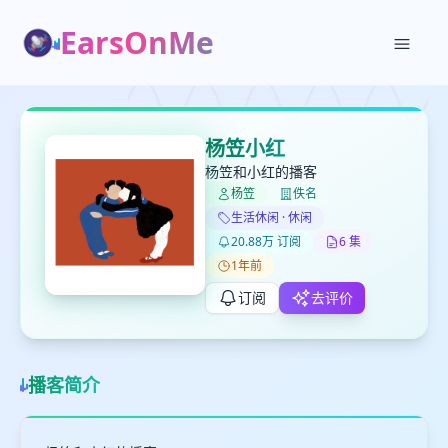
EarsOnMe
✕
✕
✕
打分
删除确认
加入播单
杨笠小红
键盘下留人
杨笠和小红的播客
杨笠
佚名
创建
生活休闲 · 休闲
留
取消
确认删除
20.88万 订阅
6 集
下
1年前
高
见
订阅
去评价
最长200字
播客简介
取消
确定