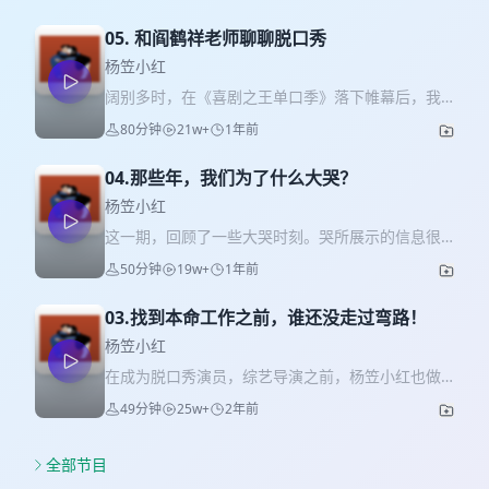
人生赞助本期节目，并为我们提供了「杨笠小红」
播客专属的《我，堂吉诃德》早鸟返场优惠： 💰
05. 和阎鹤祥老师聊聊脱口秀
880和680票档单张半价 💰 1080票档第二张半价
🎁 购买1080票档每张还赠送本轮官摄纪念U盘、场
杨笠小红
刊、随机纪念品（徽章、主题书包、票根等，随机
阔别多时，在《喜剧之王单口季》落下帷幕后，我
纪念品，数量有限赠完为止） 如需购票，请戳链
们邀请到了跨界喜剧人阎鹤祥。三位主播分别以演
80分钟
21w+
1年前
接：ticket.antank，或扫描下方二维码 祝大家收听
员、制作人、总编剧的身份，一起聊了聊台前幕后
愉快。我们舞台见。 Shownotes 00:03:09 第一次
的故事。 收听愉快。 Shownotes 00:02:31 在那期
看话剧的经历 00:05:26 试问有哪个女文青没有受过
04.那些年，我们为了什么大哭？
神秘节目上，阎鹤祥到底「骂」了杨笠什么？
先锋戏剧的洗礼 00:08:18 小红曾经也写过话剧
00:05:11 经历过各种喜剧节目后，阎鹤祥的One
杨笠小红
00:09:32 杨笠曾经也演过话剧 00:15:48 互动戏
Pick是——— 00:06:31 夸夸大会小红篇：最懂喜剧
这一期，回顾了一些大哭时刻。哭所展示的信息很
剧……有点爱不起来 00:17:05 上海的话剧氛围带来
节目的制作团队 00:12:06 夸夸大会阎鹤祥篇：舞台
丰富，除了事件本身，有时候也反应着自己的想
的惊喜 00:18:21 假如自己来创作一部舞台剧？
50分钟
19w+
1年前
上的真诚最动人 00:16:32 周老板后台拥抱阎老板，
法。而我们向他人转述哭泣时刻时，还会再次联动
00:30:24 舞台让我们发现隐匿的自我 00:36:26 等一
但…… 00:24:14 振兴喜剧行业的重担落到了在座谁
当时的情感波动。 所以，这也是一期富含情感波动
下，主题乐园也是音乐剧大户啊 00:39:58 杨笠小红
的身上 00:27:29 夸夸会转成Roast大会：当你在做
03.找到本命工作之前，谁还没走过弯路！
的播客，希望大家喜欢。 收听愉快。 本期内容包
的舞台剧愿望清单 00:50:10 是什么吸引我们参与舞
魔王时，你的心理活动 00:33:29 节目后，阎鹤祥给
括： 👇 02:55 小朋友大哭，成年人不经意地哭
杨笠小红
台？ 本期节目中提到的剧目： 恋爱的犀牛 / 一个陌
相声界带去了怎样的震荡 00:38:44 漫才和相声，一
05:15 决定哭的那瞬间，是你已经放松的时刻 08:33
生女人的来信 / 窝头会馆 / 白兔子，红兔子 / 青蛇 /
在成为脱口秀演员，综艺导演之前，杨笠小红也做
起写东西好容易吵架啊 00:47:36 对于表演者、制作
杨蒙恩求婚，杨笠小红抱头痛哭事件 17:11 别酷别
驴得水 / 喜剧的忧伤 / 笑吧，皮奥莱维奇！ / 蒋公的
过一些别的职业，有的很任性，有的很好玩，今天
人来说，漫才和相声有什么差别 00:54:30 节目之
49分钟
25w+
2年前
超脱了，一起哭吧 18:03 为小猫哭泣，为小猴子当
面子 / 女女胞胎 / 长巷 / 暗恋桃花源 / Sleep No
聊的就是那段弯路时光。 命运无法捉摸，人永远不
后，下一步做什么？ 01:03:48 阎鹤祥在传统行业里
场哭泣 23:49 没有精神支柱，也没有精神缺口，但
More 不眠之夜 / 繁花 / 杂拌、折罗或沙拉 / 爱情神
知道接下来会遇到什么，但真实的经验和故事，希
的叛逆精神 01:04:42 隔空表白周奇墨，顺带传授周
这个让人想哭 28:42 小哭时刻：睡不着气哭 36:07
话 / 剧院魅影 / 两只狗的生活意见 / 枕头人 / 十二公
望可以为大家带来启发。 收听愉快。 本期内容包
全部节目
老板熟络秘籍 01:07:10 除了脱口秀，主播们最爱的
带着傲慢的心情去找心理咨询师，结果大哭一场
民 / 白鹿原 / 春逝 / 西哈诺 / 我，堂吉诃德 其他提
括： 👇 02:21 杨笠：我靠脑力，在这个社会上应该