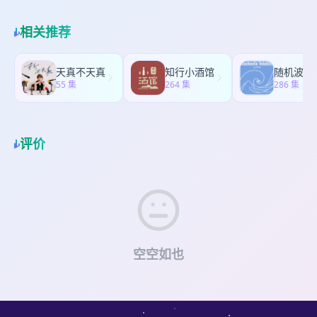
真人秀竟都是《再见爱人》 01:11:25 假如办一场脱
42:14 没有诱因的生理性哭泣 46:09 不要爱也不要
到的书影音： 像我这样笨拙地生活 / 色·戒 / 三块广
会饿死 08:47 “我爸妈没有文化，所以就不受文化的
口秀恋综……？ 01:14:30 关于杨笠最后一次上脱口
恨，就挺好的 48:39 一些很难分享的大笑时刻
告牌 / 杀手没有假期 / 伊尼舍林的报丧女妖 / 满江红
压迫” 12:01 没什么职业梦想？我就想去大城市
秀节目的决定
相关推荐
/ 楚门的世界 / 黄金时代 / 汪苏泷演唱会
15:39 上学时代，就是永远在琢磨 21:19 北京的早
高峰地铁，大爷一言以蔽之：一群蚂蚁 27:32 舒服
是第一优先级 29:39 我居然还改编过葫芦娃的
天真不天真
知行小酒馆
书？！ 34:03 我要去吹一个更大的泡沫 36:37 失业7
55 集
264 集
286 集
个月，人生中最接近抑郁的时期 41:38 我要像巴菲
特那么爱理财，我早倾家荡产了 47:26 财富自由是
个伪命题
评价
空空如也