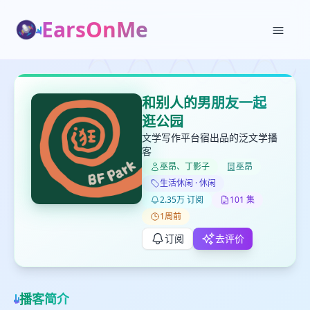
EarsOnMe
✕
✕
✕
打分
删除确认
加入播单
和别人的男朋友一起
键盘下留人
逛公园
文学写作平台宿出品的泛文学播
客
创建
留
取消
确认删除
巫昂、丁影子
巫昂
下
生活休闲 · 休闲
高
2.35万 订阅
101 集
见
1周前
订阅
去评价
最长200字
取消
确定
播客简介