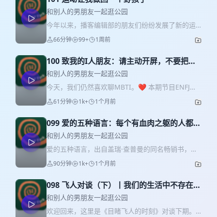
和别人的男朋友一起逛公园
今年以来，播客编辑部的朋友们纷纷发展了新的运
动项目。本期节目中，主播巫昂和林雀聊了聊彼此
66分钟
99+
1周前
近几个月来的运动情况：不断因为外界事务被打断
运动计划的巫昂老师又一次捡起了健身力训，而十
100 致我的I人朋友：请主动开屏，不要把世
多年没有系统性运动过的林雀则开始了室内攀岩。
界都让给E人
重新开始运动时，我们发现了很多相似之处。我们
和别人的男朋友一起逛公园
都曾是传统的“静门选手”，对运动本身抱有恐惧，对
今天，我们仍然喜欢聊MBTI。❤ 本期节目ENFJ大
自己的身体能力存在误解。我们恢复了很久之前的
宝剑巫昂老师和INFP小蝴蝶林雀分别作为绿人组中
61分钟
1k+
1个月前
记忆：更小的时候，我们是很野的小女孩，四处奔
的E人和I人代表坐下来好好聊了一次天。我们发
跑，攀爬所有触手可及的地方。几个月间，运动解
现，I人和E人的想法、行为以及对待世界的方式竟
锁了新的社交关系和场所，缓解了紧张的肌肉和情
099 爱的五种语言：每个有血肉之躯的人都渴
然如此不同。E人倾向于更加广而浅的社交，和陌生
绪，改变了我们的饮食习惯、体态体型和精神状
望真情
人轻易成为朋友像是他们与生俱来的天赋；而I人喜
和别人的男朋友一起逛公园
态。运动成为生活的一个固定组成部分。 录制这期
欢少而深的关系，多次试探后小心地将对方划进自
爱的五种语言，出自盖瑞·查普曼的同名畅销书，指
节目时春天还没有到来，而现在已经是盛夏了。我
己的友情区。 MBTI是一种更高效获得信息的方式：
的是肯定的言词、精心的时刻、接受礼物、服务的
们的健身和攀岩各自进入了新的阶段。一年四季，
90分钟
1k+
1个月前
通过四个维度、八个字母，我们迅速得到一个人的
行动和身体接触五种表达爱的方式。 本期节目中，
无论何时，请和我们一起运动起来吧~☆ 最后也奉上
粗略特写。但在“I”与“E”的简单二维定义之下，我们
我们和嘉宾慕容聊了聊关于爱的五种语言。我们发
一首歌，陪伴大家一起运动，是用老师的诗歌改编
仍然有这么多个性的、关于自己的事情可以说。E人
098 飞人对谈（下）丨我们的生活中不存在
现，相对同频的绿人组给出的爱语排序大不相同：
的AI歌曲叫《纸飞机》：点击即可收听 【本期主播
们轻轻碰一下自己遇见的每个人，获得巨大的样本
“生活”二字
有人送礼苦手，有人却天赋异禀；有人擅长使用言
和别人的男朋友一起逛公园
及嘉宾】 巫昂：复合型人才，绝经不绝望的70后。
量和容错率；I人对认定的对象投入深沉热烈的情
语表达肯定，有人却认为语言最具欺骗性。我们发
新浪微博&小红书@巫昂 林雀：阿月（改名版），
欢迎回来，这里是《目睹飞人的时刻》对谈下期。
感，也意味着主动放弃了更多的机会。当E人把一个
现爱语的排序会随着人生的不同阶段变化，曾经喜