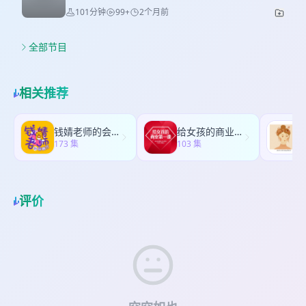
岩龄8个月，和高墙谈恋爱的难度er。 【收听目录】
本期节目中，巫昂和李洁从《飞人》出版至今最广
人列入重要的名单，TA会放弃外部的花花世界转而
101分钟
99+
2个月前
欢拥抱的人如今会克制自己和人贴贴的冲动；我们
00:00:25 林雀：一个十四年不运动的adhder开始攀
受好评的篇目《战马希恩》出发，展开了对巫昂的
对此人投入更多的精力与爱；而一个I人获得来自他
倾向于越来越珍惜服务性的行动，在今天，细水长
岩 00:10:34 巫昂：在每个城市布局一个私教push
写作技法、创作理念以及故事中蕴含的哲学命题更
人或环境的情绪承托时，TA也会在个体能量的流动
流的、持久的服务显得愈发珍贵和奢侈。我们发现
自己重启健身 00:20:20 运动中的恐惧、自我怀疑与
加全面深入的讨论。 对于上期节目最后的“作为一个
全部节目
维度上向Extroverted更多倾斜一些。 最后，感谢E
自己能够给出的爱语与我们期望收到的爱语之间存
误会 00:29:40 四处奔跑、爬树的我们 00:33:38 新
写小说的人，我的抱负和志向以及信念到底在哪
人朋友们在各个场合把I人捡起来，也希望I人们主动
在差异，我们期望收到自己不擅长给予的东西，也
手开启运动：用AI定制个性化运动管理计划
里”，巫昂老师给出了全方位真诚具体、具有极强可
开屏向世界展示自己的魅力和才华。我们共享同一
期待更有张力、更特别的亲密接触。但不变而统一
00:39:25 身材变化、好好吃饭与自我照顾 00:51:13
操作性的答案。写作是生活的第一要义，即使生活
个世界，性格天差地别，但仍然互相喜欢。❤ 【本
相关推荐
的是，我们仍然重视真诚的、满溢着对方心意的爱
能控制自己的身体时，好像也可以控制自己的生活
本身兵荒马乱满目疮痍，依然要坚持每一天苦行式
期主播及嘉宾】 巫昂：复合型人才，绝经不绝望的
语，无论它以什么形式发生。 在爱与被爱的过程
00:58:40 我们与病痛、精神危机和坏消息共存 【本
地坐在书桌前写作。任何类型的创作都是少数人有
70后。新浪微博&小红书@巫昂 林雀：阿月（改名
中，我们不断学习、笨拙地表达，感知对方期望的
期提及的人物及作品】 周云蓬 《运动改造大脑》
能耐从事的项目，一个作者要近乎主动地投身于一
版），一个从紫变绿的100%I人朋友。 【收听目
钱婧老师的会客厅
给女孩的商业第一课
爱与自己所能给出的爱之间的缝隙。我们仍然不遗
《目睹飞人的时刻》 【本期制作团队】 后期剪辑：
种孤绝的、反人性的生活中，以一个工程师的标准
173 集
录】 00:03:41 从紫到绿：T和J是更适合工作的人格
103 集
7
余力地交付自己心里最好的东西：没有时间的我
阿君 文字：林雀 【关于“和别人的男朋友一起逛公
要求自己，一砖一瓦建造她的宇宙。而这种自我隔
吗？ 00:08:58 I与E，ENFJ宝剑哥的侠义、理想与社
们，持续的服务和陪伴就弥足珍贵；缺乏安全感的
园”】
离式的追求正回答了一个常见的问题：为什么要写
交责任感 00:15:34 不深但广的E人社交模式：八爪
我们，肯定的言语和表达可以带来巨大的力量。在
小说，这件事如何为作者带来更充盈的幸福感？ 在
鱼型人格ENFJ 00:21:20 抄袭事件的连锁反应与ENFJ
AI时代，我们越容易获得与AI交流的即时反馈，和
本期节目的后半段，巫昂和李洁针对另外两个经常
评价
的一闪念 00:27:29 向内求、自我关注的I人自信&I
真实的人相处、与真实的人产生联系的时间和机会
被人们提及的问题给出了自己的答案：写作的入门
人内心的小剧场 00:32:17 I&E人的运动场景社交小
就显得愈发稀缺。 爱别人对我们而言是很重要的
级在哪里，对于想要进入写作的人来说，写作的真
故事：我们与我们眼中的他们 00:36:30 有情绪承托
事。AI的时代洪水滔天，在这个过程中，真实地看
相是什么？以及，今时今日我们为什么仍然读小
的I人会变E，恋爱是一个好的契机 00:44:40 I&E人
见对方、也看见自己，彼此牵着的手或许是这洪流
说，AI时代阅读小说的意义和魅力又在哪里？ （由
的天然small talk技能点差异 00:49:29 “我还要和别
中我们能保有的最后一点余温。 欢迎在评论区留下
于本期录制时间过长，过程中两位老师有部分口
人玩”vs“你是我很重要的朋友了” 00:56:43 更主动发
您的爱语排序与我们积极互动，祝您收听愉快❤
误，如：《我的天才女友》中莉拉丢失的是女儿而
起交流的I人和期待被绑定的E人：请更加勇敢地触
【本期主播及嘉宾】 巫昂：复合型人才，绝经不绝
非儿子，《平庸之恶》的作者名字是汉娜·阿伦特
碰世界 【本期提及的人物及作品】 余秀华 鸟鸟 沈
望的70后。新浪微博&小红书@巫昂 丁影子：前
等，请大家见谅，如有遗漏也欢迎在评论区为我们