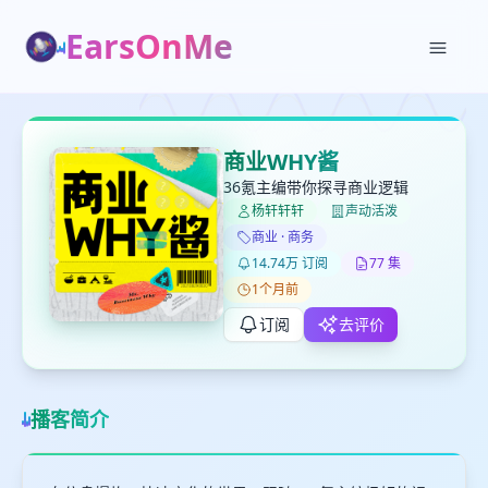
EarsOnMe
✕
✕
✕
打分
删除确认
加入播单
商业WHY酱
键盘下留人
36氪主编带你探寻商业逻辑
杨轩轩轩
声动活泼
创建
商业 · 商务
留
取消
确认删除
14.74万 订阅
77 集
下
1个月前
高
见
订阅
去评价
最长200字
播客简介
取消
确定