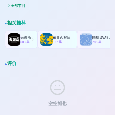
手平台都能找到。 过去几年闲鱼突飞猛进的流量正
克：虚实传媒CEO 数字生命卡兹克主理人 【主持
创始人 以下是闫怡勝的主观答案： PART ONE “不
圳公司的机器人产品观 01:27:30 安克的技术栈是什
来源于用户们各种各样的玩法，它的月活跃用户数
全部节目
人】 杨轩：36氪高级内容总监 商业why酱主理人
是最聪明”的学霸，华尔街与投行生涯 成长记：从小
么，跟产品怎么关联 01:32:47 反思安克的3D打印机
在 2025 年上已经超过了2亿。 但是，这么生龙活虎
【节目Timeline】 00:01:34 过去一年，AI最让你惊
就发现自己需要更勤奋 00:03:26 J人的人生计划：怎
产品，怎么看拓竹 01:39:05 从毛利、研发投入、激
的二手C2C个人交易市场，转转却说它要关停，为什
讶的那个moment 00:07:04 怎么看待Openclaw/龙
么做出关键选择？00:06:56 求职101：如何一毕业
励分配、投资价值视角，正面问问阳萌
么？转转作为中国二手行里的元老公司，10年前起
虾的火爆 00:13:38 多模态模型的进步后，作为创作
相关推荐
就进入华尔街，拿顶级投行offer？00:15:43 第一份
步就是做 c to c 交易开始的。 但十年间，它已经长
者的感受 00:19:26 旁观春节AI大战，什么投放策略
工作和试错成本：怎么知道自己适合做什么？
成了跟闲鱼非常不一样的样子。它做得很重，建了
最有效 00:25:30 过去一年，卡兹克感到最激烈的真
00:14:15 PART TWO 顶级机构合伙人通关之路和消
很大的手机数码的检验师团队；做了两次收购，第
实AI冲击 00:27:18 那个AI冲击不到“我”的东西
无聊斋
东亚观察局
随机波动Stocha
费投资方法论 转型投资领域和“自由泳”文化：职业
一次收购了深圳的找靓机，第二次收购了红布林；
603 集
00:31:36 AI是不是漫剧、短剧的大杀器 00:33:32 从
327 集
286 集
旅途中的师父 00:28:00 如何最快速度成为合伙人：
它还开了很多的线下店，除了经常在商场能看到的
AI量化交易，到AI量化投放策略 00:38:45 都在快手
首位女性合伙人的诞生 00:35:42 创业的初始：如何
小店，还有开在北京友谊商店里的“超级转转”，一个
上用AI投流，你怎么beat对手？ 00:45:05 对互联网
理解恐惧？ 00:39:40 管中窥豹理解消费投资：为何
超大型的二手奢侈品的集合店。 为什么转转会变成
传统核心业务“搜索、广告、推荐”，大模型究竟有几
在粉单市场重注瑞幸00:44:07 创业遇到市场暴跌：
跟闲鱼非常不一样样子？为什么选择走另一条路？
评价
分作用？ 00:49:51 预测AI下一步的价值点 00:55:42
暴风雨比预期的还要猛烈，绝望时怎么办？
这一次，“商业why酱”请到了转转的创始人、CEO黄
卡兹克的三条AI公理 01:04:39 人类不可被AI替代的
01:00:20 PART THREE 40岁的人生顿悟 埋头狂奔时
炜，请他来做出解答。 【主持人】杨轩 商业why酱
价值 01:11:35 2026年是agent爆发之年吗？
的人生转折：痛得受不了的时候，还有一个办法
主播 【嘉宾】黄炜 转转创始人、CEO Timeline：
01:07:57 40岁以后的认知收获：理解自己，理解爱
05：50 当你的产品不如对手，你也不再努力了，怎
和亲密关系 01:15:48 一号位的价值观：我希望大家
么办？ 08:00 当一件事不构成我的“不可替代性”，那
用一种怎样的氛围和规则去工作？ 01:24:04 投进
就舍弃掉 10:40 只是为了数字的增长没意义。那什
gentle monster和观夏：这个故事告诉我们积攒人
么有？ 12:30 你选择不做什么，不赚什么钱，会塑
品非常重要 01:28:51 节目中提到的名词 Trading
造你是谁 14:16 跟闲鱼的分野是怎么开始的 18:47
空空如也
Desk：金融机构中专门负责买卖证券（如股票、债
走进“死胡同”，重新“思考人生” 20:30 黄炜怎么看闲
券、衍生品等）的团队或部门。 粉单市场（Pink
鱼团队 21:36 做成“重”公司的成本 30:00 过万人团