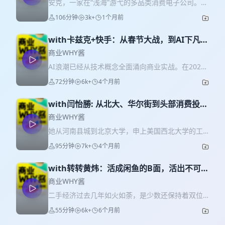
安克，一家在“浅海”游弋的多品类消费电子公司。
芯片，一个让中国公司感到苦大仇深、突破艰难的
106分钟
3k+
1个月前
领域。 懂行的朋友都知道，这两个词，不搭。 当时
过去三年，安克找到做存算一体芯片的公司知存科
with卡兹克+快手：从春节大战，到AI下凡｜
技，一起研发了一款用于端侧设备——耳机——的
S6E01
芯片。 这件事跟AI和模型有关——虽然跟AI大模型
商业WHY酱
和英伟达的算力体量还隔着十万八千里——但跑在
AI浪潮已经从技术概念全面涌向商业实战。在2026
耳机里做声学优化的算法模型也已经大到，无法用
年的今天，AI不仅仅是一个对话框，而是要重塑每
72分钟
6k+
4个月前
传统芯片方案来承载模型需求。 他们说，这种芯片
一个行业。 在这个新年开工的时机，我们邀请到快
方案，“违反祖宗家法”。 再进一步，阳萌认为，
手科技副总裁、商业化算法负责人江鹏，与虚实传
“AI+芯片”，是安克锻造技术倚天剑的起点。 技术
with闫怡勝: 从北大、华尔街到头部消费投资
媒CEO、数字生命卡兹克主理人卡兹克，一同走进
栈，也是我和我的团队过去5年深入深圳硬件圈子
人，一个J人的自我鞭策和放过｜串台《主观
这场AI搅动的商业风暴中心，总结过去，分享真实
商业WHY酱
后，越来越觉得至关重要的一件事。 所以，本期，
经验，并试图给出一些现实的指引。 从春节期间的
答案》
她从河南县城到北京大学，申上美国西北大学的工
我们不聊安克人才组织方法论，我们聊聊那个冷僻
AI营销大战，到AI量化投放的精准策略；从多模态
科博士后又转型华尔街做交易，回到香港投行高强
但是重要的词汇：技术。 p.s. 在AI芯片的技术故事
95分钟
7k+
4个月前
模型给创作者带来的震撼与冲击，到对搜索、广
度训练后加入IDG，成为这家中国最早一批私募机构
之外，我们还聊了对AI的看法，对机器人的看法，
告、推荐这互联网三大基石的颠覆性改造，从
当时最年轻和第一位全职女性合伙人。2021年，闫
以及我从投资视角问了阳萌几个问题。 【本期嘉
Openclaw的爆火，到对我们真实工作场景的冲
with转转黄炜：活成闲鱼的B面，活出不可替
怡勝创立专注消费领域的私募股权基金源一资本，
宾】 阳萌 安克创新创始人兼董事长 王绍迪 知存科
击……我们将与两位嘉宾深入探讨，在算法与创意交
代的自己｜S5E11
过往17年，她的投资项目遍布中国、欧美、韩国，
商业WHY酱
技创始人兼CEO 【主持人】 杨轩 商业why酱主播
织的新商业时代，流量如何被重新定义，AI如何重
包括Moncler、Farfetch、Gentle Monster、Acne
36氪原创内容负责人 张子怡 硬氪硬件赛道作者
二手经济过去几年如火如荼，是少数还保持着双位
塑我们的谋生之道，以及，在AI无所不能的未来，
Studios、Evisu、观夏、瑞幸咖啡、纵腾和xTool等
【Timeline】 10:08 安克芯片故事 33:00 芯片进入
数的增长的领域。年轻人在二手市场上省钱、找跑
人类不可被替代的核心价值究竟是什么。 【本期嘉
55分钟
6k+
6个月前
知名项目，回报优异。 主持人： 杨轩、张小贼《主
产品，从耳机的痛点出发 58:29 怎么看大厂做AI训
腿、买手伴、买券……一切你能想到的事，大概在二
宾】 江鹏：快手科技副总裁 商业化算法负责人 卡兹
观答案》主播 本期嘉宾： 闫怡勝 Jeacy，源一资本
练芯片 01:00:49 脑洞一下AI未来发展 01:16:26 深