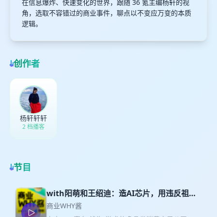
在信息爆炸、快速变化的世界，跟随 36 氪主编杨轩的视
角，选取不容错过的商业事件，聊点以不变应万变的本质
逻辑。
创作者
杨轩轩轩
2 档播客
节目
with阳萌和王绍迪：造AI芯片，用违反祖宗
家法的方法｜S6E2
商业WHY酱