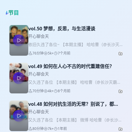
节目
vol.50 梦想，反思，与生活漫谈
开心聊会天
依旧久违了各位~ 【本期主播】 哈哈曹（@长沙灭
霸） 卢超（@卢超阿） 陈火腿（@陈火腿_）
76分钟
5k+
7个月前
vol.49 如何在人心不古的时代重建信任？
开心聊会天
又久违了各位 【本期主播】 哈哈曹（@长沙灭霸）
卢超（@卢超阿） 陈火腿（@陈火腿_）
70分钟
4k+
8个月前
vol.48 如何对抗生活的无常？别说了，都听
卢超的
开心聊会天
又久违了各位 【本期主播】 微博 哈哈曹（@长沙灭
霸） 卢超（@卢超阿） 陈火腿（@陈火腿_) 憨豆
80分钟
7k+
1年前