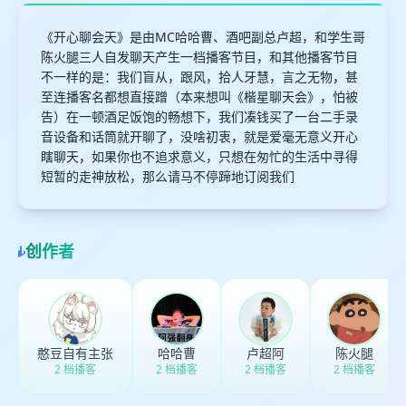
《开心聊会天》是由MC哈哈曹、酒吧副总卢超，和学生哥
陈火腿三人自发聊天产生一档播客节目，和其他播客节目
不一样的是：我们盲从，跟风，拾人牙慧，言之无物，甚
至连播客名都想直接蹭（本来想叫《楷星聊天会》，怕被
告）在一顿酒足饭饱的畅想下，我们凑钱买了一台二手录
音设备和话筒就开聊了，没啥初衷，就是爱毫无意义开心
瞎聊天，如果你也不追求意义，只想在匆忙的生活中寻得
短暂的走神放松，那么请马不停蹄地订阅我们
创作者
憨豆自有主张
哈哈曹
卢超阿
陈火腿
2 档播客
2 档播客
2 档播客
2 档播客