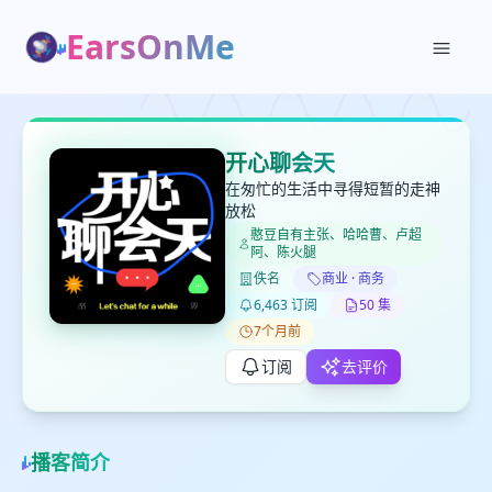
EarsOnMe
✕
✕
✕
打分
删除确认
加入播单
开心聊会天
键盘下留人
在匆忙的生活中寻得短暂的走神
放松
憨豆自有主张、哈哈曹、卢超
创建
阿、陈火腿
留
取消
确认删除
佚名
商业 · 商务
下
高
6,463 订阅
50 集
见
7个月前
订阅
去评价
最长200字
播客简介
取消
确定