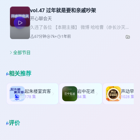
vol.47 过年就是要和亲戚吵架
开心聊会天
久违了各位 【本期主播】 微博 哈哈曹（@长沙灭
霸） 卢超（@卢超阿） 陈火腿（@陈火腿_）
67分钟
7k+
1年前
全部节目
相关推荐
起朱楼宴宾客
岩中花述
声动早咖
178 集
84 集
1028 集
评价