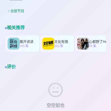
聊那些走散的朋友，然后，酒瓶被打开了…… 喝酒，
妇 * 因为过于倒霉一直在打听找看事的 吴大姐 * 内
后会按照查看最新评论的逻辑来计算，最上面显示
说笑，散场 当那辆车驶上高速的时候 故事才刚刚开
蒙古阿荣旗那吉镇的半仙 * 经营一家周边实体店 梁
的第一条，在抽奖中算最后一条。 特别鸣谢听友@
始 ——❤——❤——❤—— 感谢本期封面设计：
全部节目
师傅 * 吴大姐的帮手 赵师傅 * 吴大姐的引路人 时间
张肉段，此次抽奖奖品的提供者和制作方 小说来惭
听友@卜卜 欢迎加入我们的听友群！ vx添加：
轴 00:09 开场 01:11 从法律定义到网络算命 04:08
愧，本来这个周边应该我们自己来弄，但种种原因
UmeiUshu ，快来一起聊会儿天！也欢迎各位听友
一个倒霉蛋的自白 06:12 传说中的 “吴半仙” 07:16
给耽搁了，真的让张肉段费心了，自己远在西班
投稿，分享发生在自己身边的案件或离谱的事。有
吴大姐的半仙之路 13:25 跨省寻仙专业看事 17:25
相关推荐
牙，还专门找了国内的插画师@Torako的动物园 来
莓有树会进行收集整理，根据情况会在节目里和大
百年家族恩恩怨怨 26:39 量身定制解决方案 30:39
制作，从沟通到制作到打样到邮寄，都是张肉段给
家分享！ 投稿邮箱：
umeiushu@gmail.com
我们
跳大神、萨满与出马仙 34:57 跳前的准备 39:30 大
我们做的，可以说没有张肉段就没有这次抽奖活
会在小红书@有莓有树 @栾有树 分享制作播客节目
神与二神 45:20 沟通与召唤 49:31 请神附体 56:46
展开讲讲
文化有限
心都野了Hear
动……谢谢肉段总！！ 小红书账号也有抽奖活动，关
的各种日常以及新节目发布预告，欢迎关注！ ——
165 集
蛇仙抢身 01:03:04 意外发生 01:07:41 圈内怪谈
353 集
70 集
注@有莓有树，并在最新一条抽奖笔记下面评论就
❤——❤——❤—— 时间轴 00:09 开场 00:24 邀
01:08:58 被捕与调查 01:12:01 出马产业链
可以啦。（划重点：抽奖条件是关注+评论） 小红书
约赴云龙，盛情路越远 03:11 方向盘一握，人夸车
01:18:38 结语 相关图片 出马仙用的鼓 参考资料
我们是直接用 我们爱抽奖 的小程序来抽取，小红书
越飘 04:00 素菜就白酒，越喝越到位 07:08 带路上
bgm * 片头曲&片尾曲：GoldenSoundLabs - Silly
因为会有很多抽奖号嘛，可能最后抽出来的可能不
高速，越跟越没路 13:04 眼泪就肉串，越哭错越多
评价
Monkey Dance * 背景音乐：Kevin MacLeod -
是咱们听友，如果抽到不是的会进行重新抽取。 还
17:15 取保盼自由，越等心越慌 20:53 网络遇军
"Thinking Music"
有最后是有莓有树的微信朋友圈，点赞最新一条抽
师，越听越自信 31:31 蹲点找线索，越蹲越跑空
奖即可，照点赞的数字顺序来计算。 北京时间2026
35:54 自救变导演，越远越操心 43:15 功勋变罪
年1月1日21点，有树会在小红书@栾有树这个账号
证，越辩刑越重 45:28 朋友成狱友，一个都不少
进行直播，通过抽奖小程序来现场开奖。 同时已经
47:55 案件补充部分 52:39 拉票环节 相关图片 参考
请好了听友组成7人的公证员，来保证整个过程真实
资料 bgm * 片头曲&片尾曲：GoldenSoundLabs -
有效，感谢各位公证员！ 最终结果我们会在有莓有
Silly Monkey Dance * 背景音乐：Kevin MacLeod
树的微信公众号里公布！欢迎大家来关注！打开微
- "Thinking Music"
空空如也
信搜索公众号 有莓有树， 再次感谢大家的支持！谢