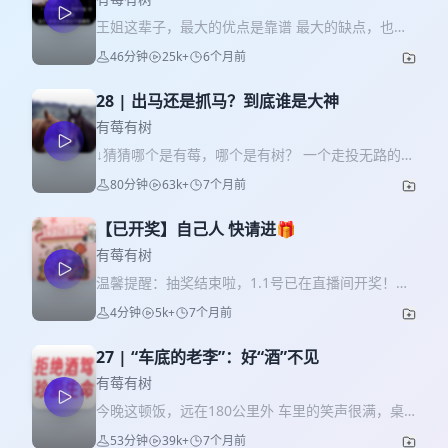
王姐这辈子，最大的优点是靠谱 最大的缺点，也是
靠谱 "放心，我有渠道，问题不大。” 她不知道，这
46分钟
25k+
6个月前
句话就像第一块被推倒的多米诺骨牌 而最后一块牌
倒下时，声音响彻了整个溧阳 嘘——你听，牌，已
28 | 出马还是抓马？到底谁是大神
经开始倒了…… 人物信息 王姐 * 溧阳本地代购 * 有
点好面子 李月 * 王姐的闺蜜和长期客户 张立 * 李月
有莓有树
的丈夫 * 王姐的合伙人 时间轴 00:09 开场 00:30 起
↓猜猜哪个是有莓，哪个是有树？ 一个走投无路的倒
点 03:58 王姐的事业困境 05:33 一部手机打开的生
霉蛋遇到了一个开店迎客的看事专家 一笔5800元的
80分钟
63k+
7个月前
意 11:53 第一次选择 17:44 AAA手机批发王姐
“解决方案”和一场精心准备的法事 在黑龙江的寒风
22:03 第二次选择 25:26 暴风雨前的宁静 28:27 第
与内蒙古的草场之间 正流传着一些地图上找不到的
三次选择 39:05 王总的坠落 36:44 最后的体面
【已开奖】自己人 快请进🎁
“规矩” 有人管这叫迷信，有人称之为“营生” 还有
42:07 结局 相关图片 溧阳市检察院检察官向集资诈
人，把它做成了“产业链” 鼓声里，有香火味 也有铜
有莓有树
骗、诈骗案被害人了解情况 庭审现场 参考资料
钿响…… ——❤——❤——❤—— 欢迎加入我们的
温馨提醒：抽奖结束啦，1.1号已在直播间开奖！后
bgm * 片头曲&片尾曲：GoldenSoundLabs - Silly
听友群！ vx添加：UmeiUshu ，快来一起聊会儿
面还会有抽奖活动的，欢迎各位听友再来做客
Monkey Dance
4分钟
5k+
7个月前
天！也欢迎各位听友投稿，分享发生在自己身边的
↖(^ω^)↗ 大家好，这里是有莓有树，年关将至，
案件或离谱的事。有莓有树会进行收集整理，根据
有莓有树感谢大家一路的支持与陪伴，新的一年我
情况会在节目里和大家分享！ 投稿邮箱：
27 | “车底的老李”：好“酒”不见
们也会继续努力！！ 这期是元旦抽奖，奖品是有莓
umeiushu@gmail.com
我们会在小红书@有莓有
有树的新年日历，一共抽30份！ 订阅+评论本期节
有莓有树
树 @栾有树 分享制作播客节目的各种日常以及新节
目就可以参与抽奖！！ 写什么都可以但最好不要刷
今晚这顿饭，远在180公里外 车里的笑声很满，桌
目发布预告，欢迎关注！ ——❤——❤——❤
很多条评论，我们是根据评论楼层数字来随机抽取
上的菜肴很淡 他们聊动荡的世界，聊艰难的生计，
—— 人物信息 牟大哥 & 钱大姐 * 来自黑龙江的夫
53分钟
39k+
7个月前
的，因为每个人看的评论顺序可能不一样，所以最