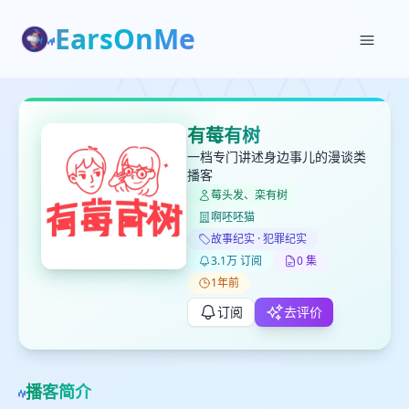
EarsOnMe
✕
✕
✕
打分
删除确认
加入播单
有莓有树
键盘下留人
一档专门讲述身边事儿的漫谈类
播客
莓头发、栾有树
创建
留
取消
确认删除
啊呸呸猫
下
故事纪实 · 犯罪纪实
高
3.1万 订阅
0 集
见
1年前
订阅
去评价
最长200字
播客简介
取消
确定