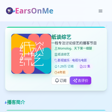
EarsOnMe
✕
✕
✕
打分
删除确认
加入播单
纸谈综艺
键盘下留人
一档专注讨论综艺的播客节目
Momolog、天下第一细腿
纸谈综艺
创建
留
取消
确认删除
影视娱乐 · 电视与电影
下
1.29万 订阅
22 集
高
4年前
见
订阅
去评价
最长200字
播客简介
取消
确定