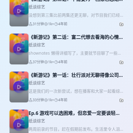
心思想
纸谈综艺
没想到第三集比前两集还更无聊，对节目我们已经
逐渐失去信心。听了一期严敏的播客采访，道理似
31分钟
1k+
4年前
乎讲得都很好，但为什么节目不好看呢？但还是尊
重想做好作品的导演，希望严导可以找到一个他开
《新游记》第二话：富二代想去看海的心情我
心观众也开心的方式。 本期讨论了两个问题，「综
能理解
艺节目一定要好笑吗」以及「嘉宾和素人在节目中
纸谈综艺
的配比应当怎样」。正式讨论前，我们读了一些评
shownotes 懒得详细写了，主要就节目聊了一些对
论发言，虽然节目走向不如我们想象得好，但能跟
环节设置和故事情节的吐槽和困惑。当然也有可圈
37分钟
1k+
4年前
大家一起看还是很开心。 这个系列也许就更到这里
可点的地方。总的来说，第二集比第一集好看，上
了，如果节目后续变精彩了，大家可以告诉我们。
集比下集好看。 希望大家放平心态，把我们当作一
总之就是一个 pop-up 的概念，没准哪天就又再更
《新游记》第一话：壮行派对无聊得像公司团
起看综艺的朋友一样去听。意见不合不要惊慌，属
新一集。 最后再次说明，「一起看」系列节目记录
建
于正常现象。想和我们隔空击掌，请在评论区留
纸谈综艺
的是当下的反应，仅代表个人观点，它会随着综艺
言，我们将会心一笑。 最后再次说明，「一起看」
这是我们的一次新尝试，想在播客和大家一起看综
的播出进程而变化，这也是我们觉得有趣的地方。
系列节目记录的是当下的反应，仅代表个人观点，
艺。你可以把它理解为一系列跟随所聊综艺更新的
本期插曲片段来自：《Little Treasure》by Gaeko
33分钟
1k+
4年前
它会随着综艺的播出进程而变化，这也是我们觉得
pop-up 短节目，我们也不知道会做几期、会不会长
& SUMI 节目微博：@纸谈综艺 本期主播：金金、
有趣的地方。 本期插曲片段来自：《Be Well》by
期保留在节目列表，总之听到就是有缘。 本期目录
一丹
Sechskies 20th Anniversary 版本 节目微博：@纸
Ep.6 游戏可以选困难，但恋爱一定要谈轻松
[00:33] 为什么要做「一起看」的尝试 [02:10] 严敏
谈综艺 本期主播：金金、一丹
的
的节目第一集就是不好看吗？ [03:55] 你会看综艺的
纸谈综艺
先导片吗？ [06:16] 简单介绍一下《新游记》
两周前录的节目，赶在假期前发布。生活里令人沮
[09:09] 第一期的整体观感有点混乱 [11:39] 对嘉宾