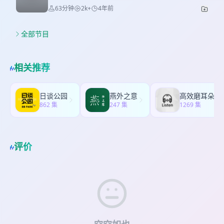
丧的新闻太多，还好我们依旧能从综艺、游戏和其
63分钟
2k+
4年前
阵容的感受 [17:53] 壮行派对像公司团建现场
它文艺作品中获得一些能量。当然，跟好朋友聊
[22:43] 如果是极挑男人帮来参与 [23:33] 对有关性
天，更是一种治愈。 本期目录 [01:21] 大家最近在
格缺点的回答有点触动 [27:13] 综艺里的游戏也能充
看啥？ [01:50] 由《25 21》想到综艺的时代感
全部节目
分体现玩家性格 [27:39] 对节目未来发展的期待 最
[04:06] 过年和父母一起看恋综是个不错的选择
后再次说明，「一起看」系列节目记录的是当下的
[06:16]《半熟恋人》，没想到聊了挺久 [24:50]《熙
反应，仅代表个人观点，它会随着综艺的播出进程
娣想聊》和《小姐不熙娣》 [33:16]《老娘的老娘》
相关推荐
而变化，这也是我们觉得有趣的地方。 本期插曲片
里分享的大S故事现实中再次上演 [36:19]《朋友请
段来自：《Nothing lasts Forever》by Echo& the
听好》 [43:23] 综艺制作团队的专精领域 [45:00]
Bunnymen 节目微博：@纸谈综艺 本期主播：金
《爱乐之都》 [48:10] 一丹入门 PS4，又聊了会游戏
日谈公园
燕外之意
高效磨耳朵 | 最好
金、一丹
[53:03] 金金在追《25 21》和土甜的《社内相亲》
862 集
247 集
1269 集
[53:56] 下一期准备聊聊大小S [56:43]《花束般的恋
爱》 [58:10]《纽约的一个下雨天》 [1:00:46]
《Tinder 诈骗王》 [1:02:43] 祝大家过得开心 本期
插曲片段来自：《社内相亲》片头及 OST《Love,
评价
Maybe》 节目微博：@纸谈综艺 本期主播：金金、
一丹