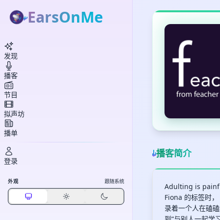
EarsOnMe
发现
播客
节目
拟声坊
播单
播客简介
登录
外观
跟随系统
Adulting is 
Fiona 的标签
录着一个人在磕磕绊绊中
到“与别人一起学