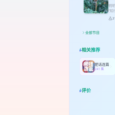
开
明
阳气
“知
点放
是
（A
3
尝
听身
经
重要
咨询
来越
全部节目
咨询
从一
改
🎙节
关系
* L
相关推荐
要，
Co
询室
待一
肥话连篇
很兴
241 集
22
提到
索
目：
评价
从前
心
会水
Dow
里遇