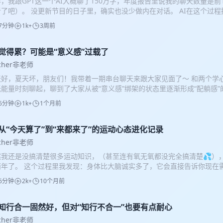
，我跟GPT这一个AI大概聊了150万字，年度报告里说我的聊天数量是前
者了吧）。 没更新节目的日子里，确实也没少做内在对话。 AI在这个过程
夕夜的情绪奔溃、迷茫时带领我引导式写作后的暴哭、随时能得到响应的“安
7分钟
1k+
3周前
，我也没有停止长程的心理咨询（历时三年多）。 可以说，在“AI是否能代
，我的A/B测试算是积累了足够的数据了。 阶段性的结论是：我们就先停在
心里议题的场景哈，作为工作助手我还是很需要它的！） 这期受Luna邀
4 觉得累？可能是“意义感”过载了
段心路历程。我们聊了： * 00:03:30 那个除夕夜，Deepseek如何接
acher非老师
:13:00 GPT戳中无意识的重要议题，让我当场暴哭。但，这是真治愈吗？ * 00
天好，夏天坏，朋友们！我带着一期串台聊天来跟大家见面了～ 和两个学
随时在线的响应后，为什么会更觉得“我们就停在这里”的边界设置那么重要？ * 
能量时刻聊起，聊到了大家从被“意义感”绑架的状态里逐渐形成“配躺感”
从”背后，藏着什么问题？ * 00:45:00 只要用户能提出更精准的提示词，
在这期节目里同步了一些些过去几个月播客休耕期里的内在工作，尤其是“
00:00 为什么最后会选择暂时停下跟AI聊心理议题？ 👉可以看Luna整
6分钟
1k+
1个月前
“我知道但总是做不到”到“真的可以做到了”这个过程里都有哪些起起伏伏
ownotes（附上了一些实证研究），我偷个懒😁 👩🏻 聊天的人： Lun
 ———— 🎧 收听导引 03:06 为什么夏天对低能量人士来说格外难熬？ 0
） Fiona：独立英语教师 🎙节目制作 主播：Luna 后期：Saisai 🎵 B
拌面拌不动、生日搞不动、看完大纲就累了 13:07 低能量类型自我剖
3 从“今天算了”到“来都来了”的运动心态进化记录
（inst.）by 狄奥尼索斯 * Lonestar by Norah Jones 📷 封面
 26:58 厉害的《吹牛日记》疗法！每天少喝一杯咖啡，多吹一个牛 31:
命力时刻 @玉皇山，杭州
acher非老师
越高，是目标越来越小 40:06 对低能量的评判从哪里来？跟内心的声
然我还是没搞清楚很多运动知识，（甚至连有氧无氧都没完全搞清楚💦）
 52:06 从“连双周更都做不到，我还做什么播客啊！”到“有啥做啥，继续做就有
两年了。 这个过程里我发现：身体比大脑诚实多了，它会直接告诉你现在
感到配躺感：对“接纳”的具身体验 59:29 熬过夏天的小妙招（上）：
聊聊一个运动小白是怎么从三天打鱼两天晒网，慢慢变成把运动当生活锚点
啡、Magic Word 01:06:48 熬过夏天的小妙招（下）：减少场景转
6分钟
2k+
10个月前
攻略吓到过，或者老是坚持不下去，希望这期节目带给你一点点动力！ 🎧你会
01:13:56 Ending：你的手机只剩下5格电和你是一个糟糕的手机是两码事
到选题，但在创作上很犹豫：我这个“运动小白”有资格聊吗？ 02:39 
na：心理咨询师，播客《 0 号公路） 朵拉王：心理剧本杀DM，钩针艺术家
鱼两天晒网-> 规律运动两年（以周为单位哈，宽容点hhh） * 学校和家
2 知行合一固然好，但对“知行不合一”也要有点耐心
独立英语教师 🎙节目制作 主播/后期：Luna 音乐： * Dream a little dr
开始尝试健身，但那时候功利心重啊 * 工作后的运动习惯也很波动，一没心
ewavebeatz - ＂magic＂ melody pop type beat * BIGBANG - 붉은 노
acher非老师