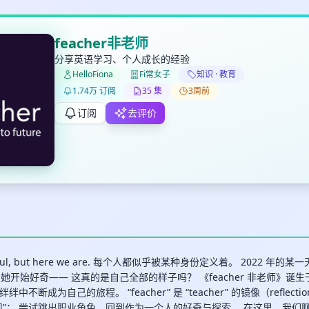
feacher非老师
分享英语学习、个人成长的经验
HelloFiona
Fi常女子
知识 · 教育
✕
✕
✕
打分
删除确认
1.74万 订阅
35 集
3周前
加入播单
订阅
去评价
键盘下留人
创建
取消
确认删除
最长200字
painful, but here we are. 每个人都似乎被某种身份定义着。 2022 年的
时， 她开始好奇—— 这真的是自己全部的样子吗？ 《feacher 非老师》诞
不断成为自己的旅程。 “feacher” 是 “teacher” 的镜像（reflecti
取消
确定
习”； 尝试跳出职业角色，回到作为一个人的好奇与探索。 在这里，我们