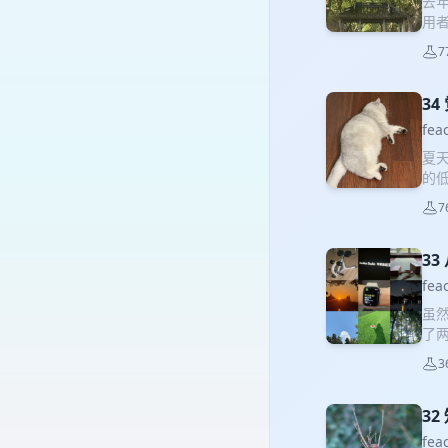
去年
用
除
7
时
上
聊
3
了这
fe
00
夏
小时
的低
“顺
也
1:
7
何从
sh
快！
公路
刻：
3
下午
撑型
生
fe
越来
虽
吧！
了
意义
就
萃咖
3
运动
体 
阄选
Lu
天打
3
使，
大学
Lak
fe