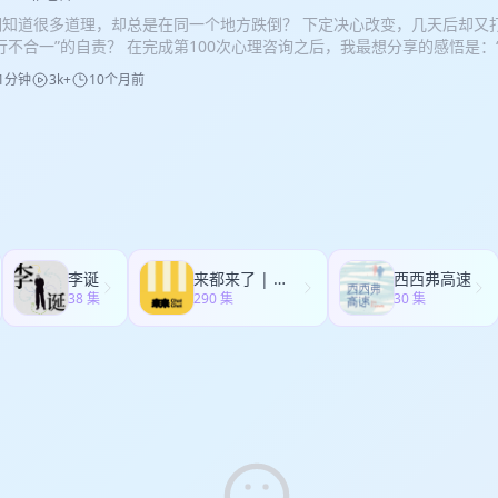
始重视身体的契机：因为长期忽视它，真的会被被"封印"住 心身是一体的
明知道很多道理，却总是在同一个地方跌倒？ 下定决心改变，几天后却又
，才有可能突破精神世界的旧有模式。（ by 李辛《精神健康讲记》） 11
行不合一”的自责？ 在完成第100次心理咨询之后，我最想分享的感悟是：
在“一次又一次去完成”的时候，反而更可持续了 14:28 运动如何让我“头
生活里的常态，我们最需要的，是对自己多一份耐心。 熟悉我的听友应该
DHD友好） 20:03 哄骗大脑：乖，咱们就跑一圈！（然后身体觉得不够，又
1分钟
3k+
10个月前
试心理咨询，中间不定期也请朋友或者自己solo分享过一些心理咨询的科普
体的阶段性需求：从平衡滋养、自由舞蹈到渴望力量 23:58 回归自己
一起跟咨询师走了两年半的时间。所以，就想趁这个特别的节点，站在一
啊 28:18 身体带给我的心理课： * 心理韧性也跟训练肌肉一样：刻意
走到现在带给我最重要的改变 —— 🎧 你会听到 00:23 intro：被问到“第1
游刃有余的 * 如何建立健康界限：不逃避，但也不逞强，只能到这了 * 
：最大的区别是什么呢？” 02:11 那些问题会换着马甲反复出现，直到你不
个small start开始撬动 35:43 Final Words：未来还希望在运动中
变”的初心走进咨询室，却还是着急想要寻求答案 * 坦白自己偷偷去找萨
目制作： 主播/制作：Fiona BGM： * Regina Spektor-Don't Leave Me (
的转折点？ * 希望问题再出现的时候，可以说：这次不一样了 08:49 
akewavebeatz - ＂magic＂ melody pop type beat * Megumi Acorda-
它根深蒂固啊 * 反复出现的核心议题就像九头怪，砍了一个头立马又有一
lombiana 📷封面图：一些动起来的时刻大乱炖
里大哭，第一反应是觉得有点羞耻和问“怎么办”？ * 咨询师说：先不着急
会儿 16:35 “不要轻易以为自己做到了，顺境时的做到可能不是真的做到”
李诞
来都来了 | 听了再走
西西弗高速
奋—— work-life从来没有这样balance过！ * 但，很快又经历了“一
38 集
290 集
30 集
:43 从寻求确定到容纳反复，开始允许自己知行不合一 29:05 Final words
的： * 一则新年祝福贴 * 关于“心理咨询过程像是松松土”的比喻 📖 书：
、领悟、行动三阶段模式》 （一本经典教材，帮助你理解咨询中改变是如何发
 * 《痊愈之后可以再次生病，自洽之后可以继续拧巴》 * 《自由职业1
更快乐了》 往期相关单集： * 心理咨询给我们带来了什么？（两个来访
理咨询避坑指南：花了五位数的来访者对谈专业心理咨询师 * 先在生命力
到渠成 * 来访者手记：求助不是弱者的表现 🎙节目制作： 主播/制作：Fiona
n （by Imany） * Lakewavebeatz - ＂magic＂ melody pop typ
见的小🐌 —— 允许自己做一个slow learner！