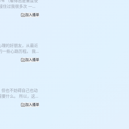
1% （看得出是重度使
接住过我很多次 ——
全感”。 但与此同
加入播单
替心理咨询”这个问题
这里吧。 （我说的是
请一起，跟她一起复盘
住了情绪崩溃的我？ *
:18:10 体验了24
心理的好朋友，从最近
00:30:05 AI的
的一些心路历程。 我
AI就能替代咨询师？ *
自我接纳”这四个字如
理的更专业、科学的
加入播单
的故事。 祝，收听愉
a：心理咨询师，播客《0号
9:00 最近的低能量时
GM： * 时间回到秋天的
析：拖延型、内耗型、硬
图：和你分享5月爬山时捕捉的
56 改变的关键不是目标
音说：辛苦了，您歇会儿
，但也不妨碍自己也动
希望” 57:35 从
需要什么。 所以，这期
洗浴中心、贵州酸汤、冷
的。 如果你也被各种
换、简化社交、主动选择媒
加入播单
听到 00:19 抓
儿 👋 聊天的朋友们
我的运动史：从习惯性三
 Fiona：贵州酸汤大
里没咋培养运动习惯 *
eam *
力就不动了 07:42
을