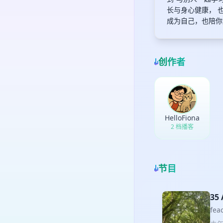
长与身心健康， 也
成为自己，也陪你
创作者
HelloFiona
2 档播客
节目
3
fe