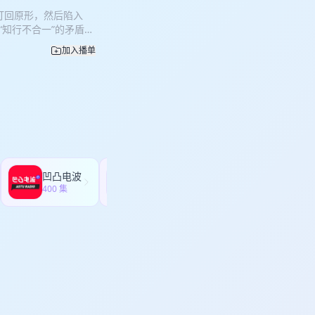
，有了身体运动带来的
打回原形，然后陷入
:49 在运动上，关注
“知行不合一”的矛盾才
脑里的100只猴子”闭麦
知道，我从几年前开始
来了几圈 22:15 倾
加入播单
和收获。 这一晃，已
身体的需求不是说专业不
个来访者的视角，聊聊
练习，常常抗阻，总会越
00次咨询 vs 第30次
关于完美主义/拖延：
再逃避 * 带着“慢慢
探索什么？让身体带路吧~
满的经历，如何成为咨访
Ne me quitte pas)
反复出现，是因为它重
ghost * Ido Shoam-
个头！ * 第一次在咨
“怎么办”，在情绪里多
 * 感受到了新体验，
凹凸电波
高效磨耳朵 | 最好的英语听力资源
夜回到解放前”的旧循环
400 集
1269 集
 & 互动邀请 💗 节目中
 * 《助人技术：探
生的） 🎧 播客节
年后重返职场，我却比
者对话心理咨询师） *
上下功夫，其他一切自
 BGM： * Slow
e beat 封面图：去年在山