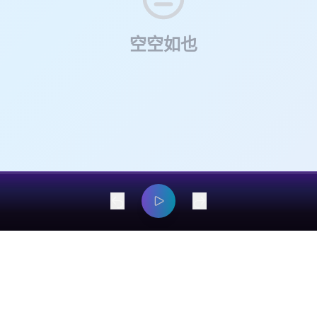
空空如也
dangyaming@outlook.com
© 2026 EarsOnMe. All rights reserved.