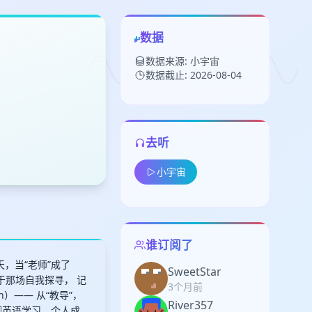
数据
数据来源: 小宇宙
数据截止: 2026-08-04
去听
留
小宇宙
下
高
见
谁订阅了
某一天，当“老师”成了
SweetStar
生于那场自我探寻， 记
3个月前
on）—— 从“教导”，
River357
聊英语学习、个人成