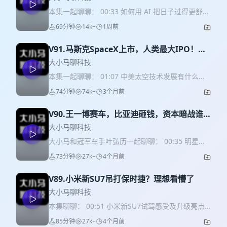
本集一起聊聊： 00:33 如何用 AI 把日子过得更舒
服？ 04:30 看书、看文史内容，正确用 AI 的办法。
69分钟
14k+
1周前
12:38 AI 真的能让人过得开心吗？ 21:30 不幸福感
的根源：攀比嫉妒 25:19 抛开上班干活，用 AI 玩过
V91.马斯克SpaceX上市，人类最大IPO！中
哪些有意思的事？ 30:28 日常身体不舒服怎么靠 AI
美太空暗战，谁是真正赢家？
帮忙，AI 看病真的比不少医生靠谱吗？ 41:00 库克
大小马聊科技
担心 AI 把人变得冷冰冰像机器，对小孩子有啥坏
本集一起聊聊： 01:07 中美太空技术发展有什么差
处，该怎么规避？ 53:26 AI 干坏事该怎么处理？
异？谁更厉害 13:12 马斯克又整活：联合SpaceX做
74分钟
74k+
3个月前
55:49怎么利用 AI，让自己少烦恼、多开心？ 本集
AI？ 23:08 中美民营航天企业有什么不同？ 26:05
嘉宾：李自然，前进四和 Effie创始人，“李自然说”
SpaceX在北美什么水平？ 29:03 Rocket Lab与
AI科技博主。 感谢Eight Sleep品牌对本集大小马的
V90.王一博赛车，比亚迪砸钱，资本暗战谁
SpaceX商业模式有什么不同？ 40:56 马斯克的太空
大力支持。 硅谷睡眠科技品牌Eight Sleep受马斯
是赢家？
算力构想又是“画大饼”嘛？ 44:36 新时代下的中美航
大小马聊科技
克、F1车手、睡眠学者一致认可。产品搭载AI动态
天竞争会是什么格局？ 48:25 普通人如何参与太空
大小马和冠军车手叶弘历一起聊聊： 00:35 明星跑
温控与无感睡眠监测，分区控温适配夫妻，海量临
项目？ 52:54 马斯克也缺钱？ 01:04:23 太空视角下
赛车背后的故事 07:42 今年上海F1为什么爆火？
床数据证实可提升深度睡眠、改善潮热打鼾，是专
73分钟
27k+
4个月前
人类文明很渺小 01:09:36 做自媒体对自己人生有什
15:44 顶级赛车手为啥都比较帅？ 21:36 赛车手有
业级睡眠恢复设备；无需更换床垫，智能温控床套
么改变？ 本集嘉宾：海伦子Hellen。 * 视频版在b
什么共同特质？ 26:07 儿童赛车运动需要哪些家庭
套上即可使用，非常方便，推荐有睡眠问题的朋友
站∶大小马聊科技 * 本集逐字稿和推荐资料在知识
V89.小米新SU7吊打保时捷？理想看懵了
支持？ 29:09 中国、欧洲、日本赛车风格有什么不
可以关注。 Eight Sleep专门为大小马聊科技听众提
星球：小丹尼 * 大小马聊科技群微信号：
同？ 35:22 赛车手如何看待中国新能源车企进军赛
大小马聊科技
供1000元专属优惠券： 京东优惠券领取链接>>> 天
dannydata1 主讲人：小丹尼+电动Emma+大卫 小
车行业？ 43:18 赛车手生活中开啥车？ 53:29 自动
猫优惠券领取链接>>> 使用上述链接或天猫/京
本集聊聊： 00:51 小米新SU7试驾感受及升级亮点
丹尼：全网500万粉丝、哈佛大学邀请演讲，央视官
驾驶对赛车行业有什么影响？ 59:33 赛车比赛普通
东/Eight Sleep小程序商城，联系客服回复【大小马
10:08 小米新SU7有什么女性友好设计？ 15:11 小米
方合作，懂车帝独家片场签约创作者；新浪微博年
85分钟
27k+
4个月前
人观赛指南 01:05:09 赛车手怎么看小米SU7
聊科技】，可领取专属优惠。 *本产品非医疗器械，
与理想设计风格差异及相互靠近趋势 19:44 亲身接