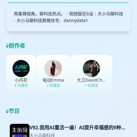
用毒辣视角，聊科技热点。 - 视频版在b站∶大小马聊科技
- 大小马聊科技群微信号：dannydata1
创作者
小丹尼
电动Emma
大卫DavidChang
3 档播客
2 档播客
1 档播客
节目
V92.我用AI重活一遍！AI提升幸福感的9种姿
势？
大小马聊科技