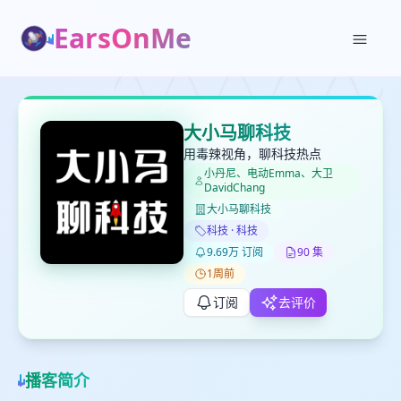
EarsOnMe
✕
✕
✕
打分
删除确认
加入播单
大小马聊科技
键盘下留人
用毒辣视角，聊科技热点
小丹尼、电动Emma、大卫
DavidChang
创建
留
取消
确认删除
大小马聊科技
下
科技 · 科技
高
9.69万 订阅
90 集
见
1周前
订阅
去评价
最长200字
播客简介
取消
确定