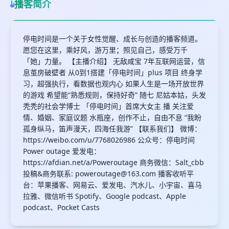
播客简介
停电时间是一个关于女性觉醒、成长与创造的播客频道。
愿您在这里，乘好风，游万里；照见自己，感受万千
「她」力量。 【主播介绍】 无敌咸宝 7年互联网运营，信
息茧房破壁者 从0到1搭建「停电时间」plus 项目 终身学
习，超强执行，看数据也观内心 如果人生是一场开放世界
的游戏 希望能“熟悉规则，保持好奇” 随七 尼姑本姑，头发
秃秃的社会学博士 「停电时间」首席大女主 播 关注爱
情、婚姻、家庭议题 水瓶座，创作不止，自由不息 “我盼
孤身纵马，笛声漫天，四海任我游” 【联系我们】 微博：
https://weibo.com/u/7768026986 公众号：停电时间
Power outage 爱发电：
https://afdian.net/a/Poweroutage 商务微信：Salt_cbb
投稿&商务联系:
poweroutage@163.com
播客收听平
台：苹果播客、网易云、爱发电、汽水儿、小宇宙、喜马
拉雅、微信听书 Spotify、Google podcast、Apple
podcast、Pocket Casts