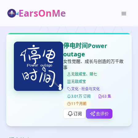
EarsOnMe
✕
✕
✕
打分
删除确认
停电时间Power
加入播单
outage
键盘下留人
女性觉醒、成长与创造的万千故
事
创建
无敌咸宝、随七
留
取消
确认删除
无敌咸宝
下
高
文化 · 社会与文化
见
3.01万 订阅
63 集
11个月前
订阅
去评价
最长200字
取消
确定