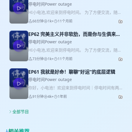
者聊聊流量、销售与商业闭环
较感触，“东亚小孩的一生，好像一直都在不停上
停电时间Power outage
岸……” 可是，从来没人告诉我们岸在哪里？我们终
HI小电池,欢迎来到停电时间。 为了方便交流，随七
极的追求、要抵达的是哪里？“自由职业者”咸宝和创
&咸宝有两个群，添加咸宝微信：Salt_Cbb获取入群
66分钟
1k+
11个月前
业6年靠自媒体起家年入百万的书豪，今天要聊到职
方式。 🎙️听友交流群｜🎁好物分享群 如果你也想
场很常见的一个问题： “当你发现自己在职场里总是
加入一个温暖有支持，充满高能量的社群，欢迎成
走不远，那是不是意味着——你并不适合打工？” 这
EP62 完美主义并非软肋，而是你与生俱来的
为我们的一员，期待与你链接～ 00后创业者吸金能
次对话里，我们重新定义了“工作”：不仅朝九晚六，
天赋
力恐怖如斯。 君子是00后的创业者，从普通家庭大
停电时间Power outage
收入稳定的上班才是“工作”；任何用才华创造的价
专出身，靠精准识别自己的个人优势，积累7年自媒
HI小电池,欢迎来到停电时间。 为了方便交流，随七
值，能兑现一份收入的都可以是“工作”。 基于此那
体经验，确定写作能力作为其深耕的领域。在十有
&咸宝有两个群，添加咸宝微信：Salt_Cbb获取入群
么职场对部分人而言，是否是一个束缚住人产生更
73分钟
1k+
11个月前
九败的创业路上，顺利完成从流量-销售-交付的闭
方式。 🎙️听友交流群｜🎁好物分享群 如果你也想
多价值的地方？ 本期节目我们一起聊聊生意的本
环，年收入超7位数。 在跟他交流的过程中我发现：
加入一个温暖有支持，充满高能量的社群，欢迎成
质，详细拆解现在依然正在红利期的副业项目——
创业者的追求跟社会评价很不一样。 君子是在玩一
EP61 我就是好命！聊聊“好运”的底层逻辑
为我们的一员，期待与你链接～ 每次写文章，都会
小红书电商。为什么小红书电商更适合素人，以及
种打包自己，通过长期积累在未来不断堆肥的无限
反复读好多遍，一会儿觉得这个句子顺序不太对，
停电时间Power outage
它还能火多久？ 希望你收听愉快🍃 时间索引>>
游戏。所以拆解并学习他的成功路径，代入小电池
一会儿又纠结某个标点是不是更合适，不修改到自
04:11跟职场水土不服的那些年——职场不匹配的根
你好，小电池！欢迎来到停电时间｜停电时间有两
们的视角，会从君子一无所有的时候，如何识别发
己看着顺眼，根本发不出去。 身边经常有人跟我说
源 06:34有没有一份工作，让你觉得“我真的尽力
个群 ➡️添加「咸宝」微信（Salt_Cbb），获取入群
掘自己的个人优势，打造自己的核心竞争力；并在
91分钟
4k+
1年前
“完成比完美重要”“不可能写出百分之百满意的东
了”，但依然不行？ 15:16很多人以为创业是一种野
方式（备注听友/副业/好物） 👭听友&成长群： 一
完成认知+技能的提升后，又是怎么找到真正的需
西”，我知道这话没错，但有些时候……我也说不上
心，其实更多时候是一种被逼的选择 23:32小红书电
个高能量女性成长社群，同频姐妹们主动分享/讨
求，产品化自己，进一步放大规模。 君子说：“我的
来，就是过不了自己那关。可能在别人眼里会显得
商：新路的逻辑 51:15重新理解“金钱与自由” ✨小
论，一起成长！ 👭好物&副业分享群： 1️⃣停电时间
全部节目
路径每个普通人都可以参考”，一期毫无保留的干货
有点较真，但是我自己知道，我只是想把它做好而
电池专享福利-3天小红书电商体验课🔋 这次书豪也
精选好物分享（如美食+大牌护肤+养生小物等），
分享，希望对小电池们有所帮助❤️ 时间索引>> 从0-
已。 翻看社媒，动辄完美主义是意志不坚定，认知
不是空手来的，特别为停电时间小电池送出—— 凝
主打团购。价格比其他渠道低！平时姐妹们也一起
1，如何识别自己的核心竞争力 一无所有的时候，先
低下，是心智薄弱？真的是这样吗？我们邀请到第
结了他3年小红书电商创业经历的《年入50w小红书
聊护肤&美食&养生 2️⃣停电时间自媒体&副业经验分
盘个人的核心资源 05:50 挑选副业的原则07:42 一
相关推荐