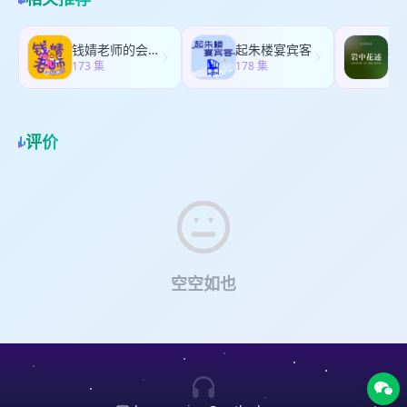
二人生是本书的主播/人生教练Tiffany来跟我们一起
电商秘笈》以及100个由他亲自带教免费的3天直播
享，包括如何从0-1度过冷启动，怎么勇敢行动，资
篇投稿文有哪些结构10:56 IP号如何包装自己17:18
聊聊完美主义。 聚焦 “完美主义” 这一可调节的倾
体验课，手把手教大家0成本开小红书店铺，先到先
料无偿分享！ 如果你也想加入一个温暖有支持，充
什么技能在职场拥有议价权21:59 从1-100，一人公
向，借助测试将完美主义细分为五种特质，不去探
得！ 扫码添加书豪：YJJY1024 or 添加咸宝，备注：
满高能量的社群，欢迎成为我们的一员，期待与你
司完成商业闭环 离开职场后的自媒体探索32:17 商
钱婧老师的会客厅
起朱楼宴宾客
岩
讨如何彻底摆脱它，而是厘清“完美主义”何时是一种
停电时间（注意：不备注不计入名额哦！） 相关单
链接～ 都说时也运也，命运真的是注定的吗？ 有时
173 集
业链路的不同环节，职场人哪些技能有用38:32 职场
178 集
84
优势，何时又成为负担。在什么情境下值得发挥那
集>> EP63 如何顺应天性赚到100万？和00后创业者
我们羡慕别人的“好命”，却不曾细想，好命究竟意味
学不到的技能如何补足41:50 背靠资源可持续发展的
种“做到最好”的执念，又有哪些时刻，我们需要学会
聊聊流量、销售与商业闭环 EP27 怎么让钱从四面八
着什么？ 本期邀请的嘉宾橙子，是位精力充沛、生
文学写作营46:17 在市场动荡中，如何抓紧稳定性
松手，避免内耗。 我们始终认为，完美主义并非性
方来？和职场博主聊聊赚钱野路子 EP10 怎么让赚钱
活丰盈到让人叹服的高能量女孩。她主业做法律科
64:39 ✨小电池专享福利 在我极力争取下，君子为
格缺陷，而是一种使用方式。希望听到这期节目的
成为必然？聊聊消费观、副业和吸金体质 🎙主播ID:
技，副业自媒体，经营着三档播客（二十六岁未成
评价
停电时间的小电池送出——凝结了他7年自媒体心法
小电池们能擅用自己的完美主义倾向，让人生更轻
无敌咸宝（小红书：无敌咸宝）、随七（小红书：
年、谈钱说爱deep talk）和微博，有自己的知识付
的6w字干货资料《从0-50w，全媒体大纲》以及
松～ 时间索引>> 什么是完美主义？当我是 vs 当别
随七） 团购小店：停电时间买手店 微博：停电时间
费和私域带货项目；27 岁已完成在北京结婚、买
100个由他亲自带教免费的5天直播训练营名额，先
人是 * 03:37 你觉得自己是个完美主义者吗？ *
Power outage 小红书：停电时间Power outage 公
房、生二胎的人生进度，生活和工作平衡到极致，
到先得！ 扫码添加君子or添加咸宝，备注：停电时
09:43 当“完美”出现在关系中，我们的真实感受是什
众号：停电时间Power outage 商务&投稿邮箱:
同时还给热爱留有空间，坚持跳舞，是一名有8年舞
间（注意：不备注不计入名额哦！） 🔋5天体验营
么？什么“高标准行为”是你欣赏的？ 完美主义带来
poweroutage@163.com
商务联系微信：
龄的舞蹈老师。 围绕“好命女孩”话题，我们从性格
即能对接字节、中国银行头部供稿资源 相关单集>>
了什么：礼物 vs 枷锁 * 29:55 有没有哪件事，你现
Salt_cbb(请备注品牌及来意） 播客收听平台：苹果
与命运的关联，聊聊好命的特征。 才发现那些看似
EP46 钱越花越有？和搞钱学姐陈雪聊聊如何聪明地
在回头看，会感谢自己当时坚持了“高标准”？ 我们
播客、网易云、爱发电、汽水儿、小宇宙、喜马拉
“顺遂”的人生背后，藏着命好的特征—— 橙子用自
花钱躺赢！ EP27 怎么让钱从四面八方来？和职场博
如何与“完美”共处？ * 40:55 有没有什么事，是你以
雅、微信听书 Spotify、Google podcast、Apple
己的经历诠释了什么是“有主见就有好运”，如何从标
空空如也
主聊聊赚钱野路子 EP10 怎么让赚钱成为必然？聊聊
前要“做到100”，现在愿意“做70分”了？ 🔋停电时间
podcast、Pocket Casts 如果喜欢本期播客，欢迎
签和外界预设中走出来，建立底层自信，突破旧认
消费观、副业和吸金体质 🎙主播ID:无敌咸宝（小红
福利来了🔋 嘉宾Tiffany给小电池们带来了倾听本质
点击下方「赞赏」按钮，投喂电量🔋，功德无量🙏
知触摸方法论，主动争取想要的人生。 她的故事里
书：无敌咸宝）、随七（小红书：随七） 团购小
人生教练的免费体验课， 无论是想体验人生教练的
没有玄学和鸡汤，只有在每个选择节点，找到清醒
店：停电时间买手店 微博：停电时间Power outage
陪伴，抑或开启人生第二曲线，欢迎感兴趣的小电
的自己，并愿意坚定地走下去。希望听到节目的每
小红书：停电时间Power outage 公众号：停电时间
池们前来了解，试听课程👇 相关单集>> EP40 女本
位小电池今日充能满满🔋 时间索引>> 01:04 什么是
Power outage 商务&投稿邮箱:
位的世界有多爽？分享那些女力全开的「她」故事
“命” 与 “运”？ * 认识 “命”：自我认知的反差 08:52
poweroutage@163.com
商务联系微信：
EP36 听说30岁以后的人生很爽，但没想到这么爽！