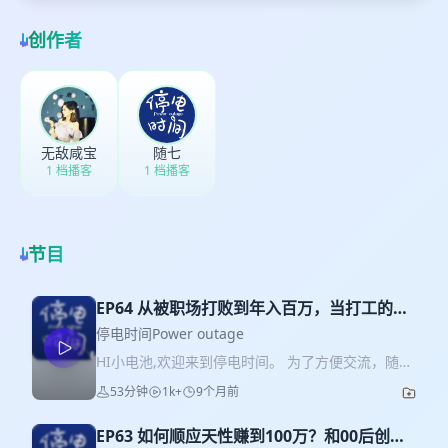
创作者
无敌咸宝
随七
1 档播客
1 档播客
节目
EP64 从被职场打败到年入百万，当打工的路
走不通，我们还有多少种活法？
停电时间Power outage
HI小电池,欢迎来到停电时间。 为了方便交流，随七
&咸宝有两个群，添加咸宝微信：Salt_Cbb获取入群
53分钟
1k+
9个月前
方式。 🎙️听友交流群｜🎁好物分享群 如果你也想
加入一个温暖有支持，充满高能量的社群，欢迎成
EP63 如何顺应天性赚到100万？和00后创业
为我们的一员，期待与你链接～ 最近听到一句话比