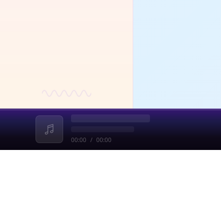
投
即刻
目
都
客
乘
00:00
/
00:00
收起