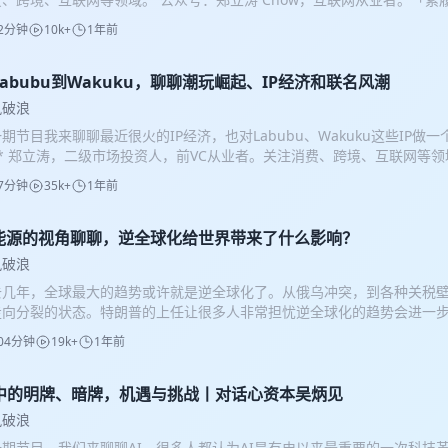
 3:03 小众圈层的消费习惯迁移到拼多多 8:25 如何正视商家对拼多多的诟病
2分钟
10k+
1年前
多 16:30 品牌入驻拼多多 20:19 品牌入驻Temu 23:57 推荐体验 29:40
42:04 讲讲近期事件和边际变化 54:04 总结 资本市场对拼多多的偏见 59:5
风破浪是一档关于商业、投资与成长的播客节目。 每期节目会分析有趣的
Labubu到Wakuku，聊聊潮玩崛起、IP经济和联名风潮
域的经典书籍和案例，并邀请行业从业者和投资人们做客节目，向高手学
风破浪
、行业洞察，带大家从投资视角更深入地理解商业和金融。 希望这档节目
期节目我来聊聊最近很火的IP经济，也对Labubu、Wakuku这些IP做一
发，消除信息差，成为更好的人，同时收获更好的投资理财收益。 在风云
** 郑立涛，二级市场投资人，前VC从业者。关注消费、跨境、互联网等领
！
妙，经营毛绒玩具工厂和Ip授权业务。 时间线： 00:02:10 妙妙介绍一
7分钟
35k+
1年前
 00:07:01 我们这期节目所定义的IP是什么 00:10:23 聊聊体感：IP
背后的原因 00:16:16 聊聊“联名经济” 00:21:18 聊聊Labubu为什
的出圈 00:30:50 怎么理解“没有背景故事”的IP的爆火——“内容”其实是很多元
能源的视角聊聊，逆全球化给世界带来了什么影响？
蛋的玩法，以及二手市场 00:38:15 不是所有IP都适合搪胶，Wakuk
风破浪
IP 00:43:05 IP火不火是不是概率事件？ 00:46:34 IP运营对于IP持续火非
去几年，全球最大的趋势或许就是逆全球化了。从俄乌冲突，到各种关税
都有适合自己的IP 00:56:38 为什么三丽鸥能火50年？IP如何穿越周期 01
走向分裂的状态。特朗普的上任让很多人非常担忧逆全球化的趋势会进一
很好的曝光IP的方式 01:06:09 Wakuku的运营能力实际上是比较优秀的 01
界带来什么样的影响，特朗普自身又面临着什么样的阻力，能否顺利地把
很好的IP运作案例 01:10:05 一些公司看上去是IP公司其实可能更像是玩具公司
04分钟
19k+
1年前
呢？ 这一期聊的是很多朋友可能不太熟悉的【能源】，我邀请了两位看大
断一个IP的大众化潜力 01:14:45 IP不火了怎么办？ 01:18:31 年初时
票的同学一起来讨论。不得不说，能源的视角对我更丰满地认知这个世界
是个机会？ **节目介绍** 乘风破浪是一档关于商业、投资与成长的播
大家同样的启发。 这期节目，我们也聊了一些公司，例如中远海能、中海
I中的明牌、暗牌，机遇与挑战丨对话心资本吴炳见
有趣的行业和公司，或者投资领域的经典书籍和案例，并邀请行业从业者
可以关注一下，但一定注意，只是提供一个分析视角，不代表任何实质性投
高手学习，聊聊各种商业案例、行业洞察，带大家从投资视角更深入地理解
风破浪
:20 俄乌战争对欧洲能源的影响 08:50 全球的能源物流重置以及对中远海能的
节目能给到大家一些陪伴和启发，消除信息差，成为更好的人，同时收获
一期节目，我们来聊聊AI。很多人都认为AI是有史以来最重要的一次科技