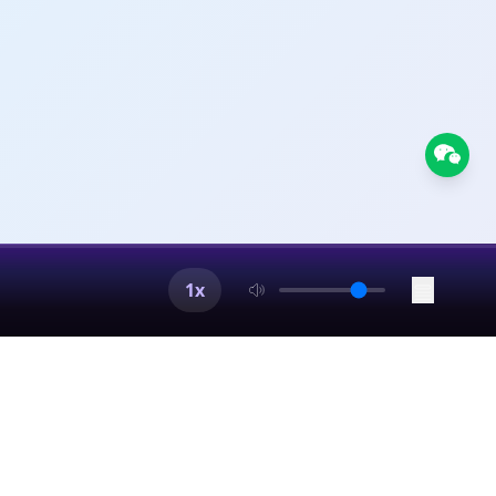
跨境、互联网等领域。
商业和个人成长的播客节
秀的人取经。每期节目
邀请一些资深投资人做
，在风云变幻的时代里
1x