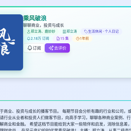
乘风破浪
聊聊商业，投资与成长
郑立涛、鹿妙妙
郑立涛
生活休闲 · 个人日记
✕
✕
✕
打分
删除确认
2.18万 订阅
15 集
1年前
加入播单
订阅
去评价
键盘下留人
创建
取消
确认删除
最长200字
于商业、投资与成长的播客节目。 每期节目会分析有趣的行业和公司，
请行业从业者和投资人们做客节目，向高手学习，聊聊各种商业案例、行
解商业和金融。 希望这档节目能给到大家一些陪伴和启发，消除信息差
取消
确定
理财收益。 在风云变幻的时代里乘风破浪！ 主播：郑立涛，从事二级市