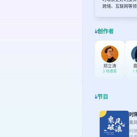
跨境、互联网等领
创作者
郑立涛
3 档播客
1
节目
时
乘
时隔
消费