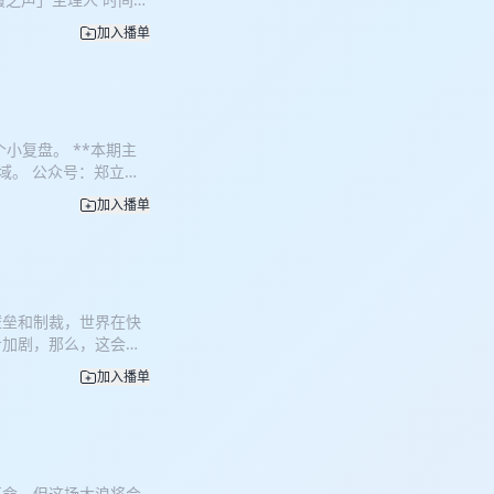
 10:28 经销商入驻
加入播单
 策略分层 33:20 供给变
1 花絮 **节目介绍**
行业和公司，或者投资
习，聊聊各种商业案
能给到大家一些陪伴和
个小复盘。 **本期主
变幻的时代里乘风破
域。 公众号：郑立涛
下自己以及和IP相关的
加入播单
经济这两年明显好起来了，
么这么火，以及搪胶毛绒这个
的 00:35:23 盲盒
u其实是个比较适合搪胶毛
常重要 00:53:08 每个
壁垒和制裁，世界在快
:03:13 与商业地产合
步加剧，那么，这会给
:08:01 蜜雪冰城是
关税按照他的预期加上
 01:13:22 怎么
加入播单
宗商品出身，后续转看
怎么判断Wakuku和量子
有不少的帮助，希望能
客节目。 每期节目会分
油等等，感兴趣的同学
和投资人们做客节目，
资建议~ 时间线：
商业和金融。 希望这
影响 32:44 能源大
更好的投资理财收益。
革命，但这场大浪将会