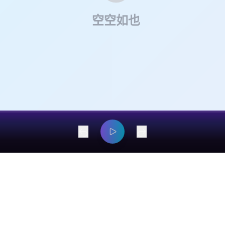
资，曾经是一级市场投资人，曾任职于经纬创投和钟鼎资本。关注消费、
：郑立涛 公众号：郑立涛 **节目介绍** 乘风破浪是一档关于投资、
空空如也
。 提升投资能力，需要大量学习经典案例、大量研究优秀公司、大量向优
会分享一些投资领域经典书籍和投资案例，或者分析一些行业和公司，并
节目，向高手们学习投资经验与心得。希望这档节目能给到大家一些启发
风破浪，成为更好的人、收获更好的投资收益。
dangyaming@outlook.com
© 2026 EarsOnMe. All rights reserved.