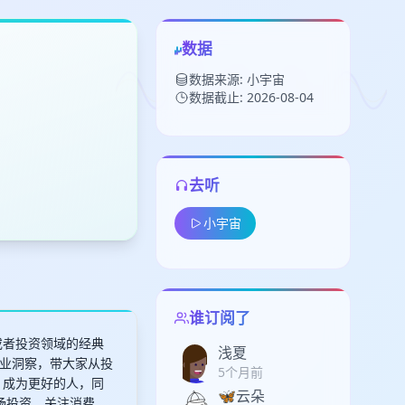
数据
数据来源: 小宇宙
数据截止: 2026-08-04
去听
留
小宇宙
下
高
见
谁订阅了
或者投资领域的经典
浅夏
业洞察，带大家从投
5个月前
，成为更好的人，同
🦋云朵
场投资，关注消费、