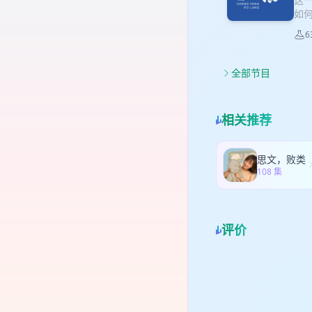
国伊
在
如
岩油
人
油 
6
二
上的
一
聊比
本
能化
全部节目
浪
二
什
等领
zh
提
相关推荐
年移
分
网
目
资人
破
思文，败类
波A
108 集
定
心？
么？
年的
评价
机会
和创
找？
下，
经的
些快