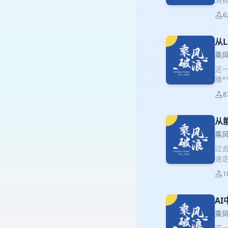
线：
6
拼多
化 
乘
从
领
乘
例
这一
启
播
浪
鹿妙
8
业务
以及
品类
从
与扭
乘
绒的
过
代际
速
作是
世
一个
1
去
去判
股
之歌
给
A
析
也
向
乘
01
档
这