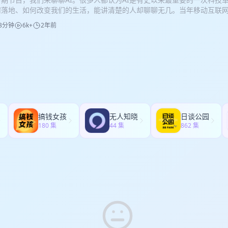
朗，自身面临的能源短缺危机，以及对世界的影响 37:57 为什么不看
风云变幻的时代里乘风破浪！
何落地、如何改变我们的生活，能讲清楚的人却聊聊无几。当年移动互联
开采的计划 50:07 对加拿大和墨西哥加关税，美国自己真的没有压力吗？ 0
们的感受是不是也是类似的呢？而AI的浪潮和移动互联网的浪潮，又有什
01:14：27 美国电力系统面临的挑战，以及制造业回流的难度 01:17：5
3分钟
6k+
2年前
级市场对很多机会和变化的理解和反应往往是略微滞后的。像AI这样前沿
动作 01:23:35 中国当下产能真的过剩吗？ 01：33：04 一些补充性的讨论 
级市场投资人的视角来感受未来的机会。因此这期节目，很荣幸邀请了很多
较看好的公司和方向（纯粹逻辑探讨，非荐股） **本期嘉宾** 斐斐，
的吴炳见老师，他是当下一级市场里最活跃投资AI的VC投资者之一，同时
部门研究总监 小艺（化名），尊重嘉宾的意见，身份不做具体介绍 **本
潮兴起时的亲历者、旁观者，通过他的视角，或许我们能够更加清晰地看到
级市场投资，曾经是一级市场投资人，曾任职于经纬创投和钟鼎资本。关
么样的机会和改变。 加听友群： 如果你对投资感兴趣，想认识更多同行者
域。 公众号：郑立涛 **节目介绍** 乘风破浪是一档关于投资、商业
englitao0101，备注姓名+乘风破浪 更快通过哦 时间线： 01:12 炳见老师
升投资能力，需要大量学习经典案例、大量研究优秀公司、大量向优秀的
动互联网浪潮发生的时候，炳见老师在做什么，当时的感受是什么样的？ 0
享一些投资领域经典书籍和投资案例，或者分析一些行业和公司，并邀请
浪潮发生时，大家投资时候最容易犯的错误有哪些？为什么这么大的浪潮
，向高手们学习投资经验与心得。希望这档节目能给到大家一些启发，在
少之又少？ 09:13 中国的大模型，经历了哪几个发展阶段？我们现在在哪个
浪，成为更好的人、收获更好的投资收益。
搞钱女孩
无人知晓
日谈公园
I浪潮开始至今，炳见老师有什么样的感受？AI和Mobile两波浪潮有什么不同
180 集
44 集
862 集
这次这波是真正的大浪，而不是前几波AI革命那样的小浪花？看到了哪些
 20:28 当下的AI浪潮相当于移动互联网时代的哪个阶段？ 21:40 去年
实际落地情况如何？ 23:28 哪些AI应用是在起量的？ 25:58 是否当
WIFI万能钥匙、墨迹天气（短期增长猛，但长期天花板很低的企业）？ 27
构建出壁垒？ 31:38 现在是不是最好的投 AI 的时代？ 33:20 移动互
业公司分别切走了多少蛋糕？ 35:21 AI中的明牌与暗牌：这一轮AI的
 37:50 国内大厂里，谁捕捉AI机会的方式最靠谱？ 41:15 AI中的好生意有哪
如何重估二级市场企业的价值？ 44:43 质疑汤姆猫、理解汤姆猫、成为
几个节点 50:58 大模型行业的终局展望？ 52:12 有什么让自己印象深刻的A
问快答 **本期嘉宾** 吴炳见 心资本 Soul Capital 合伙人 **本期主