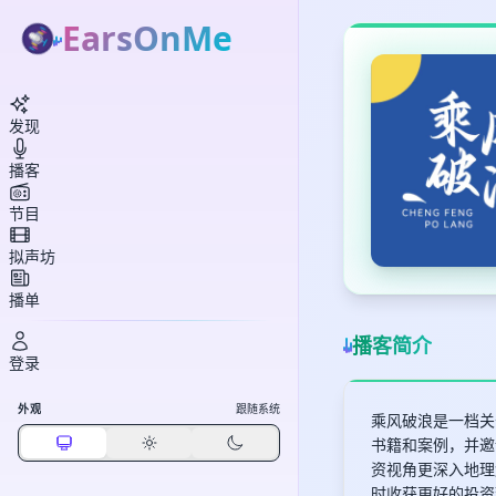
EarsOnMe
发现
播客
节目
拟声坊
播单
播客简介
登录
外观
跟随系统
乘风破浪是一档关
书籍和案例，并邀
资视角更深入地理
时收获更好的投资