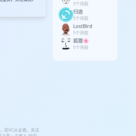
5个月前
归途
5个月前
LostBird
5个月前
狐狸🌸
5个月前
人，前VC从业者。关注
履之声」主理人 时间