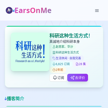
EarsOnMe
✕
✕
✕
打分
删除确认
科研这种生活方式！
加入播单
真诚地介绍科研本身
键盘下留人
赵思家、华沙
科研这种生活方式
创建
留
取消
确认删除
生活休闲 · 自我完善
下
6,825 订阅
28 集
高
2年前
见
订阅
去评价
最长200字
播客简介
取消
确定