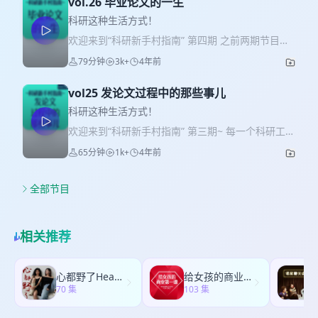
vol.26 毕业论文的一生
科研这种生活方式！
欢迎来到“科研新手村指南” 第四期 之前两期节目我
们聊了论文的写作和发表，这一期我们来聊一聊一
79分钟
3k+
4年前
类特殊的论文——毕业论文。在求学的每个阶段你
都有可能需要写毕业论文，这次我们聊一聊本科、
vol25 发论文过程中的那些事儿
硕士和博士毕业论文，特别是博士毕业论文的内容
和生命周期。 另外，我们还有两个问题： 如果有听
科研这种生活方式！
友群，你会想加入吗？ 你希望这个听友群是在微信
欢迎来到“科研新手村指南” 第三期~ 每一个科研工作
上，还是在QQ上呢？ 请在留言中分享你的想法！
者都期待自己的成果的诞生。在辛苦的实验设计、
65分钟
1k+
4年前
本期的工作人员 提案：Feitong 录制：华沙，赵思
实验进行、以及数据分析后，论文撰写。其实，写
家，Feitong 后期：赵思家 文案：赵思家 片头和片
完论文初稿并不代表大功告成。更大的个挑战在论
尾音乐：来自Gabriel Douglas （Music by
文投稿过程之中。到底选什么期刊？选谁做编辑、
全部节目
GabrielDouglas from Pixabay）
审稿人？遇到拒信怎么办？大修小修什么体验？在
这一期《科研这种生活方式》中，我们谈一谈论文
投稿的过程，你会经历到什么。 本期的工作人员 提
相关推荐
案：华沙 录制：华沙，赵思家，Feitong 后期：赵
思家 文案：华沙 片头和片尾音乐：来自Gabriel
Douglas （Music by GabrielDouglas from
心都野了Heartbeast
给女孩的商业第一课
Pixabay）
70 集
103 集
1