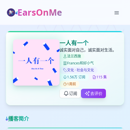
EarsOnMe
✕
✕
✕
打分
删除确认
加入播单
一人有一个
键盘下留人
诚实面对自己，诚实面对生活。
法兰西施
Frances和好小气
创建
留
取消
确认删除
文化 · 社会与文化
下
1.56万 订阅
115 集
高
1周前
见
订阅
去评价
最长200字
播客简介
取消
确定