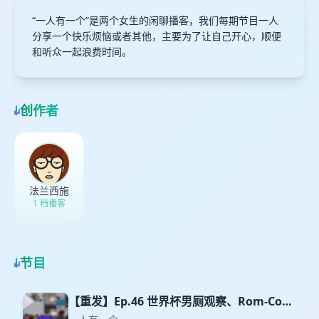
“一人有一个”是两个女生的闲聊播客，我们每期节目一人
分享一个快乐烦恼或者其他，主要为了让自己开心，顺便
和听众一起浪费时间。
创作者
法兰西施
1 档播客
节目
【重发】Ep.46 世界杯男厕观察、Rom-Com
文艺复兴、朗朗在卡内基大厅演奏XX歌曲：