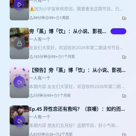
一人有一个
异想天开的七月闲聊
⚠️因为小宇宙审核原因，需要重发这期节目，已经
听过的朋友请略过。 大家7月好！本期闲聊节目，好
88分钟
99+
1周前
小气和Frances先和大家分享制作6月份的读书付费
节目的幕后花絮，然后开始分享我们最近的生活小
旁「蒸」博「饮」：从小说、影视到
付费
故事。恐怖片爱好者好小气再次力劝大家走进电影
食谱书，我们的美食漫游录
院享受恐怖电影的超凡想象力。Frances分享了自己
一人有一个
最近在live house和电影院认识新朋友、偶遇旧朋友
友友们大家好，欢迎收听2026年第二期读书节目
的whimsical moments。好小气独家分享现场观看
《旁「蒸」博「饮」：从小说、影视到食谱书，我
165分钟
99+
1个月前
2026年FIFA世界杯的经历，本期封面图是她在现场
们的美食漫游录》 ！封面图是好小气家的
拍摄的男厕排队盛况。Frances开辟「异性恋情报速
homemade猪肚鸡火锅。 本期节目的主题是饮食。
递」单元，聊了聊最近新出的两部非常好看的浪漫
【预告】旁「蒸」博「饮」：从小说、影视到
这可谓Frances过去大半年来疯狂做饭、疯狂钻研做
爱情喜剧电影《真爱留声》《寻找艾米丽》。好小
食谱书，我们的美食漫游录
饭的阶段性成果。我们首先聊了聊各自的饮食偏
一人有一个
气谈论自己的「海王读书法」。Frances继续客串音
好，我们是吃货吗？我们为吃做过最疯狂的事情是
本期内容 友友们大家好，欢迎收听2026年第二期读
乐节目主持人，先播报了本月音乐圈的三桩八卦，
什么？我们百吃不腻的食物是什么？还有极限二选
书节目 《旁「蒸」博「饮」：从小说、影视到食谱
分别和Taylor Swift、Taylor Swift的前男友以及
5分钟
99+
1个月前
一：厨房和书房，留下哪个；书架和冰箱，选择哪
书，我们的美食漫游录》 的预告 本期节目的主题是
Taylor Swift的制作人有关；最后推荐大家去听一期
个？ 第一部分我们分享了一些以饮食为主题、写得
饮食。 这可谓Frances过去大半年来疯狂做饭、疯
播客节目，朗朗和Norah Jones合奏流行音乐（你绝
相当精彩的小说，包括王安忆的《一把刀，千个
Ep.45 异性恋还有救吗？（哀嚎）：如约而至
狂钻研做饭的阶段性成果。我们首先聊了聊各自的
对猜不到他们的合作曲）。 ⭐️欢迎收听2026读书付
字》、柚木麻子《黄油》、吉本芭娜娜《厨房》和
的五月闲聊
饮食偏好，我们是吃货吗？我们为吃做过最疯狂的
一人有一个
费节目📚 * 第一期：《当文学遇上大银幕：聊聊文
杨双子《台湾漫游录》。看看作家如何借食物和烹
事情是什么？我们百吃不腻的食物是什么？还有极
学作品和它们的影视改编》 * 第二期：《旁「蒸」
本期内容 朋友们五月好！这期节目，好小气和
饪，书写移民故事和家国历史、女性欲望和情感、
限二选一：厨房和书房，留下哪个；书架和冰箱，
博「饮」：从小说、影视到食谱书，我们的美食漫
Frances先分享了4月读书节目的一些幕后花絮，然
反思殖民主义等等。 第二部分我们畅谈影视作品如
83分钟
2k+
2个月前
选择哪个？ 第一部分我们分享了一些以饮食为主