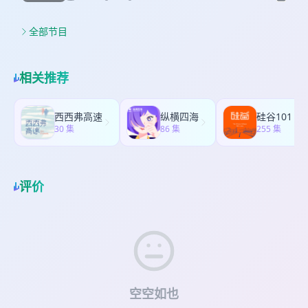
游录》 你可以在小宇宙app、爱发电和Buy Me a
后聊了聊当我们不用准备读书节目的时候干了些什
何呈现餐饮行业和做饭场景。哪些厨房里的戏，厨
题、写得相当精彩的小说，包括王安忆的《一把
Coffee上购买 ❤️爱发电链接如失效，请复制地址到
么。好小气旁观了朋友们参加的半马比赛，反思中
子Frances认为并不合理？哪些美食综艺，食客好小
刀，千个字》、柚木麻子《黄油》、吉本芭娜娜
浏览器打开：
产阶级为什么那么爱跑步；谈了谈她观看《妻子的
全部节目
气极力推荐下饭？我们还分享了一些佳作，比如伊
《厨房》和杨双子《台湾漫游录》。看看作家如何
https://afdian.com/a/oneatatime9090?tab=shop
浪漫旅行》和听娅娅Olivia Rodrigo新歌的感想；还
丹十三的电影《蒲公英》如何把中年寡妇开拉面馆
借食物和烹饪，书写移民故事和家国历史、女性欲
本期提及 * 本台万圣节特辑《Ep. 41 够癫才是好的
分享了一期在监狱里制作的播客Ear Hustle。
的故事讲得既搞笑又有生活气息？阿莫多瓦的名作
望和情感、反思殖民主义等等。 第二部分我们畅谈
恐怖电影》 * 电影《痴迷》《后室》《利未记》
Frances先聊了聊最近不小心得了角膜炎的事，科普
《回归》如何塑造了一个杀老公和开餐厅两手抓两
相关推荐
影视作品如何呈现餐饮行业和做饭场景。哪些厨房
《罪人》，电视剧《寡妇湾》 * 王诗安【AURORA
角膜炎的症状并提醒要及时就诊；然后她讲了最近
手都很硬的大女主？还有描述在灾区做饭的纪录片
里的戏，厨子Frances认为并不合理？哪些美食综
极光】Livehouse巡回演唱会 * 《真爱留声》
非常认真和投入地养龙蒿的感受；最后分享了一个
《慈膳救援》、讲在军营里做饭的电视剧《菜鸟炊
艺，食客好小气极力推荐下饭？我们还分享了一些
（Voicemail for Isabelle） * 《寻找艾米丽》
最近很喜欢的乐队Parcels，get到以前不了解的音
事兵》、展现了戴头巾吃法餐场景的电影《法式火
西西弗高速
纵横四海
硅谷101
佳作，比如伊丹十三的电影《蒲公英》如何把中年
（Finding Emily） * 《一夜限定》（One Night
乐类型（Psychedelic Electronic Music /
30 集
锅》…… 第三部分我们（其实是Frances单口）分享
86 集
255 集
寡妇开拉面馆的故事讲得既搞笑又有生活气息？阿
Only） * 综艺《姐姐当家》 * 《某种物质》（The
House）。 本期提及 * 小说《哈尔的移动城堡》，
了阅读食谱书的感受。教人做菜的免费视频一大
莫多瓦的名作《回归》如何塑造了一个杀老公和开
Substance） * 电视剧《都市女孩》（Girls） * 电
戴安娜·韦恩·琼斯（Diana Wynne Jones） * 电视
堆，为什么还有必要买纸质食谱书？写食谱书有多
餐厅两手抓两手都很硬的大女主？还有描述在灾区
视剧《真爱太用力》（Too Much） * Famesick: A
剧《恐龙》（Dinosaur）第二季 * 电影 《她的马拉
不容易？为什么我们可以像阅读文学作品一样阅读
做饭的纪录片《慈膳救援》、讲在军营里做饭的电
Memoir，作者lena dunham * Lena Dunham &
松 》（Brittany Runs a Marathon） * 综艺《妻子
评价
食谱书？从食谱书如何看出时代的变迁、家庭结构
视剧《菜鸟炊事兵》、展现了戴头巾吃法餐场景的
Luis Felber talk new Netflix series 'Too Much' |
的浪漫旅行 2026》 * 专辑 You Seem Pretty Sad
的变化？今人复刻古代的食谱会怎么样？最后还分
电影《法式火锅》…… 第三部分我们（其实是
SOUNDTRACKING * Norah Jones Is Playing
for a Girl So in Love，单曲drop dead、the
享了一家开在菜市场里的独立书店——盘菜生书
Frances单口）分享了阅读食谱书的感受。教人做菜
Along with Lang Lang (Podcast Season 2
cure，歌手Olivia Rodrigo * 电视剧《校园之外》
店。 📚2026年第一期读书付费节目《当文学遇上大
的免费视频一大堆，为什么还有必要买纸质食谱
Episode 34) ⛽请支持我们 您可以点击小宇宙节目
(Off Campus）第一季 * 电影《寂静的朋友》
银幕：聊聊文学作品和它们的影视改编》已上线 本
书？写食谱书有多不容易？为什么我们可以像阅读
页面下方的赞赏按钮，也可以在爱发电和Buy Me a
（Silent Friend） * 播客 Ear Hustle * 乐队
期提及 王安忆 《一把刀，千个字》 柚木麻子《黄
文学作品一样阅读食谱书？从食谱书如何看出时代
Coffee平台给我们小额赞助，支持更好的内容创
Parcels，录音室专辑LOVED、现场专辑Live Vol.2
油》 吉本芭娜娜《厨房》 杨双子《台湾漫游录》 庄
的变迁、家庭结构的变化？今人复刻古代的食谱会
作！ 💌欢迎给我们写信
，Parcels Tiny Desk Concert ⭐️2026读书付费节
祖宜 《其实大家都想做菜》 《中餐厅》 《尹食堂》
怎么样？ 正式节目将于六月三十日上线小宇宙，
oneatatime9090@gmail.com
关于我们 播客 微博
目《当文学遇上大银幕：聊聊文学作品和它们的影
空空如也
《熊家餐馆》 《母爱食堂》 《蒲公英》 《真情入
Buy Me A Coffee, 和爱发电平台，欢迎大家收听支
小红书 好小气 微博 不丧podcast Frances 个人博
视改编》已上线 你可以在小宇宙app、爱发电和