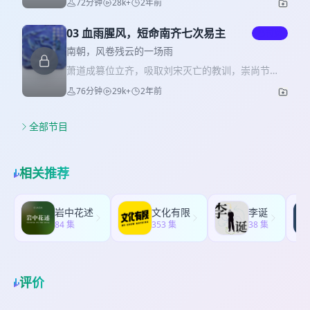
72分钟
28k+
2年前
生生饿死，又拥立太子萧纲为帝，逼其封自己为“宇
逢孝文帝去世北魏势弱，南齐朝中无人抗衡，萧衍
北朝混乱分裂的局面也终成历史。
宙大将军”。 专政不久后，侯景遭萧绎反攻、陈霸先
诛除萧宝卷、萧宝融，代齐建梁。 萧衍执政初期作
崛起、东西魏夹击，腹背受敌之时仍不忘登基自
03 血雨腥风，短命南齐七次易主
付费
为不菲，在南北交战中派军大破北魏，取得南朝所
立，国号大汉。最终侯景战败逃亡，被部下所杀，
未有之大捷。以前朝为鉴，萧衍待骨肉宽纵，平衡
南朝，风卷残云的一场雨
尸骨被百姓乃至其妻溧阳公主分食殆尽。持续近四
寒门良吏与门阀士族间的关系，勤政治贪、广纳谏
萧道成篡位立齐，吸取刘宋灭亡的教训，崇尚节
年的侯景之乱严重破坏南方的经济文化，也给门阀
言、修订梁律。于文史，萧衍亲自讲学、主持编纂
俭、骨肉和睦，推行户籍改革，史称建元新政。其
士族带来了毁灭性打击。后梁元帝萧绎投降西魏被
76分钟
29k+
2年前
《通史》，开南北史学之先河，且酷爱写诗，使得
子萧赜秉承先父遗志，勤俭执政，且与北魏交好。
杀、傀儡皇帝萧方智禅位，梁朝就此潦草收场。
诗文创作风气兴盛一时。 然而萧衍前明后昏，从兼
后经却籍之乱、追讨肖子响、太子萧长懋去世，武
顾儒释道三教以治国到沉溺佛教、四度出家，大肆
帝萧赜病逝，传位于皇太孙萧昭业。不料萧昭业挥
全部节目
建庙兴佛，这才有了杜牧名句“南朝四百八十寺，多
霍无度、纵情酒色，登基一年后被废。其弟萧昭文
少楼台烟雨中”。
被萧道成的侄子萧鸾辅佐上位，在位仅三月亦被
废。 萧鸾称帝后，在位五年间几乎屠尽南齐同宗，
相关推荐
外俭内奢。其子萧宝卷脾性亦暴虐荒淫，即位后任
宠妃掌政，滥杀宗室重臣，最终落得众叛亲离的下
场，萧衍兵临城下之时仍在饮酒作乐。萧衍掌权
岩中花述
文化有限
李诞
后，先立萧宝融为傀儡皇帝，不久后历史重演，萧
84 集
353 集
38 集
衍废萧宝融自立南梁。短短二十四年里，南齐皇位
七次易主，难逃同宗相残的结局。
评价