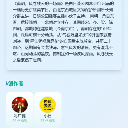
《南朝，风卷残云的一场雨》是由日谈公园2024年出品的
一档历史讲述类节目，由北京西城区文物保护所副所长刘
介群主讲，日谈公园播客主播小伙子主持。 南朝，承自东
晋，后接隋朝，与北朝对立并存。其间经宋、齐、梁、陈
四朝，都城均在建康城（今南京市）。南朝存在的169年
间，政局可谓十分动荡，从“气吞万里如虎”的开国宋武帝
刘裕，到“隔江犹唱后庭花”的亡国后主陈叔宝，共历二十
四帝。这期间有金戈铁马、意气风发的清晨，更有混乱不
堪、山河动荡的黑夜，南朝犹如一场疾风骤雨，风卷残云
之后泯然于世间。
创作者
冯广健
小日
22 档播客
23 档播客