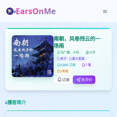
EarsOnMe
✕
✕
✕
打分
删除确认
加入播单
南朝，风卷残云的一
键盘下留人
场雨
冯广健、小日
小日
亲子 · 儿童与家庭
创建
留
取消
确认删除
6,945 订阅
7 集
下
2年前
高
见
订阅
去评价
最长200字
播客简介
取消
确定