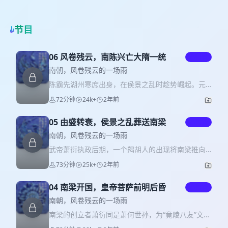
节目
06 风卷残云，南陈兴亡大隋一统
付费
南朝，风卷残云的一场雨
陈霸先湖州寒庶出身，在侯景之乱时趁势崛起。元
帝萧绎死后，王僧辩屈事北齐，立萧渊明为帝，陈
72分钟
24k+
2年前
霸先密谋杀王僧辩，废萧渊明后 拥立萧方智为帝。
平定各路叛乱后再逼萧方智禅位，陈霸先称帝，国
05 由盛转衰，侯景之乱葬送南梁
付费
号陈，三年后病逝，传位于其弟陈蒨。后陈蒨将其
子陈伯宗托孤于陈顼，陈顼因权势日增遭到疑忌，
南朝，风卷残云的一场雨
遂篡位，是为陈宣帝。 太建五年（573年），陈顼
武帝萧衍执政后期，一个羯胡人的出现将南梁推向
派大将吴明彻北伐，大败齐军，收复合肥等地。太
了危亡，他便是侯景。侯景本为东魏高欢麾下将
73分钟
25k+
2年前
建九年北周灭齐后，陈顼趁机再度派吴明彻领军北
领，高澄即位后意欲除之，侯景遂南下投梁。此时
伐，然而此战大败，吴明彻被俘身死。不久陈顼病
东魏向萧梁求和，提出以人质萧渊明交换侯景。侯
危，后主陈叔宝继位。此时正值隋朝开国，杨坚命
04 南梁开国，皇帝菩萨前明后昏
付费
景得知后一边据寿阳招兵备军，一边暗中联络萧衍
杨广、杨俊伐陈。后主不以为然，整日不闻朝政、
养子萧正德，于公元548年起兵叛乱。南梁防御松
南朝，风卷残云的一场雨
骄奢淫逸。至隋军直指南下，后主仍偏听奸佞，军
懈，侯景突袭建康，双方僵持数月，直至台城内弹
南梁的创立者萧衍同是萧何世孙，为“竟陵八友”文人
将纷纷叛降。最后，携妃嫔藏于宫中枯井的陈叔宝
尽粮绝、瘟疫横行。攻占台城后，侯景将武帝萧衍
之一，曾效力于萧鸾，因击退北魏树立了声望。恰
被擒，至此，南朝最后一朝陈覆灭，隋朝统一，南