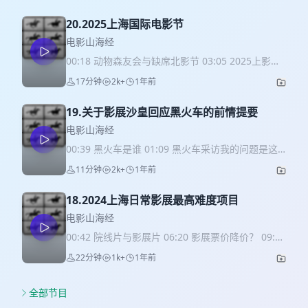
20.2025上海国际电影节
电影山海经
00:18 动物森友会与缺席北影节 03:05 2025上影节
的调整 07:06 令未来上影节举步维艰的三座大山
17分钟
2k+
1年前
11:39 上影节的竞赛单元和颁奖礼 14:32 沪语：小
红书与白蚂蚁
19.关于影展沙皇回应黑火车的前情提要
电影山海经
00:39 黑火车是谁 01:09 黑火车采访我的问题是这
样的 01:31 我的五点回答 06:22 过度开发的映后嘉
11分钟
2k+
1年前
宾 07:11 影展沙皇为何要出这么一期播客 09:19 上
海方言：四眼老王的小红书之谜
18.2024上海日常影展最高难度项目
电影山海经
00:42 院线片与影展片 06:20 影展票价降价？ 09:04
2024上海影展难度最高的一个，没有之一 20:02 上
22分钟
1k+
1年前
海方言：抽奖了
全部节目