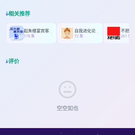
相关推荐
起朱楼宴宾客
自我进化论
不把天聊
178 集
72 集
261 集
评价
空空如也