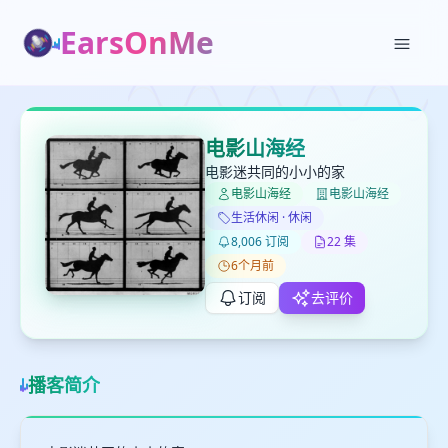
EarsOnMe
✕
✕
✕
打分
删除确认
加入播单
电影山海经
键盘下留人
电影迷共同的小小的家
电影山海经
电影山海经
创建
生活休闲 · 休闲
留
取消
确认删除
8,006 订阅
22 集
下
6个月前
高
见
订阅
去评价
最长200字
播客简介
取消
确定