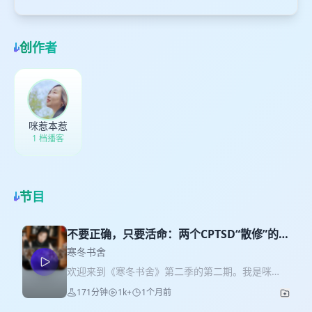
创作者
咪惹本惹
1 档播客
节目
不要正确，只要活命：两个CPTSD“散修”的荒
野求生
寒冬书舍
欢迎来到《寒冬书舍》第二季的第二期。我是咪
惹。 三个月前，出版社把一本名为《不原谅也没关
171分钟
1k+
1个月前
系》的书推给我。坦白讲，当时看到这个稍显八点