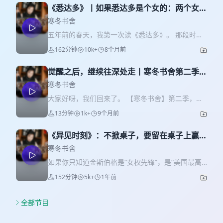
档的中文书名，我差点和它擦肩而过。直到今年春
《悉达多》丨如果悉达多是个女的：两个女的
天，在读者的推荐下无意间打开它，我才惊觉这是
聊《悉达多》
一本论文级别、厚重如字典的“疗愈圣经”。它拆解了
寒冬书舍
一个或许在中式家庭、在当代职场中极为庞大却极
五年前的春天，我第一次读《悉达多》。 那段时
少被精准诊断的群体——CPTSD（复杂性创伤后应
间，我的生活一团糟——经常在凌晨四点醒来，心
162分钟
10k+
8个月前
激障碍）。 我常常觉得，创伤就像是灵魂深处遭遇
跳得厉害，冷静不下来。 彼时我们团队一个濒临失
的一场又一场爆破。经历过长年累月的否定、忽视
败的小项目，忽然在一夜之间爆红。 我被那种强烈
或情感漠视后，我们的灵魂中央可能还勉强抗造，
觉醒之后，继续往深处走丨寒冬书舍第二季发
的命运反差抓住，开始渴望一种更高的智慧—— 一
但边缘早已在硝烟中碎成了破碗。 这一期，我非常
刊词
种能穿越得失、爱恨、悲欢与周期的智慧。 就在那
寒冬书舍
荣幸地邀请到了中文互联网上在CPTSD话题下极具
时，我遇到了《悉达多》。 上周，我和认识二十七
大家好呀，我们回来了。 【寒冬书舍】第二季，正
洞察的“散修”老病友、也是大家非常熟悉的意见领袖
年的朋友 Sky， 在机场旁的一家酒店房间里，聊了
式启程。 第一季，我们在觉醒中重建人生； 这一
——五斗。 我们相差11岁。这是一个“中登”与“青登”
13分钟
1k+
9个月前
三个小时七分钟—— 我们谈〈悉达多〉，也谈自
季，我想带你一起，往深处走—— 回到经典，回到
跨越时间差的深夜长谈。我们聊到了那些让我们在
己。 我们问： 如果悉达多是个女人，她会怎样修
内心，也回到那个更真实的自己。 这篇发刊词，是
日常生活中瞬间瘫痪的“情绪闪回”，聊到了外人羡
行？ 为什么这本男性的成圣之书，却最打动女性？
《异见时刻》：不掀桌子，要留在桌子上赢得
一次回望，也是一场预告。 有第一季的心路复盘，
慕、自己却在疯狂自我剥削的“高功能外壳”，也聊到
为什么他能穿越所有的嫉妒、割裂与身份， 而我们
辩论｜从金斯伯格聊聊女性成长的真相
也有“寒书”早期听众投票出的神秘数据； 有他们最
寒冬书舍
了如何在这个并不完美的现实世界里，四处化缘，
却仍在寻找“真我”？ 3:43：为什么迫切想唠这本
爱的播客清单，也藏着我们继续做下去的理由。 关
粗鲁又珍重地把自己重新养育一遍。 如果你也常常
如果你只知道金斯伯格是“女权先锋”，是“美国最高
书？ 本书的「5A级景区」导览：我在第二页就high
于寒冬书舍的初心、方向与野心，都在这里。 欢迎
莫名陷在情绪的泥潭里动弹不得，如果你觉得自己
法院的第二位女性大法官”，那你可能还不了解她真
了，我们扑腾了这么久到底要去哪儿，人为什么一
152分钟
5k+
1年前
你回来——有什么想对【寒冬书舍】说的，评论区
“怎么难过也不会流泪”，如果你在人际关系里习惯性
正动人的地方。 在读完《The NOTORIOUS
定要去找到自己？ Part 1：「爱」的艺术 与「性」
告诉我们。 添加vx：storyco01，备注「寒书听友
逃跑……希望这期两个小时的鲜活对谈，能成为你在
RBG（异见时刻）》之后，我才意识到，金斯伯格
的祛魅 20:29：鸠摩罗和悉达多，斩断爱情的大智
群」，获得【寒书】最新信息，更有咪惹读书思维
这个不完美世界里的一块“接地（Grounding）”的
不是T恤上对人比中指的符号，也不是谁的“榜样人
全部节目
慧，平视“性”这件事情 35:36：everything is about
导图送上。
踏板。 00:01:01 本书阅读建议，赛博确诊
设”。她是一个真实的人：会生气、会累、会因为孩
sex but sex，sex is about power Part 2：聊聊
00:12:15：核心症状：闪回 00:34:12：CPTSD 本
子功课烦恼，也会因为爱人患病而撑起一整个家；