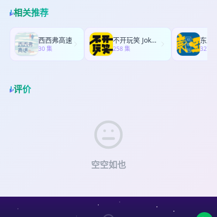
「朋友」 42:16：人为什么要有朋友这个东西呢？
质：发展任务的停滞 00:45:21：自保机制：自尊与
她用爆表的勤奋、冷静的策略和不动声色的坚持，
51:40：生命力下降的荒凉：没有人会来，没有地方
相关推荐
自信 1:02:35：毒性羞耻感与内在批判 1:31:54：再
悄悄拓宽了女性的生存空间。 她说：“我只是尽了自
可去 nobody is coming 是一种丰盛，nowhere to
养育：矫正性情感体验 1:49:38：高功能CPTSD的真
己的能力，做好了本职工作。” 本期节目咪惹制作了
go 是一种自由，反之亦然？ 1:05:20：看到他人因
相 2:17:15：原谅与哀悼 2:31:46：CPTSD能被疗愈
详细手稿，免费奉上，请➕vx：storyco01 ，进
果，心怀善意，但不干预 理解每个人有每个人的痛
西西弗高速
不开玩笑 Jokes Aside
东亚
么 我们不需要绝对的正确，我们只要在战场上活
「寒冬书舍」听友群获取。 以下是本期节目的时间
30 集
苦，这对搞钱有帮助 1:18:46：我不要道 我要我的
258 集
327 
命。 添加vx：storyco01，加入听友群，获取「寒冬
表： 05：03：女性成长道路上的第一道障碍：认识
求道之路 我要成为我 1:24:45：回不去的家 悉达多
书舍」最新福利，活动信息。
身为女性的隐性豁免权 --“女性看似是被捧在高台上
碰到儿子怎么就怂了 Part 3：如果悉达多是「女
细心呵护，但细看之下，确是被关在了伪装在高台
的」，卧槽这书怎么写？ 1:29:03：整本书会变成啥
的牢笼之中。” 11:24：女性成长和男性成长差异--
评价
样 1:35:13：女性的社会性大于生理性 如果书里解
女性比男性，多了一项准备工作 18:56：女性保持
决了社会性的问题，那将没有力气去谈论哲学性的
「传统美德」是否意味着对男权的投降？是否意味
问题 1:40:22：男性和女性的“做自己”，有什么不同
着尚未觉醒？ 27:53：身为优秀女性，到底是一种什
？ 不管你是谁，有没有含着银行卡出生，都逃不开
么样的体验？ 35:01：女性在上升道路上的一张「王
的课题是什么 Part 4：婚姻和孩子 1:56:47：这本书
牌」：抗造 45:44：女性“能不能”、“要不要”、“如
里的所有关系融合在一起，就是一段完整的婚姻 结
何”兼顾事业与家庭 -- 一个人可以同时拥有极致的优
婚十年，婚姻对我来说还是一个神秘的东西
越和极致的痛苦 57:49：成名：不要追求超越你年龄
2:02:15：我还是我，我不是他的太太 婚姻对我来说
的影响力 1:04:10：当你爬得足够高，遇见的男性就
空空如也
不像殿堂，像一个澡堂 2:10:02：婚姻是一种怎样的
能不一样了么？ 1:10:51：男人到底会不会为了女人
修行？ 我爱你，我爱我，我也爱我们 2:20:54：聊
而改变？或者，为了任何事情改变？ 1:15:46：男性
聊孩子与父母：世界上无条件的爱？ 在你的孩子没
有没有可能和女性成为朋友 1:19:31：理想的人生伴
有言语能力的状态下，你怎么知道你的孩子爱不爱
侣:最好的吸引是，好好活着 1:36:25：职场妈妈的
你 2:29:02：如果生命都不值钱，什么才是你要追求
撕裂，孩子是否会成为你的减速带 1:51:29：很多时
的？ 进听友群，请加vx：storyco01