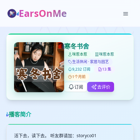
EarsOnMe
✕
✕
✕
打分
删除确认
加入播单
寒冬书舍
键盘下留人
咪惹本惹
咪惹本惹
生活休闲 · 家居与园艺
创建
9,232 订阅
13 集
留
取消
确认删除
下
1个月前
高
订阅
去评价
见
最长200字
播客简介
取消
确定
活下去，读下去。 听友群请加：storyco01