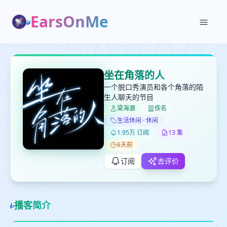
EarsOnMe
✕
✕
✕
打分
删除确认
加入播单
坐在角落的人
键盘下留人
一个脱口秀演员和各个角落的陌
生人聊天的节目
梁海源
佚名
创建
留
取消
确认删除
生活休闲 · 休闲
下
1.95万 订阅
13 集
高
6天前
见
订阅
去评价
最长200字
播客简介
取消
确定