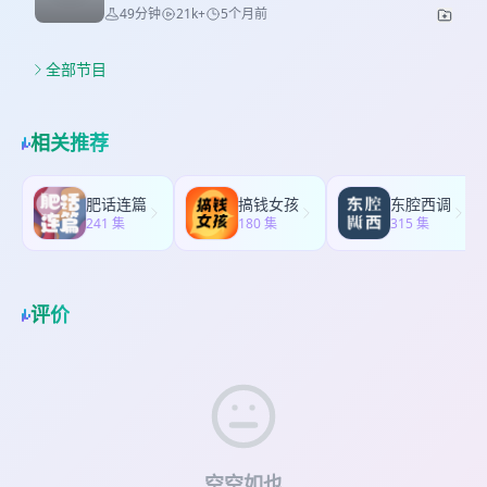
时间和我们的老朋友袁袁聊了聊关于专场的事，顺
49分钟
21k+
5个月前
系。那如果一个家庭本身就是包容、平等、充满沟
便录了一期。 没有请人帮忙做时间轴的
通的，幽默在当中又会扮演什么角色？会丧失土
shownotes，大家看着听吧。 我的新专场《天才的
壤，还是长出别的东西？ 艮艮家属于后者，艮艮妈
三个夜晚》年后的演出也要陆续开票了！ 马年会从
全部节目
妈（她本人表示无需放本名）从2020年开始带着8岁
我的家乡南宁作为出发的第一站，📍3.4南宁站将于
的儿子追脱口秀，六年间一期节目不落。在很多家
2.12中午12:00开票，📍3.7成都站将于明天18:00开
长还在担心脱口秀会把孩子“带坏”的时候，他们家已
票。 更多演出信息和开票时间可以查看下方的巡演
相关推荐
经把幽默融入了日常。 最近的一次是艮艮妈妈告诉
日历。 购票👉笑果小程序/大麦/猫眼/票星球
我的:刚和艮艮看小奇，正在认真给他解释了什么是
“中专”，他爸爸接话说“就是你以后可能读的学
肥话连篇
搞钱女孩
东腔西调
校……” 如果你好奇“热爱脱口秀的一家人相处会是什
241 集
180 集
315 集
么样”，或者想感受一种不焦虑的亲子关系，那么这
期真的不要错过。这期节目不是育儿课，但可能比
很多育儿课都更能启发人。 时间轴： 00:06:20 看脱
口秀会让孩子更爱顶嘴吗？ 00:13:08 如果孩子未来
评价
“没有自己成功”该怎么办？ 00:16:18 逆境中的一丝
幽默力量 00:23:35 在要求孩子成熟之前，家长成熟
了吗？ 00:29:50 脱口秀会把孩子“带坏”吗？
00:45:07 真的会被脱口秀冒犯到吗？ 专场近期巡演
日历
空空如也