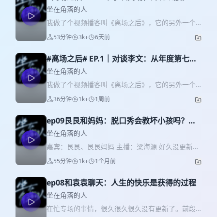
坐在角落的人
我做了个视频播客叫《离场之后》，它的另外一个
名字叫《脱口秀和Ta淘汰的朋友们》。每期会邀请
53分钟
3k+
6天前
《脱友》离场的朋友们，一期聊聊失败学。把音频
同步到此。想看视频版的可移步小red书。 本期嘉
#离场之后# EP.1｜对谈李文：从年度第七到
宾是小块。 本期我们会聊到： 是什么让块神的喜剧
首轮被快剪，算失败吗？
审美骤然崩塌？ 为什么块神不想过被低估的生活？
坐在角落的人
呼兰成为开花老板之后，给小块下了哪些KPI？ 濒临
我做了个视频播客叫《离场之后》，它的另外一个
危机的开花真的被救活了吗？ 最后的最后，我们来
名字叫《脱口秀和Ta淘汰的朋友们》。每期会邀请
36分钟
1k+
1周前
听听块神如何重新定义失败的。来听开花俱乐部名
《脱友》离场的朋友们，一期聊聊失败学。把音频
誉老板小块的「离场之后」。
同步到此。想看视频版的可移步小red书。 本期简
ep09艮艮和妈妈：脱口秀会教坏小孩吗？我
介： 常看节目的朋友应该知道，在#脱口秀和Ta的
来现身说法。
朋友们# 2 时，李文曾一路顺利地进入总决赛并获得
坐在角落的人
年度第七名，但今年遗憾收获一轮游，段子还被快
嘉宾：艮艮、艮艮妈妈 主播：梁海源 好久没更新
剪了。面对这两年成绩如此大的落差，这有点突如
了，一回来就请到了开播以来最年轻的嘉宾：13岁
55分钟
1k+
1个月前
其来的「失败」，李文接受了吗？他是如何处理情
的脱口秀观众艮艮，还有他那位同样有趣的妈妈。
绪的？欢迎点开本期寻找答案。
我对他们感兴趣是因为在自媒体私信收到留言，妈
ep08和袁袁聊天：人生的快乐是获得的过程
妈把孩子日常的笑话发给我分享，并且非常活学活
用，举一反三，感觉这是一对很有意思的母子。 脱
坐在角落的人
口秀里最常见的素材主题之一就是家庭关系，但这
在忙专场的事情，很久很久很久没有更新了。前段
方面很多好笑的段子常常是在吐槽不太好的家庭关