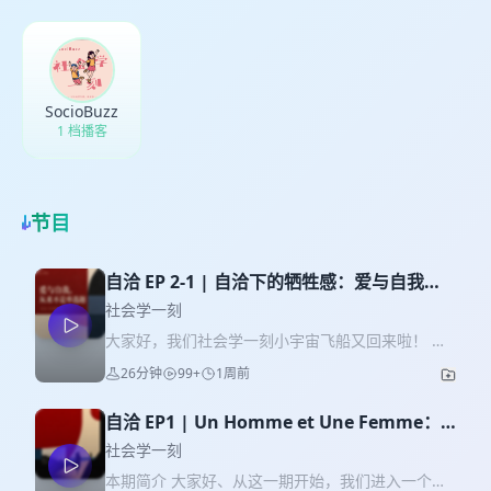
SocioBuzz
1 档播客
节目
自洽 EP 2-1 | 自洽下的牺牲感：爱与自我，
从来不是单选题
社会学一刻
大家好，我们社会学一刻小宇宙飞船又回来啦！ 接
下来是咱们本期的播客时间轴，请点击： 00:00—
26分钟
99+
1周前
07:28 自己选择的事情，就不能觉得委屈吗？ 这一
集播客，我们拆分成了三期。 在这一集，我们想要
自洽 EP1 | Un Homme et Une Femme：
去讨论那些被解释成成长、责任和现实的牺牲。 借
当过去仍然有颜色，就带着过去的色彩向前走
胖东来“侵犯人格尊严补偿奖”的新闻，聊聊为什么很
社会学一刻
多伤害只有在被正式命名之后，我们才敢承认：原
吧
本期简介 大家好、从这一期开始，我们进入一个新