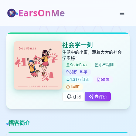
EarsOnMe
✕
✕
✕
打分
删除确认
社会学一刻
加入播单
生活中的小事，藏着大大的社会
键盘下留人
学奥秘！
SocioBuzz
小五糊糊
创建
知识 · 科学
留
取消
确认删除
1.31万 订阅
68 集
下
高
1周前
见
订阅
去评价
最长200字
播客简介
取消
确定