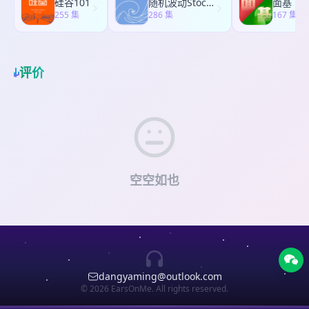
在 但这部电影反过来：安娜对丈夫的回忆是彩色
硅谷101
随机波动StochasticVolatility
面基
片，以及那个脱离你而活的自己 照片让我们第一次
识的第一人称困境！ 我们可以知道很多关于另一个
255 集
的，而她与让-路易共处的当下大多是黑白的 这说明
286 集
167 集
具体感受到、原来啊，世界上存在一个离开我们之
人的事：他的经历、他的创伤、他的难过从哪里来
在安娜的内心里，过去比现在更鲜活，记忆比现实
后仍然被观看、被解读、被保存的“我” 我们延续上
但这些知识加起来，仍然不等于“成为他” 09:23-
更有颜色、而这一切、直到结尾她跑向让-路易，当
一期、继续从罗兰·巴特《明室》中对母亲照片的追
13:39｜他者不是一道题，而是一张脸 当我们无法真
下才重新获得颜色 自洽不是过去被清除，而是现在
寻，到今天社交媒体里的自拍、点赞和转发 讨论影
正进入一个人时，很容易想把他“解释掉”：说他太敏
评价
也终于重新变得真实 16:08 - 20:24｜安娜的自洽 安
像如何让一个版本的自己脱离本人，进入无数陌生
感、太缺乏安全感、还没走出来、总是把事情想坏
娜真正的困境是什么呢？ 她害怕一旦接受新的爱，
的观看关系 13:51-20:04｜被看见，但被看错了 有
但这些解释，有时会把一个复杂的人压缩成一个方
就等于把丈夫从现在式推入过去式 旅馆里的退缩，
一种孤独不是没人看见你，而是有人一直在看你，
便处理的标签 列维纳斯提醒我们：他者不是一道
不能简单看成是一种简单的拒绝，而是一种对死者
却看见了一个错误的你 家庭、亲密关系、朋友关系
题，不是一个案例，不是一个等待被归类的症状、
的忠诚、一种无法承受的背叛感 20:25 - 24:46｜让-
和社会分类中，我们常常被父母的期待、伴侣的不
他者是一张脸，是一个永远比我们的理解更多一点
路易的自洽 让-路易的自洽与安娜不同、他的妻子自
安、朋友的旧印象，或性别、阶层、外貌、身份标
的存在 13:40-18:15｜语言是桥，可是啊、桥永远短
杀，这让他的悲伤里带着更复杂的愧疚感 但他作为
签所覆盖 我们透过黑格尔的“承认”来讨论：真正的
一点 语言让我们得以靠近彼此。我们说“我难过”“我
赛车手，早已习惯在风险无法消除的情况下行动 他
被看见，不是被归类，而是被当作一个复杂、变
害怕”“我很孤独”，于是内心有了一座通向他人的桥
空空如也
的自洽是明知道可能再次受伤，仍然出发 他不试图
化、独立的主体来接收 20:05-23:53｜一个过度可
但语言也永远有损耗：你的感受被翻译成词语，词
说服安娜，也不替她做决定，只是出现在车站，替
见，却越来越失明的时代 发现了吗？我们好像比任
语再被对方用自己的经验解码 于是，对方得到的是
她保留一个“仍然可以走过来”的空间 24:46 - 35:45
何时代都更容易被看见：头像、朋友圈、短视频、
一种真诚的理解，但不是你的原版经验 语言是一座
｜什么是自洽：从利科尔到卡缪到黑格尔 这一节我
点赞、评论，让每个人都处在持续展示之中 但大量
不完整的桥，可我们仍然一次次走上去 18:16-23:21
们从哲学角度拆解“自洽” 利科尔的“叙事认同”说明，
的可见，不等于真正的被看见 我们的老朋友、韩炳
｜临终床边：就走到这里吧、。 在死亡面前，“你进
创伤会让一个人的生命故事断裂 自洽不是回到断裂
哲《透明社会》又出来啦！ 我们讨论现代可见性的
不去”会变得格外清晰 你可以坐在床边，握住他的
之前，而是把断裂本身编进新的叙事里 卡缪的荒诞
悖论：当一切都被要求展示、解释、归类和消费，
手，说完所有想说的话，但最后那一步，不是你的
dangyaming@outlook.com
哲学提醒我们，矛盾未必能够被解决，但人仍然可
他者身上不可化约的陌异性，也正在被削弱 23:54-
在这里，我们讨论了罗兰·巴特《哀痛日记》和他寻
© 2026 EarsOnMe. All rights reserved.
以在荒诞中选择行动 黑格尔的“扬弃”则提供了最精
28:23｜当真正看见过你的人不在了 当一个真正爱过
找母亲照片的故事：如何在失去中寻找一个人，又
妙的理解：过去的爱和新的爱不是互相取消，而是