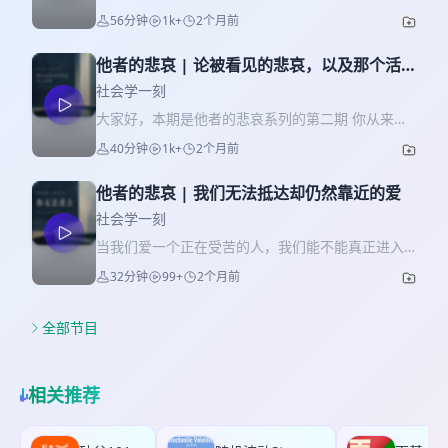
来那些被咽下去的委屈，并不是理所当然:)! 07:29—
的系列：《自洽》 这一集，我们一起从法国电影
56分钟
1k+
2个月前
26:06 当自洽成为一份不能修改的人生剧本? 我们为
《un homme et une femme》开始 海边、银幕、
什么如此需要自洽呢？ 为什么【这是我自己选的】
夜风、两个带着痛苦的过去慢慢靠近的人，让我开
会慢慢变成一句封住我们自己痛苦的话？ 那么！这
他者的悲哀 | 论被看见的悲哀，以及那个活
始思考：自洽到底是什么？ 我们常常以为，自洽意
一部分，我们会从毕业生就业、劳动者的【自
在他者眼里的你
味着想通、放下、接受、变好 但也许真正的自洽，
社会学一刻
愿】、家庭与性别分工，一直谈到亲密关系里的隐
并不是矛盾消失之后的平静，而是在矛盾仍然存在
大家好，本期是他者的悲哀系列的第二期 你从来没
性账本：主动选择并不意味着没有现实压力，愿意
的时候，依然找到一种继续生活的方式 这一集，我
有真正看见过自己的脸 无论是镜子、照片、视频，
付出也不意味着不需要被看见 爱，我们探索一生的
40分钟
1k+
2个月前
们从电影叙事、影像色彩、哀悼理论、哲学思想与
这些都让我们意识到自己永远有一部分活在他人的
课题，究竟是什么呢？ 我始终认为，爱不是完全不
当代治愈文化出发，讨论一个人如何带着过去、失
眼睛里 被看见究竟是什么呢？ 被看见不是简单的幸
计较，而是我们能够谈论这些计较，不必等到它们
去、爱、愧疚和没有解决的裂缝，仍然向新的生活
他者的悲哀 | 我们无法抵达却仍然靠近的爱
福，它也意味着暴露、误读、失控、失去，以及那
在沉默里变成怨恨:) 我们第二期播客见～
跑去 00:00 - 06:25｜开场：一个关于自洽的误解 在
些无法被完全抵达却仍然值得珍惜的靠近 00:00-
社会学一刻
海边看《un homme et une femme》时、我突然
04:04｜你从来没有真正看见过自己的脸 我们每天都
当我们爱一个正在受苦的人，我们能不能真正进入
意识到， 也许人真正困难的地方不是“重新开始”，
在使用自己的脸，却从未从他人的角度真正看见它
他的痛苦？ 我们能不能真的知道，做另一个人是什
而是如何带着那些没有完全过去的东西继续开始
32分钟
99+
2个月前
镜子里的自己是左右翻转的，照片和视频里的自己
么感觉？ 我们能不能靠爱、语言和陪伴，穿过那道
06:26 - 11:26｜电影：两个人，两种失去 安娜失去
又常常显得陌生 本节、我们一起从这个事实出发，
看不见的墙？ 00:00-04:39｜你坐在旁边，但你进不
了丈夫，让-路易失去了妻子，两个人在诺曼底寄宿
进入本期核心命题：我们永远有一部分自己，活在
去 你爱的、正在受苦，你坐在他旁边，想安慰、想
全部节目
学校门口相遇，从一次错过火车后的同行开始慢慢
他者的眼睛里、这究竟又意味着什么呢？ 04:05-
分担、想靠近，却突然意识到——你进不去 你能看
靠近 安娜的悲伤来自意外死亡与亲眼目睹，让-路易
08:15｜为什么我们需要他者的眼睛 我们对自己的认
见痛苦的影子，听见它的声音，感到它压在空气里
的伤痛则来自妻子的自杀与隐含的愧疚 两个被生活
识，并不完全来自内在感受，也来自别人对我们的
的重量，但真正发生痛苦的地方，只在他那里 这一
伤过的人，如何在沉默、迟疑与靠近中重新面对
相关推荐
描述、反应和注视 拉康的“镜像阶段”：自我如何从
集从这里开始，我们讨论爱里那道无法完全跨越的
爱？ 11:27 - 16:07｜彩色与黑白：影像本身就是自
一开始就依赖外部形象与他者视角 为什么被看见的
距离 04:40-09:22｜你无法替他活着 借托马斯·内格
洽的论文 通常电影会用黑白表现过去、彩色表现现
方式会深刻影响我们的自我感呢？ 08:16-13:50｜照
尔“做一只蝙蝠是什么感觉”的问题，我们一起进入意