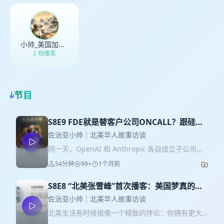
小帅_美国加拿大华人访谈
2 档播客
节目
S8E9 FDE就是替客户公司ONCALL？跟硅谷
最热AI公司一起聊前端部署｜串台仨言俩语
佐治亚小帅｜北美华人故事访谈
同一天，OpenAI 和 Anthropic 各自成立子公司，
疯狂招同一种人。本期请来硅谷 AI 推理公司
54分钟
99+
1个月前
Baseten的 FDE Harry，聊聊这个半工程师、半销
售、整个创始人的神奇角色。 嘉宾 (☆▽☆) Harry
S8E8 “北美张雪峰”首次播客：美国梦真的很
@ 仨言俩语｜硅谷打工人
贵
https://www.xiaoyuzhoufm.com/podcast/5f3aa303
佐治亚小帅｜北美华人故事访谈
本集赞助 (๑˃ᴗ˂) 本节目由 ⁠⁠fastaijobs.com⁠⁠⁠ 赞助播
北美生活有时候很像一个精致的悖论：你拥有更大
出，只收集快速成长的AI初创公司数据库！不管你
的世界，也承担更高的成本；你离某种自由更近，