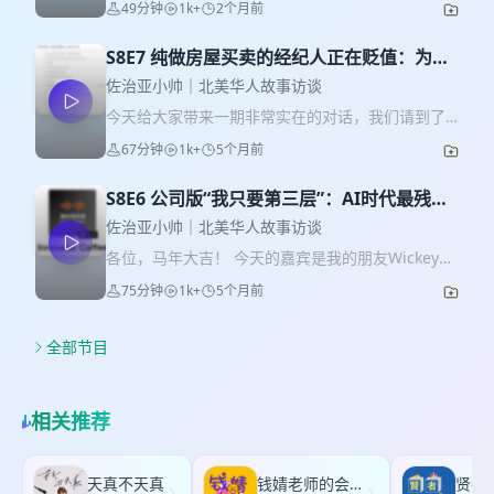
49分钟
1k+
2个月前
是跳槽还是失业上岸，都是非常高品质的公司数据
也可能被身份、工作和医疗系统困在原地。很多选
库。不断更新中。 === 本节目由⁠⁠aduplot.com⁠⁠ 赞助
择看起来是主动的，其实背后都有一堆被动条件在
播出。专注加建ADU可行性分析。 === 课代表立正
S8E7 纯做房屋买卖的经纪人正在贬值：为什
推着你走。 嘉宾 (☆▽☆) 小红书@北美张雪峰 播客
「AI Builders」课程 AI Builders 是由课代表立正
么我开始自己拿锤子｜Eric
中提到的便秘书小红书购买链接： 【小红书】电子
佐治亚小帅｜北美华人故事访谈
和鸭哥两位藤校博士主讲的Top AI 课程，已经持续
书：战胜便秘故事 😆 1lv99dwjEDz 😆
今天给大家带来一期非常实在的对话，我们请到了
迭代了两年多，迭代了 11 期，在 Maven 上评分
https://xhslink.com/m/AhJQdujOZ71 点击链接或
湾区资深地产经纪人Eric。他不仅做买卖经纪，还亲
4.9/5，累计学员2000+。课程承诺一次购买，终身
67分钟
1k+
5个月前
者复制本条信息打开【小红书app】查看 MU5397
自下场做翻新、加建和开发项目。Eric的经历非常多
更新、终身答疑、终身社区。 这门课程最大的感受
国际用户购买链接：constipationbook.vercel.app
元，做过跨境电商，拍过旅行视频，最后扎根在了
是：不再依赖零散对话和运气，而是建立了一套
本集赞助 (๑˃ᴗ˂) 本节目由 ⁠⁠fastaijobs.com⁠⁠⁠ 赞助播
S8E6 公司版“我只要第三层”：AI时代最残酷
房地产行业。他不满足于只做传统买卖经纪，主动
Builder 的方法，能主动设计 AI 在工作中的位置。
出，只收集快速成长的AI初创公司数据库！不管你
的职业悖论｜硅谷合规老兵Wickey
去学建筑和施工管理，甚至为了测试钢结构建筑，
佐治亚小帅｜北美华人故事访谈
如果你也已经开始用 AI 做事，但总觉得效果不稳
是跳槽还是失业上岸，都是非常高品质的公司数据
拿自己家的ADU项目做实验。这种态度，我觉得特
定、难以复用，这门课很可能正好对症。 在 AI
各位，马年大吉！ 今天的嘉宾是我的朋友Wickey，
库。不断更新中。 === 本节目由⁠⁠aduplot.com⁠⁠ 赞助
别值得尊敬。 嘉宾 (☆▽☆) Eric， 硅谷地产经纪&
Builders 的基础上，AI Architect 进一步把视角拉
她有十多年信息安全和审计的从业经验，从四大事
播出。专注加建ADU可行性分析。 === 课代表立正
75分钟
1k+
5个月前
开发 主要内容 (～￣(OO)￣) 11块钱时薪的第一份工
到系统层面。更适合已经开始 Build，但不想停留在
务所安永起步，后来去了Visa做合规。现在她除了
「AI Builders」课程 AI Builders 是由课代表立正
作：给学校拍视频、运营公众号 那个经纪人说这块
一次性项目阶段的人。配套的 Builder Space 平
本职工作以外，同时是一位天使投资人，专注AI和
和鸭哥两位藤校博士主讲的Top AI 课程，已经持续
地能盖14栋房子——我当场就决定入行了 疫情刚开
台，统一解决把境搭建和部署等琐碎问题，让注意
网络安全赛道。她还和搭档Tom一起做了一档英文
全部节目
迭代了两年多，迭代了 11 期，在 Maven 上评分
始我以为行业要完，结果第二年成交破千万 小红书
力可以真正放在系统结构、演化路径，以及 AI 如何
播客叫Innovator Coffee，专门聊AI应用和前沿创
4.9/5，累计学员2000+。课程承诺一次购买，终身
转化率超50%：一个”看不起小红书的老爷们”的逆袭
协作上。这套课程最终帮你建立的，是一种能长期
新趋势。 这期我们从她的职业起点聊起，包括在杨
更新、终身答疑、终身社区。 这门课程最大的感受
怎么判断客人是真想买房还是来白嫖知识的 客户裂
复利，随着模型和需求变化持续演进的 AI 架构思
百翰大学的求学经历，四大审计的真实工作状态，
是：不再依赖零散对话和运气，而是建立了一套
相关推荐
变的秘密：两三个”自来水”撑起一整年的生意 第一
维。 👉 听众专属 Bundle Coupon: 课程主
还有那些让人哭笑不得的客户案例。我们还深入讨
Builder 的方法，能主动设计 AI 在工作中的位置。
套翻新房：100万买入148万卖出，到手两三万——
页：⁠⁠⁠http://ai-builders.com/⁠⁠ Agentic⁠ AI 小课（中
论了AI对专业服务行业的冲击，以及个人信息安全
如果你也已经开始用 AI 做事，但总觉得效果不稳
但值了 为什么我说纯做买卖的经纪人越来越不值钱
文）：$149 → $99，用码 XIAOSHUAIAI。AI 主
——做安全的人到底有多偏执，你听了就知道。如
定、难以复用，这门课很可能正好对症。 在 AI
天真不天真
钱婧老师的会客厅
贤者
了 加州ADU政策全解：车库改造、附建、独立建筑