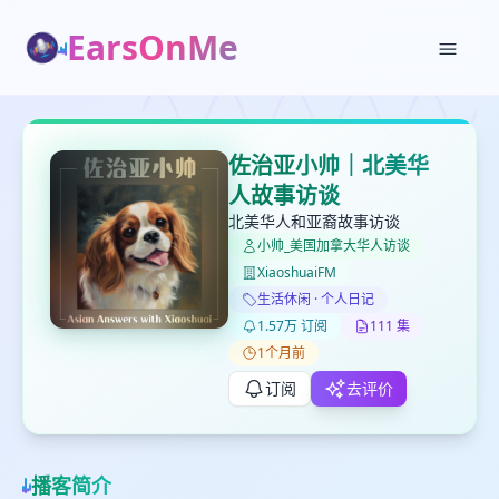
EarsOnMe
✕
✕
✕
打分
删除确认
佐治亚小帅｜北美华
加入播单
人故事访谈
键盘下留人
北美华人和亚裔故事访谈
小帅_美国加拿大华人访谈
创建
留
取消
确认删除
XiaoshuaiFM
下
生活休闲 · 个人日记
高
1.57万 订阅
111 集
见
1个月前
订阅
去评价
最长200字
播客简介
取消
确定