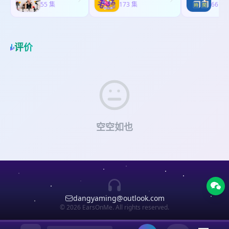
课：立减 $125，用码 XIAOSHUAI。直播课：立减
果你对信息安全、审计、或者AI投资感兴趣，这期
55 集
Builders 的基础上，AI Architect 进一步把视角拉
173 集
66 集
到底怎么选 邻居写信告状反对我建ADU，结果城市
$250，用码 XIAOSHUAI 👉 当然也可以先进入社区
一定别错过。 嘉宾 (☆▽☆) Wickey, 硅谷信息安全
到系统层面。更适合已经开始 Build，但不想停留在
说：符合规定，照建 州法和市法打架怎么办？答：
看看：go.ai-builders.com/xiaoshuai 致谢 ฅʕ•̫͡•ʔฅ
与合规专家，14年+从业经验，曾任职安永、Visa，
一次性项目阶段的人。配套的 Builder Space 平
不买，跑 为了做钢结构我推翻了整套木结构图纸，
剪辑：闪耀 音乐：Auld Lang Syne Ronny
现同时担任天使投资人，专注AI与网络安全赛道。
台，统一解决把境搭建和部署等琐碎问题，让注意
最后又改回来了 买法拍房自住：房主有80万净值却
Matthes 如果你使用苹果或者Spotify，欢迎给节目
她的AI行业访谈：Innovator Coffee 主要内容 (～￣
评价
力可以真正放在系统结构、演化路径，以及 AI 如何
没卖，因为人崩溃了就起不了床 成本黑洞实录：一
好评；如果你使用小宇宙，请疯狂评论。你的鼓励
(OO)￣) 万圣节干到凌晨三点，结婚选在阵亡将士纪
协作上。这套课程最终帮你建立的，是一种能长期
个院子多花十几万的惨痛教训 500万买英伟达还是
可以帮助更多人听到我，更可以激励我继续制作下
念日 杨百翰：华人不敢去的摩门教宝藏学校 英文太
复利，随着模型和需求变化持续演进的 AI 架构思
做三个翻新项目？早知道我躺着不好吗 本集赞助
去。 East or west, Xiaoshuai is the best. 朋友们
差怎么办？在纸上给教授画问题 考试考没教过的语
维。 👉 听众专属 Bundle Coupon: 课程主
(๑˃ᴗ˂) 如需联系移民访谈的Melissa，也可以加节目
我们评论区或者听友群（加xiaoshuaifm）再见。如
言，老师说：职场就是这样 四大的忙季闲季，闲季
页：⁠⁠⁠http://ai-builders.com/⁠⁠ Agentic⁠ AI 小课（中
微信xiaoshuaifm === 本节目由 fastaijobs.com⁠ 赞
果需要赞助节目，欢迎联系
比忙季还能卷 买了电脑要折旧——一个审计师的浪
文）：$149 → $99，用码 XIAOSHUAIAI。AI 主
助播出，只收集快速成长的AI初创公司数据库！不
xiaoshuaifm@xiaoshuaifm 「佐治亚小帅｜北美
漫 Oracle默认密码没改？这不是没拆膜那么简单 客
课：立减 $125，用码 XIAOSHUAI。直播课：立减
管你是跳槽还是失业上岸，都是非常高品质的公司
华人故事访谈」节目由「声湃 WavPub」提供内容
户不配合怎么办？自己拿管理员权限上 流程图上写
$250，用码 XIAOSHUAI 👉 当然也可以先进入社区
数据库。不断更新中。 === 本节目由aduplot.com
托管和数据服务支持。
着”本图不保证完全正确”，红灯亮了 跨部门项目三
空空如也
看看：go.ai-builders.com/xiaoshuai 致谢 ฅʕ•̫͡•ʔฅ
赞助播出。专注加建ADU可行性分析。 === 课代表
大铁律：打招呼、开好头、别告状 向上汇报翻车
剪辑：闪耀 音乐：Auld Lang Syne Ronny
立正「AI Builders」课程 AI Builders 是由课代表
记：底下人说你打小报告了 在Visa四年换了三个部
Matthes 如果你使用苹果或者Spotify，欢迎给节目
立正和鸭哥两位藤校博士主讲的Top AI 课程，已经
门，闲季主动找活的天选牛马 做安全的同事：电脑
好评；如果你使用小宇宙，请疯狂评论。你的鼓励
持续迭代了两年多，迭代了 11 期，在 Maven 上评
锁铁箱，手机带加密器 刚上电视就被人盗了
可以帮助更多人听到我，更可以激励我继续制作下
分 4.9/5，累计学员2000+。课程承诺一次购买，终
LinkedIn，还发了钓鱼帖 AI能当CFO吗？出了事谁
去。 East or west, Xiaoshuai is the best. 朋友们
身更新、终身答疑、终身社区。 这门课程最大的感
签字谁负责 职业判断像练气功：量变到质变，手一
我们评论区或者听友群（加xiaoshuaifm）再见。如
受是：不再依赖零散对话和运气，而是建立了一套
拍气就出去了 AI替代了初级工作，三年后去哪找有
dangyaming@outlook.com
果需要赞助节目，欢迎联系
Builder 的方法，能主动设计 AI 在工作中的位置。
手感的人？ 从写公众号到Best Scout：误打误撞进
© 2026 EarsOnMe. All rights reserved.
xiaoshuaifm@xiaoshuaifm 「佐治亚小帅｜北美
如果你也已经开始用 AI 做事，但总觉得效果不稳
了VC圈 YC Demo Day观察：大叙事退场，小切口登
华人故事访谈」节目由「声湃 WavPub」提供内容
定、难以复用，这门课很可能正好对症。 在 AI
台 疫情改变了一切：从人与人，到人与机器，再到