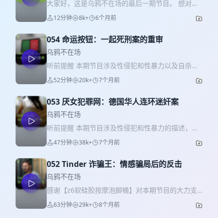
大家好，这是乌鸦不在场的最后一期节目。 想对大
家说的话都在音频里啦。和大家在声波中相遇，也
12分钟
8k+
6个月前
在声波中道别。 上一期节目让我们意识到了我们自
己想要做的内容，和大家需要的内容，有很大的偏
054 命运按钮：一起死刑案的重审
差，我们自己在看待很多问题的时候也有局限性，
并且我们也发现，当内容所产生的讨论超出我们的
乌鸦不在场
控制范围时，我们是没有能力很好的去消化和处理
听前提醒 本期节目涉及性侵犯和性暴力以及自杀情
的，也因为最近我们两人个人生活中的很多变化，
节的描述，可能会引起不适和引发创伤记忆，请谨
52分钟
20k+
7个月前
我们决定让乌鸦不在场这个节目无限期停更。 不管
慎收听。 哩哩和Gigi祝大家新年快乐，心想事成！
是上期节目还是上期节目的评论，我们都不再继续
本期节目 在这期节目中，我们会和大家讨论一个比
回复。 希望乌鸦不在场留给大家的，还是大部分都
053 厌女犯罪网：德国华人连环迷奸案
较复杂的话题：死刑。 1977年，Alexandria出生在
是愉快的回忆，和好的故事，而不是最后只剩下争
一个律师家庭，从小在法律氛围里长大的她，很小
乌鸦不在场
议和争吵，或者是因为内容产生的不愉快的情绪。
的时候就确定长大后想要当刑事律师，并且专门为
听前提醒 本期节目涉及性侵犯和性暴力的描述，可
也希望大家不要觉得我们停更节目仅仅是因为收到
死刑犯辩护。然而，一次暑期实习的经历改变了她
能会引起不适和引发创伤记忆，请谨慎收听。 本期
了负面的批评，停节目的原因大部分还是在于我们
47分钟
38k+
7个月前
的想法。在一家律师事务所工作期间，她接触到了
节目 2024年，有几起发生在德国境内的连环性侵
自己。 然后最后一个请求是大家不要给节目再继续
一起儿童性侵案件。嫌疑人不仅有猥亵儿童的前
案，在德国和中国引起了很大的关注和讨论度，而
赞赏，我们前几期节目收到的赞赏在结算后都会捐
科，还杀害了一名小男孩。这起案件迫使
052 Tinder 诈骗王：情感骗局后的反击
发生在德国的案件却并不是一个独立的事件，在调
给帮助女童的公益组织。大家的好意心领了。 最后
Alexandria 重新审视自己对死刑的立场。 随着她一
查过程中，警方记者接触到了一个更大的，仇女厌
乌鸦不在场
不管你是爱我们的，恨我们的，讨厌我们的，还是
步步深入调查案件，发现自己需要重新审视的不只
女犯罪网络。 时间轴 0:00-01:16 开场 01:16-06:30
仅仅路过的，都欢迎大家来到乌鸦不在场，Gigi和
感谢【z6软硅胶按摩泡脚桶】对本期节目的大力支
是自己的法律理想，她也开始重新认识自己的家
社交网络上的警告 06:30-18:13 张鹏案 18:13-25:29
Lili永远祝福大家。 我们下次再见。
持，点击进入专属购买链接：mo.m.tmall.com 本
庭，以及一直被忽略的童年创伤。 时间轴 0:00-
63分钟
29k+
8个月前
邹童案 25:29-32:03 邹镇豪案和马赞案 32:03-45:40
期节目 情感诈骗在当今社会中越来越普遍，而它背
02:31 开场 02:31-08:39 Alexandria的法律理想
讨论 相关图片： 张鹏（化名）用红布挡住头，右边