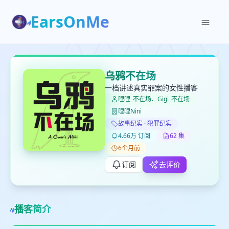
EarsOnMe
✕
✕
✕
打分
删除确认
加入播单
乌鸦不在场
键盘下留人
一档讲述真实罪案的女性播客
哩哩_不在场、Gigi_不在场
哩哩Nini
创建
留
取消
确认删除
故事纪实 · 犯罪纪实
下
4.66万 订阅
62 集
高
6个月前
见
订阅
去评价
最长200字
播客简介
取消
确定