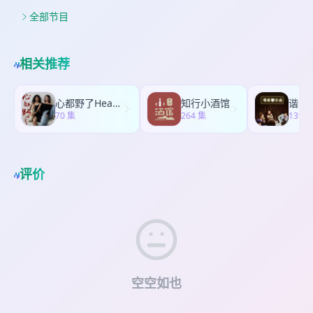
后的模式也远比我们想象的更复杂。在这一期节目
08:39-19:12 案发经过 19:12-22:56 Alexandria的
为其中一个犯罪现场（图源：Bild.de) 柏林的邹童
里，我们从《Tinder 诈骗网》的受害者塞西莉出
全部节目
创伤回忆 22:56-29:19 凶手的童年 29:19-41:53 第
（化名）出席少年法庭的听证会（图源：Bild.de)
发，聊聊她如何从一名普通受害者，变成协助私家
二次审判 41:53-51:40 讨论 51:40- 花絮 相关图片
在伦敦被判无期徒刑的邹镇豪 马赞案主犯多米尼克·
侦探、帮助其他被骗者的行动者。我们会带大家回
书籍封面：The fact of a body: A Murder and a
佩利科特（Dominique Pelicot） 相关链接 我在法
顾塞西莉与西蒙的交往过程，拆解他如何利用情感
Memoir和作者Alexandria Marzano-Lesnevich 案
相关推荐
庭面对面盯着张大鹏整整两个小时 Das
轰炸、虚构危机与跨国金融漏洞实施诈骗，也会解
发现场街道和路尽头的白色房屋，白色房屋背后是
Vergewaltiger-Netzwerk auf Telegram | STRG_F
释为什么像西蒙这样的情感骗子，最终往往难以被
树林 案发现场 凶手瑞奇·兰利被逮捕 参考资料 * 书
参考资料 * SZ： Mutmaßlicher
以诈骗罪定罪。在最后的最后，我们想和大家聊
籍 | The fact of a body: A Murder and a Memoir
心都野了Heartbeast
知行小酒馆
谐星
Serienvergewaltiger Dapeng Z.: Warum flog er
聊，普通人如何识别这样的诈骗信号，并在关系中
70 集
* 照片 | alex-marzano-lesnevich.com * 采访 |
264 集
139 
so lange nicht auf? * Hessenschau：Frauen
保护自己。 时间轴 0:00 - 04:27 福利时间 04:27 -
The fact of a body 背后的故事 * 法庭文件 |
betäubt und missbraucht:Vermieterinnen in
07:27 开场 07:27 - 19:08 “千万富翁” 19:08 - 26:39
STATE OF LOUISIANA v. RICKY JOSEPH LANGLE
Falle gelockt und vergewaltigt *
黑帮追杀 26:39 - 33:28 西蒙究竟是谁 33:28 -
关于我们 您可以在国内外各大平台上收听我们的节
Hessenschau： Frauen betäubt und gefilmt:
40:31 Tinder诈骗王的结局 40:31 - 52:50 吉尔的故
评价
目 搜索【乌鸦不在场】找到我们： 小宇宙、
Angeklagter räumt Vorwürfe vor Gericht ein *
事 52:50 - 56:19 专门打击网络诈骗的检察官：艾琳
Spotify、苹果播客、网易云、喜马拉雅、微博 或者
Mutmaßlicher Serienvergewaltiger im Kreis
·韦斯特 56:19 - 01:02:33 讨论 1:02:33 - 01:03:53
关注我们的小红书与我们交流：乌鸦不在场 反馈和
Groß-Gerau festgenommen * Vergewaltiger-
花絮 相关图片 塞西莉·菲耶尔霍伊 （Cecilie
合作邮箱：
crowsalibi@163.com
Netzwerk auf Telegram aufgedeckt * Fast 6
Fjellhøy）于 2021 年 12 月 3 日在英国伦敦；
Jahre Haft für Vergewaltiger * Student aus
《Love Con Revenge》中的塞西莉；图片来源：
China soll Frau betäubt und vergewaltigt
Joshua Wilks/Netflix Tinder上西装革履的西蒙
haben * Chinese (43) aus Offenbach soll
(Simon Leviev) 《Tinder诈骗王》中的三位女性，
jahrelang Frauen betäubt und vergewaltigt
从左到右依次是佩妮拉·舍霍尔姆 (Pernilla
空空如也
haben * 7萬人「性侵群組」曝光 交換手法、影
Sjöholm), 艾琳·夏洛特 (Ayleen Charlotte)和塞西莉
片！媽媽、姊姊都被鎖定 * 维基百科：马藏大规模
·菲耶尔霍伊(Cecilie Fjellhøy) 2019年西蒙被逮捕 塞