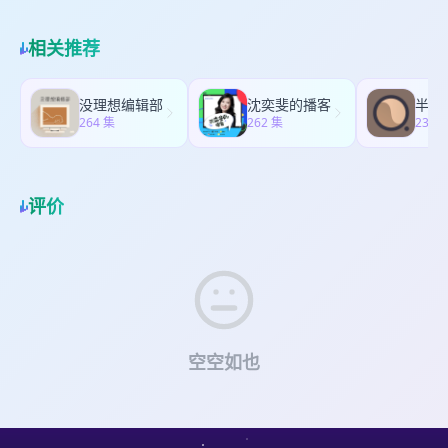
犯人画像 •参考资料 wikipedia佐賀女性7人連続殺
片 •BGM 歌曲名：Michael Martin Murphey -
线条就出来啦 ✅ 明火艾灸辅助排湿 唯一一款明火
里，她只能被悲伤地称作“卡利·多（Caledonia Jane
人事件相关报道https://ja.wikipedia.org/wiki/佐賀
Red River Valley
艾灸揉腹仪，相当于一台艾灸盒的功能了，都知道
Doe）”。 直到千禧年过后，一位自学成才的民间画
女性7人連続殺人事件 Reddit案件讨论 [日本連環殺
相关推荐
无火不艾嘛，明火艾灸相比无烟艾灸渗透力更强，
像师、一个执着了24年的退休警长，和一份迟到了
人案] 星期三絞殺魔
艾草燃烧释放的特殊短波红外线，渗透皮肤，温经
35年的失踪报告，才终于拼凑出她真正的名字。然
https://www.reddit.com/r/UnresolvedMysteries/com
活络，不刺激，艾灸的好处就不用多说了，不仅如
而，当她的真实身份被揭开时，背后那个冰冷、麻
tl=zh-hant Dit 网站报道
没理想编辑部
沈奕斐的播客
此，还能辅助揉腹效果，又能驱寒暖身，排出湿
木的家庭真相更让人心寒…… 是谁剥夺了她年轻的生
264 集
www.maroon.dti.ne.jp/knight999/saga.htm
262 集
230 
气； ✅ 三重热敷舒缓调理 这款艾灸发热、砭石按
命？那晚和她一起在公路餐厅用餐的神秘卷发男人
•BGM 歌曲名：Evolving Sound Michael
摩头发热，还有红光发热，三重热敷功能，相当于
究竟是谁？ 今天，就和我们一起走入这桩横跨大半
Emmerson - Labyrinth(feat Michael Emmerson)
一条暖宫带了，绑在身上不笨重，既能揉腹调理，
个美国的公路迷案。 •案件相关照片 无名女孩/塔米·
歌曲名：Deep Water - 优美加那一哦
胃不舒服、经期不舒服、腰背不舒服，直接绑在身
乔·亚历山大（Tammy Jo Alexander） 案发现场发
评价
上温养，一台搞定，省去额外开支。 ✅ 支持无精油
现的证物，属于女孩的物品 疑似最后和女孩接触的
模式更方便 可拆卸布罩，支持无精油纯按模式，不
嫌疑人画像 官方的女孩的画像 卡尔制作的女孩面部
用额外买耗材，省了一大笔钱！液晶屏可视化调
重建画像 “认罪的连环杀手”亨利·李·卢卡斯 •参考资
节，电量、模式、温度一目了然，2500mAh超长续
料 ati网站报道
航，居家、上班、出差都能用；
https://allthatsinteresting.com/tammy-jo-
//////////////////////////////////////////////////////////////////////
alexander wikipedia网站
本期案件 1996年，美国加州，一起看似普通的入室
https://en.wikipedia.org/wiki/Murder_of_Tammy_Ale
案件，却让警方越来越困惑。报警电话来自屋内，
13Wham网站报道
空空如也
可案发现场外，却坐着一位自称住在这里的年轻女
https://13wham.com/news/local/45-years-later-
孩。她冷静、配合，没有丝毫惊慌。直到警察走进
family-still-holding-out-hope-for-justice-in-
屋内，他们才发现，里面还有另一个”她”。同样的长
tammy-jo-alexander-cold-case-caledonia-
相，同样的姓名，同样的血缘。 如果世界上真的有
livingston-county-new-york-florida-teen-body-