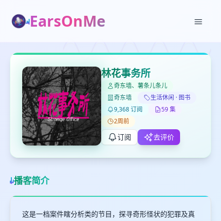
EarsOnMe
✕
✕
✕
打分
删除确认
加入播单
林花事务所
键盘下留人
奇东墙、薯条儿条儿
奇东墙
生活休闲 · 图书
创建
9,368 订阅
59 集
留
取消
确认删除
下
2周前
高
订阅
去评价
见
最长200字
播客简介
取消
确定
这是一档案件瞎分析类的节目，探寻奇形怪状的犯罪及真