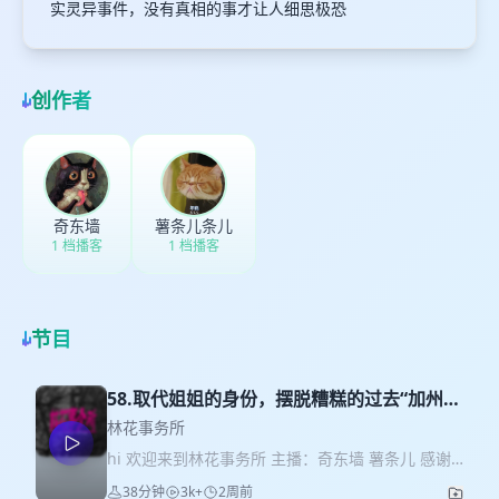
实灵异事件，没有真相的事才让人细思极恐
创作者
奇东墙
薯条儿条儿
1 档播客
1 档播客
节目
58.取代姐姐的身份，摆脱糟糕的过去“加州尔
湾邪恶双胞胎事件”
林花事务所
hi 欢迎来到林花事务所 主播：奇东墙 薯条儿 感谢
听众噜啦噜啦来对第44期节目的赞赏，希望我们的
38分钟
3k+
2周前