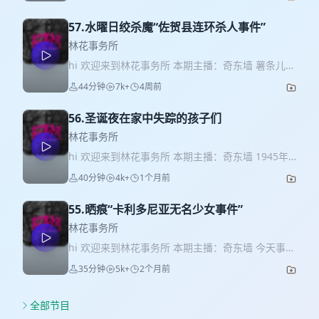
声音可以长久的陪伴您！💖 感谢pgg明火艾灸揉腹
仪对本栏目的大力支持。 有需要的朋友现在可以通
57.水曜日绞杀魔“佐贺县连环杀人事件”
过以下3种方式，领取咱们为大家争取的最优机制，
买贵退差，价保1年： 1. 点击进入专属购买链接：
林花事务所
https://mo.m.tmall.com/page/37497438?
hi 欢迎来到林花事务所 本期主播：奇东墙 薯条儿
shop_id=285507296&item_id=1050887177446&disabl
今天事务所分享的案件发生在日本。1975年到1989
44分钟
7k+
4周前
2. 复制淘口令：17£k0zXgHoSiq2✔
年，日本佐贺县，一个人口并不多的小镇，整整14
https://s.tb.cn/h.8XVNCir HU108 林花事务所 3.
年间，接连有7名女性离奇遇害。她们有的是12岁的
在淘宝搜索：“pgg”，找到pgg旗舰店，找客服报专
56.圣诞夜在家中失踪的孩子们
女孩，有的是年轻护士，有的是已婚母亲。有人在
属暗号“ 林花事务所 ”可获得专属链接 真的第一次知
回家的路上失踪，有人在自己家中凭空消失，没有
林花事务所
道有揉腹仪这种产品，揉腹+艾灸+热敷三合一，试
呼救，没有挣扎，也几乎没有留下任何线索。 更诡
hi 欢迎来到林花事务所 本期主播：奇东墙 1945年
用完后发现很适合我们这种久坐便秘，代谢差，肚
异的是，这7起案件几乎都发生在同一天——星期
12月24日，圣诞夜，一场突如其来的大火，摧毁了
子鼓鼓的的人群，对缓解便秘、湿气重、肚子肉多
40分钟
4k+
1个月前
三。警方投入了数千名警力，锁定过嫌疑人，也曾
这个幸福的家庭。最终，当大火被扑灭、整栋房子
真的很有帮助。即使是作为日常养生的工具，既能
距离真相只有一步之遥，可直到所有案件超过追诉
化为一片废墟，但在废墟里竟然没有找到五个孩
热敷暖宫暖腹，又能揉肚子通中焦助消化，还可以
期，凶手依旧逍遥法外。 有人认为，这是同一个连
55.晒痕“卡利多尼亚无名少女事件”
子。 注：本案主人公的姓氏英文是Sodder，标准音
当成一台艾灸仪，真的是很实用了~而且还可以送给
环杀手犯下的罪行；也有人坚信，真正的真相远比
译应是‘索德’，但中文网络里‘萨德’这个译法也很常
林花事务所
女领导、妈妈婆婆，产后、带娃闺蜜，真的很合
想象更加复杂。今天，我们就带大家走进日本最神
见。为了大家检索方便，咱们这期沿用‘萨德’这个说
适。 pgg明火艾灸揉腹仪 ✅ 揉腹促肠胃蠕动 椭圆
hi 欢迎来到林花事务所 本期主播：奇东墙 今天事务
秘、也最令人窒息的悬案——「星期三绞杀魔事
法 •案件相关照片 索德家族通过《贝克利邮报先驱
砭石按摩头，接触面更大、力度不敷衍，能按到经
所分享的案件发生在美国。1979年深秋，美国纽约
件」。 案件相关照片 前两位受害者遗体被发现的须
35分钟
5k+
2个月前
报》发布的原始广告牌 索德孩子们的传单 乔治和珍
络的感觉，不是表面挠痒，重点针对胃部和腹部穴
州的一片泥泞玉米地里，赫然出现了一具身中两枪
古小学 第三位受害者千鶴子工作的縫製公司 — リム
妮站在广告牌前的照片 1949年火灾现场挖掘的报纸
位揉按，既能缓解积食胀气、调理脾胃，改善消化
的年轻女尸。她身穿红色赛车夹克，脖子上戴着神
ス株式會社 此案的三名受害者 受害者中島清美的
报道 火灾发生20多年后，珍妮收到了一个邮戳为肯
问题；又能疏通中焦、促进腹部循环，慢慢改善便
秘的绿松石项链。由于暴雨冲刷了现场，她身上没
全部节目
家、北方体育中心及遗体被发现的地点相对位置 疑
塔基州邮戳的信封。里面是一张二十多岁男子的照
秘困扰；长期坚持，慢慢改善小腹突出问题，慢慢
有任何能证明身份的证物——在长达35年的时间