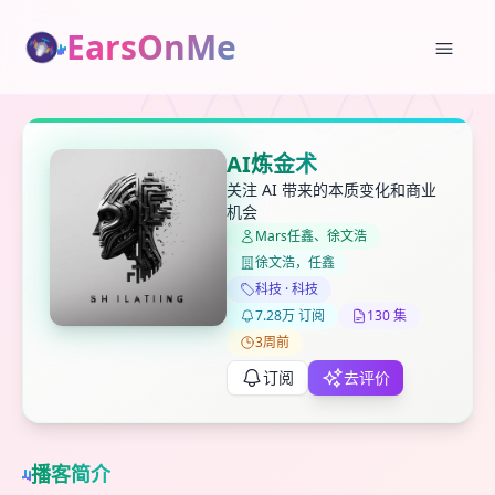
EarsOnMe
✕
✕
✕
打分
删除确认
加入播单
AI炼金术
键盘下留人
关注 AI 带来的本质变化和商业
机会
Mars任鑫、徐文浩
创建
留
取消
确认删除
徐文浩，任鑫
下
科技 · 科技
高
7.28万 订阅
130 集
见
3周前
订阅
去评价
最长200字
播客简介
取消
确定