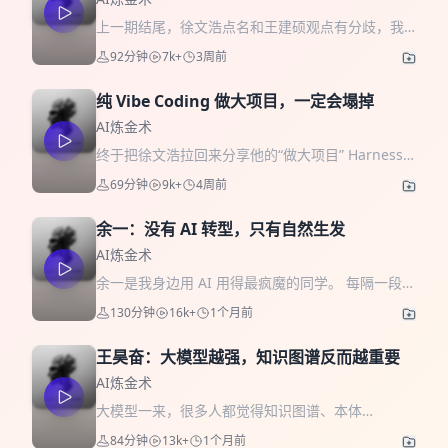
上一期结尾，徐文浩点名和王建硕观点有分歧，我
说要拉着吵一架——这期兑现了。 一边是王建硕：
92分钟
7k+
3周前
12 天在 TestFlight 发了 148 个版本，每天让
Claude Code 跑 12 个小时，却给自己定了条死规
纯 Vibe Coding 做大项目，一定会塌掉
矩——不允许自己看任何一行代码。另一边是徐文
浩：团队核心库养着 13000 多个自动化 UI 测试用
AI炼金术
例，立场是所有代码合并上线前必须有人看过，“如
终于把徐文浩拉回来分享他的“做大项目” Harness
果这东西不用我看代码，那它可能也不值得我做”。
设计了 现在都说 AI Vibe Coding 做个小项目行、
69分钟
9k+
4周前
我在中间煽风点火，想让他们打起来涨粉。但吵到
做大系统一定塌。他同意会塌——「纯 vibe coding
90 分钟，吵出来的东西比输赢有意思得多：他们对
做大项目一定会塌掉」——但结论不是「AI 没
未来的判断几乎一致——五年后大概率没人看代
余一：没有 AI 转型，只有自然生发
用」，而是你你需要根据 AI 的特点搭建一整套
码，分歧全在今天怎么办。今天怎么办？取决于你
Harness 去管理这个复杂度，并且持续迭代，让它
AI炼金术
是吃面条的，还是开麦当劳的。 嘉宾 王建硕｜百姓
不要塌。 这次他干脆投屏，把自己在家里、在公司
余一是我身边用 AI 用得最疯魔的同学。 每隔一段时
网创始人。上次来节目时的判断是“LLM 是新一代编
实际在跑的东西一样一样摊开： 一台机器上：怎么
间我就找她来刺激一下自己——每次看她演示使用
译器、AI 写出来的代码是新一代汇编”，这一期把话
130分钟
16k+
1个月前
用带侧边栏的终端并行开十个窗口、连远程服务
AI 的神奇方法，我第一反应总是"神经病啊"，仔细
说得更狠：Python、JavaScript 这些编程语言本身
器、上沙盒、开 worktree，让 AI 在你睡觉、出
想想又觉得"好像很有道理"，回过味来就下决心"我
已经沦为汇编层。他自称原来是全公司对代码质量
差、合上笔记本的时候接着干活，还炸不到你； 一
王昊奋：大模型越强，知识图谱反而越重要
得用一下"。每次聊完，都觉得自己用 AI 用得太老
要求最高的人，核心代码要手搓 20 到 50 遍；最近
套对话层：为什么他把一排 AI agent 挂在 Discord
登、老保守了。 为了保持新锐，我每隔几个月就找
AI炼金术
在密集开发语音 App VoiceDrop，每天 Claude
上，用 server / channel / thread 三层把上下文管
她聊聊，所谓定期进货。 这次进货，前后聊了两个
Code 工作 12 小时、每次改动要过 414 个 test
大模型一来，很多人都觉得知识图谱、本体
得不串； 一套公司工程基建：代码提交后自动跑几
小时，分成两半： 上半场，我把她拽来拷问腾讯研
case，同时逼自己一行代码都不看。 本期亮点 →
（ontology）这些“上古概念”该进博物馆了。王昊奋
十道门禁、双重 code review、测试录屏、自动扫
84分钟
13k+
1个月前
究院那份《超级个体时代》报告——我最近过了上
王建硕的新金线：if it works 开场立论。王建硕的