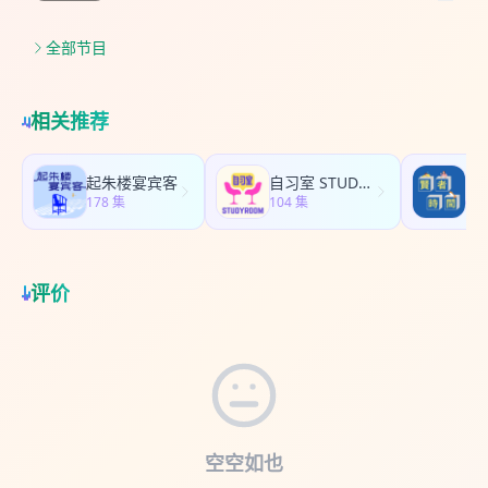
的判断正好相反：大模型越强，它们反而越重要
线上报错修复； 以及一个我当场决定要抄的点：让
千份 AI 报告，这是可抄袭比例最高的一份，非常实
判断是：一旦有了 C 这样的高级语言，手写汇编既
——本体和知识图谱，正是 AI Agent 需要的那道
AI 每周跑不同任务、每天只给你一类汇报，人才不
战 & 非常有洞见。把这个原作者抓来，主要是要问
没必要也没可能，去改编译器编译出来的汇编更是
“缰绳”。 这一期很硬：从“企业为什么一直在建知识
全部节目
会被八个方向的问题一次性逼疯。 本期亮点 → 纯
问：个体提效 30 倍不罕见，小公司提效三五倍很正
毫无意义——而今天 Python、JavaScript 已经沦为
图谱”，一路聊到“Palantir 和 Claude 正在用两种相
vibe coding 做大项目，一定会塌掉——但不是它没
常，为什么大公司只提效 3%、5%？中间到底发生
那一层汇编。人类在乎代码风格、封装、注释，是
反的路子，做同一件事”。如果你在做 AI 落地、做
用，是你没搭基建 全场母题。现在流行一种说法：
了什么？可以怎么办呢？ 下半场，我让她掀开自己
因为过去一切靠人脑管理，“对于人来说不那么写，
Agent，值得反复回听。 嘉宾 王昊奋｜同济大学长
AI vibe coding 做个小项目行，做大系统一定塌。
相关推荐
那套疯狂的个人系统给我看——她给自己请了一个
人脑将无法处理”；机器的可维护标准和人一定不一
聘教授、博士生导师，开放知识图谱社区 OpenKG
徐文浩的判断是：塌是真的，但结论错了。「纯
叫"AI 余一"的 CEO，自己退居董事长，0 点到 5 点
样。所以他的新标准只有一根金线：「if it works，
发起人 亮点 知识图谱没过时，它成了 agent 的
vibe coding 是很难做大项目的，一定会塌掉。」不
放手让 AI 自己干活，早上起来验收。看看她具体怎
它只要 work 就不要去管他。」他打了个赌：把微信
harness 先想一个问题：让 AI 自己干活，最大的麻
塌只有一条路——既要搭这些 harness，还要持续
起朱楼宴宾客
自习室 STUDY ROOM
贤
么干的——大家感兴趣的话，强烈建议去各大视频
几千万行的汇编打印出来，一定“疯了一样的重复、
烦是什么？是它太自由、容易跑偏。可企业的决策
178 集
迭代它，因为你会不断撞上新问题，这时候「需要
104 集
66
平台同时看看视频。 听完我给自己加了个 to-do：
疯了一样的读不懂”——但只要上层源代码还在，这
错一次就赔钱，赔不起。怎么办？得给它加一道约
人的聪明才智去帮它解决」。他甚至算了笔账：你
把我自己的工作流，至少做成她那样。 嘉宾 余一｜
是问题吗？ → 不允许自己看任何一行代码，那治理
束，逼它按规矩来——这道约束，行业里叫
订了 200 美金的 Claude Code 和 Codex，基建不
腾讯研究院研究员，《从超级个体到超级团队》报
靠什么？靠 loop 王建硕不是裸奔。他的 App 每次
harness。王昊奋说，别把 harness 想得多新鲜：
够完善的话，其实也就用出了 100 美元——因为你
告主创。长期做 AI 与组织的一手田野调查，自己部
改动要过 414 个 test case，想了解某段逻辑就让
把概念、关系、规矩定死，不许 AI 乱来，这件事知
评价
没法并行同时干很多事，干了也验收不过来。 → 维
门内部就搭了一个"AI 原生小组"实验了一年。她被
Claude Code 讲给他听，发现重复代码就定期跑一
识图谱干了十几年了。所以他反问：「本体也好、
护公共厕所：从火车站到五星级 徐文浩形容过去半
公认为"超级个体"本人——这份报告里很多打动人的
个专门的质量 skill。他也交了实底：一个 feature
知识图谱，不就是一种更约束的东西吗？」结论就
年团队干的事：写了海量代码，有很长一段时间
问题，就是她自己实践中真实卡过的坑。 亮点 →
从下午两点转到晚上七点，loop 一圈圈碰壁、一圈
清楚了：大模型不但没淘汰知识图谱，反而因为它
「非常痛苦，一直在修 bug，叫做维护公共厕
「最佳实践一出现，就已经不是最佳实践了」 余一
圈修，5 个小时才出来——如果沉淀成确定性代码可
太能跑，才更需要知识图谱来给它上规矩。
所」。他给了个 before／after 的画面——三个月
用两分钟讲清楚这份报告想解决的根问题：市场上
能 3 分钟就跑完。但他试过把流程沉淀成代码，结
Palantir 走本体优先，Claude 走模型优先 做这件
前这个公共厕所是「火车站的公共厕所，而且是 20
所有 AI 最佳实践，你够到的时候它都已经过时了
论是“质量没有大语言模型好，反而会出 bug”。他
事的公司，王昊奋分成两派，思路正好相反。一派
年前火车站的公共厕所」；现在「快要挤进五星级
——两个月前的方案，此刻就是旧的。「你抄别人
的原话：「一定不是用自然语言来控制，因为自然
叫本体优先，代表是 Palantir。它的客户是军工、
公共厕所的范围了」。堆屎山、降速修屎山、修好
没法抄，甚至你抄自己都没法抄。」于是她们干脆
语言不准确，你一定要用 loop 来控制。」12 天
金融、供应链，数据本来就规整，要的又是毫秒级
空空如也
再提速，是他六个月里真实走过的曲线：三月代码
不写"哪个行业做了什么"这种会过期的东西，转去找
148 个版本、break 的不到 10 个，是他给这套打法
的实时决策。而大模型最大的毛病恰恰是慢，所以
量约 10 万行，四五月降速去还债，六月才重新提上