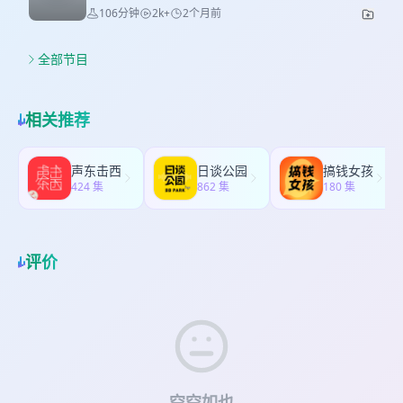
年后 2025年，起亚在韩国发布了EV5。 作为一款韩
106分钟
2k+
2个月前
刘 电池专家 付梓耘 储能工程师 章翔 功能安全专家
国汽车公司的车，韩国本土连同发达的西欧、加拿
剪辑 罗新雨 片尾曲 - 闪充之歌 by 比亚迪 (2026)
大，居然是最后一波获得该车的地区。落后于中
【参考链接】 2025年的首次兆瓦闪充发布后，唐L
国、巴基斯坦、摩洛哥、泰国和巴西等国。 是什么
全部节目
和汉L并没有水花。
力量，把韩国人自己封锁在一款自己品牌的车之
https://www.byd.com/cn/news/2025/detail567
外？ 本期《孤岛车谈》，我跟两位嘉宾一起通过
2026年的二次闪充发布，5/9/3的目标：
EV5这款车，聊聊这个由电动车技术格局划分的二元
相关推荐
https://www.byd.com/cn/detail617
世界。 起亚EV系列各地区销售版本对比 各国的起亚
EV5的版本 大众电动车的二元世界 大众的CEA平台
战略规划 大众全球战略 2024起亚EV Day 【话题成
声东击西
日谈公园
搞钱女孩
员】 罗新雨 底盘电子工程师 侯社长 产品经理 王涵
424 集
862 集
180 集
德企总部战略规划 侯社长微博@侯社长 王涵的公众
号 中德战略手记 剪辑 罗新雨 片尾曲 서로 다른 길
by 린애 and 정재형(2002)
评价
空空如也