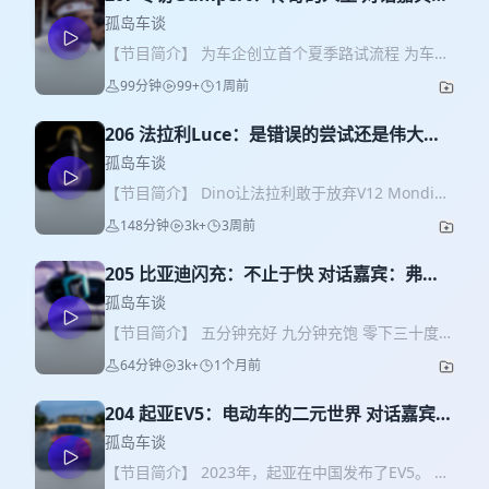
Roland Rumpert，down哥
孤岛车谈
【节目简介】 为车企创立首个夏季路试流程 为车企
开发首款超级摩托 在巴黎达喀尔赛场夺冠 在Group
99分钟
99+
1周前
B WRC赛场夺冠 促成车企的合资合作 建成整个全国
的4S店网络 研发出纽北圈速记录车 创立甲醇燃料电
206 法拉利Luce：是错误的尝试还是伟大的
池技术公司 以上任何一条，对任何一个汽车行业从
突破 对话嘉宾：温如
业者来说，都能成为整个职业生涯的高光。 而今天
孤岛车谈
我们故事的主角，他全拿。 他就是Roland
【节目简介】 Dino让法拉利敢于放弃V12 Mondial
Gumpert。本期《孤岛车谈》，down哥用德语专
给中置车硬塞了后排 California放弃硬核拥抱新市
148分钟
3k+
3周前
访Gumpert先生，聊聊这个汽车界传奇的人生故
场 Luce。。。 我想，在评判一台比例失调的法拉利
事。 【话题成员】 Roland Gumpert 前奥迪底盘耐
是错误的尝试还是伟大的突破前，我们或许需要了
久测试工程师、Group B拉力车队领队、Quattro四
205 比亚迪闪充：不止于快 对话嘉宾：弗雷
解一下法拉利的过去。本期《孤岛车谈》，我们追
驱技术发起人、一汽奥迪经销网络创建人、
刘，付梓耘，章翔
溯法拉利的历史，了解这家伟大的车队是如何成为
孤岛车谈
Gumpert Apollo创始人 down哥 汽车工程师，拉力
一家奢侈品公司的，并由此评判如今眼前这台离经
【节目简介】 五分钟充好 九分钟充饱 零下三十度只
赛爱好者，在本期专访Gumpert的记者 剪辑 罗新雨
叛道的Luce到底有多（不）合理。 【话题成员】 罗
多三分钟 2026年，比亚迪用三句消费者一听就懂的
64分钟
3k+
1个月前
新雨 底盘电子工程师 温如 汽车设计师 剪辑 罗新雨
口号打开了闪充的第二轮市场推广。本期《孤岛车
片尾曲 - Vivo Per Lei by Laura Pausini & Andrea
谈》，我们请来电池和储能专家，一起聊聊这个看
Bocelli (2007)
204 起亚EV5：电动车的二元世界 对话嘉宾：
似炒冷饭实则潜力无限的自带储能的充电站。 比亚
侯社长，王涵
迪闪充站在北京的分布 德国的电价波动 德国电价在
孤岛车谈
下午免费 2025德国电力来源分布 2025中国电力来
【节目简介】 2023年，起亚在中国发布了EV5。 两
源分布 【话题成员】 罗新雨 底盘电子工程师 弗雷