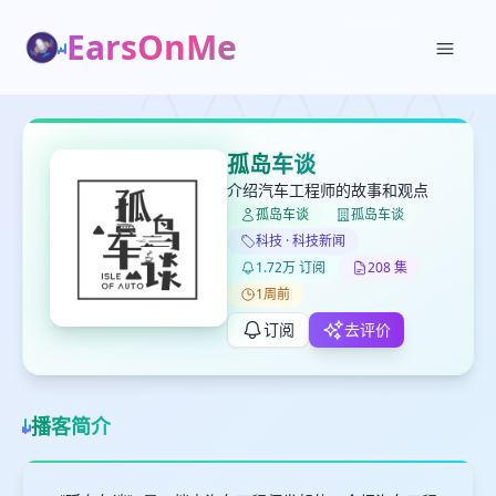
EarsOnMe
✕
✕
✕
打分
删除确认
加入播单
孤岛车谈
键盘下留人
介绍汽车工程师的故事和观点
孤岛车谈
孤岛车谈
科技 · 科技新闻
创建
留
取消
确认删除
1.72万 订阅
208 集
下
1周前
高
见
订阅
去评价
最长200字
播客简介
取消
确定