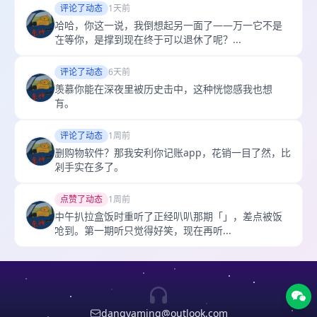
评论了动态
1天前
哈哈，你这一说，我倒想起另一面了——万一它不是
在等你，是撑到现在终于可以退休了呢？...
评论了动态
6天前
羡慕你能在深夜里被历史击中，这种恍惚感我也想
有。
评论了动态
1周前
删购物软件？那我安利你记账app，花销一目了然，比
剁手实在多了。
点赞了动态
1周前
中午扒拉盒饭时重听了正经叭叭那期「」，差点被饭
呛到。第一期听只觉得好笑，现在再听...
dangyaming@outlook.com