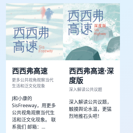
欢迎与行车记录仪对话
开始一段有趣的对话吧！
西西弗高速
西西弗高速·深
度版
更多公共视角观察当代
生活和泛文化现象
深入解读公共议题
J和小康的
深入解读公共议题，
SisFreeway，用更多
按 Enter 发送，Shift + Enter 换行
触摸舆论水温，更猛
今日剩余 0/10 次
公共视角观察当代生
烈地推石头吧！
活和泛文化现象。 联
系我们 邮箱：