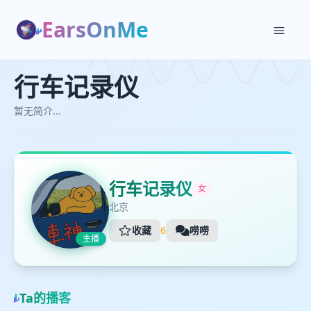
EarsOnMe
✕
✕
行车记录仪
行车记录仪
加入播单
与行车记录仪对话
暂无简介...
暂无简介...
创建
行车记录仪
女
北京
收藏
6
唠唠
主播
👋
Ta的播客