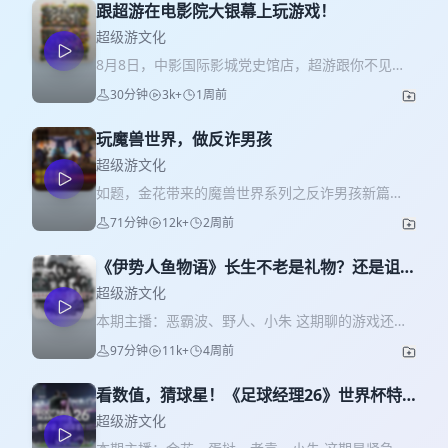
跟超游在电影院大银幕上玩游戏！
超级游文化
8月8日，中影国际影城党史馆店，超游跟你不见不
散！ 评论区报名或者在任意社交媒体私信播客公社
30分钟
3k+
1周前
老袁！
玩魔兽世界，做反诈男孩
超级游文化
如题，金花带来的魔兽世界系列之反诈男孩新篇
章，金花这次被骗了！ 主播：金花、恶霸波、野
71分钟
12k+
2周前
人、蛋挞、CIS 剪辑：蛋挞 加群可以直接社媒搜索
播客公社老袁私信～
《伊势人鱼物语》长生不老是礼物？还是诅
咒？EP02
超级游文化
本期主播：恶霸波、野人、小朱 这期聊的游戏还是
是由SE出品的悬疑冒险游戏《灵视异闻》的新作
97分钟
11k+
4周前
——《灵视异闻 FILE38 伊势人鱼物语》的第二期，
在此之前超游做过一个付费系列《本所七大不可思
看数值，猜球星！《足球经理26》世界杯特
议》跟这款新作同属一个系列，感兴趣的可以去搜
别版
索购买～ 后期：小朱 加群请搜索播客公社老袁任意
超级游文化
社媒账号私信～