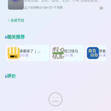
本期主播：金花、蛋挞、老袁、小朱 这期是紧急加
塞，是金花斥巨资购买的《足球经理26》世界杯
116分钟
15k+
1个月前
版，这期的主播们都算不得资深球迷，但在这届世
界杯期间也确实都有各自关注和喜欢的球星，借此
机会录一期“看数值猜球星”陪伴大家这个周末～ 后
全部节目
期：蛋挞 加群请搜索播客公社老袁任意社媒账号私
信～
相关推荐
来都来了 | 听了再走
轻刀快马
贤者时
290 集
151 集
66 集
评价