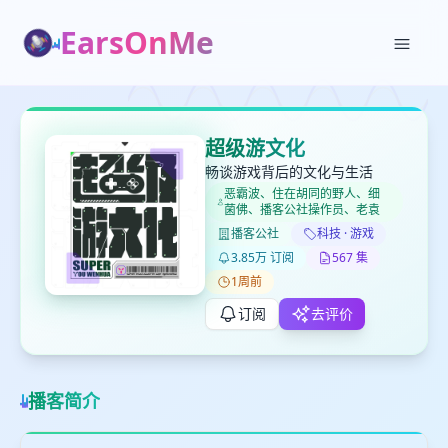
EarsOnMe
✕
✕
✕
打分
删除确认
加入播单
超级游文化
键盘下留人
畅谈游戏背后的文化与生活
恶霸波、住在胡同的野人、细
菌佛、播客公社操作员、老袁
创建
留
取消
确认删除
播客公社
科技 · 游戏
下
3.85万 订阅
567 集
高
1周前
见
订阅
去评价
最长200字
播客简介
取消
确定