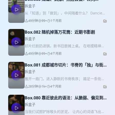
Vegan的心路
拆盒子
从「知道」到「做到」，中间隔着什么？ Dancie在
巴塞罗那彻底转向了vegan生活。本期我们聊了这
49分钟
99+
1个月前
个决定发生前后的那些思考，以及理念落地时的真
实摩擦。 如果你也关注动物议题（以及其他任何意
Box.082 随机掉落万花筒：近期书影剧
义上的 Freedom 议题），或许会有所共鸣。 拆盒
子时间： Part.1 把vegan作为行动的依据
拆盒子
(00:43~15:18) 理论，争议，选择 * 00:53 人类中心
好片烂剧扔进锅，新书旧册摊上桌。 在咂摸精神杂
主义：同一个逻辑链下的范围扩张 * 02:37 交织在
粮的间隙里， 让我们顺便聊聊： 爱到底是不是一种
49分钟
99+
4个月前
一起的压迫：二元思维下的主宰意识 * 03:18 「用
情绪？ 愤怒与恐惧又究竟去了哪里？ 拆盒子时间：
动物处境隐喻女性处境」的生态女性主义写作 *
Part.1 片单乱炖 (00:21~36:04) * 00:53 吐槽《爱情
03:52 Vegan不是一种饮食选择，而是世界观认同的
Box.081 成都城市切片：书脊的「独」与街
怎么翻译》：标题即全部巧思 * 02:02 爽剧《窥
呈现 * 04:33 典型争议：植物也有生命，为什么要
头的「聚」
探》：节奏在线，但结局略显潦草 * 02:55 《午夜
拆盒子
吃植物？ * 05:11 解放运动旨在追求更少伤害，而
福音》：播客与动画内容的实验性结合 * 04:41
推开一扇门，进入静默的书脊秩序； 踏足一条街，
不是零伤害 * 06:03 非人类范畴内的解放，共识基
《人生虚线》：为了最后一集值得一看的丧系动画 *
感受流动的原始脉搏。 试着用两种步伐丈量这座
准线或更难达成 * 07:22 受压迫程度的排序里，动
28分钟
1k+
4个月前
06:39 节奏有趣的超现实主义风格《达达达达达
城： 从精密的选品到错落的空间， 从静止的书架到
物是最严重的一个 * 08:04 很难想到我们要去保护
利！》 * 07:14 《狂野时代》：终究小镇才是毕赣
律动的身姿。 在松弛与野性的底色之上， 在独处与
「入侵物种」的权益 * 09:07 从受压迫的底层开始
的舒适区 * 09:05 伊朗电影《My Favorite
Box.080 靠近彼此的语法：从脆弱、偏见到
共生的纹理之间， ——另一种城市漫游， 正从纸页
理解，以便理解其他压迫 * 09:46 针对中国社交媒
Cake》：老年爱情背后的社会隐喻 * 09:37 马其顿
抵达
的缝隙，滑向随机丛生的角落。 拆盒子时间：
拆盒子
体的「物种入侵」课题研究 * 10:23 蚊子、蟑螂也
战争片《暴雨将至》：三个故事呈现仇恨的代际循
Part.1 书店漫游：由商至野(00:20~16:45) 成都&大
属于「入侵」范畴内的物种吗？ * 11:03 一些人为
当我们试图铲除喉头的淤泥， 让内心的词语飞出
环 * 10:58 《73头牛》：动物相关的精彩短片推荐
理的独立书店 * 00:20 成都独立书店：选品/ 空间/