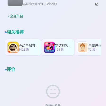
干预造成的物种进化or退化 * 12:01 温和路线的选
—— 我们说出的每句话，都在塑造彼此。 无论它让
* 11:33 恐怖片《砂之女》：昆虫学家被困沙坑的故
62分钟
99+
7个月前
宠物友好 * 01:15 浅礁：店主就是「活目录」，
择：行动本身需要承担成本 * 13:19 中文语境下的
我们靠近或远离， 我们都已置身同一片语言的漩
事 * 13:12 韩综《黑白厨师》：权力与阶级呈现，
70%以上的书都有私人阅读索引 * 02:15 折角：废
vegan播客推荐：有点豆腐 * 13:49 Go vegan之
涡， 并注定，掀起关系的万里风波。 拆盒子时间：
烹饪哲学启发 * 15:04 link沟通盲点：你以为不言而
弃冰箱作书架的小空间巧思 * 03:01 二手书角落是
后，周边朋友的反馈是怎样的 * 14:13 处在不同环
Part.1 当袒露成为可能 (00:30~35:29) 脆弱展示，
全部节目
喻的事，别人可能完全没概念 * 17:42 我们也难以
欧洲大部分书店的标配 * 03:39 方寸：只有几平米
境下，也会影响接受程度的高低 Box.076 牛奶、母
情绪表达，创伤与痛苦，自我与关系 * 00:30
理解的事情出现了：爱是一种Feeling？ * 20:01 人
的女性主义书店 * 04:44 白读书店的Bookthon：共
职与屠宰场：当Vegan成为权力网络的游牧者 ，小
Dancie的吉他秀：30秒沉浸式纯享 (Bang Bang -
机说服不了人机：Chatgpt分类系统不兼容的说法 *
同在场式阅读 * 05:19 购书的性价比之选：读本屋 *
宇宙，拆盒子 好骨头 ，豆瓣， [加] 玛格丽特·阿特
Nancy Sinatra) * 02:58 一场「搞砸了」却超开心
22:30 感受不到愤怒和恐惧：是逃避，还是识别不
相关推荐
05:39 大小空间各有亮点的再书房&白读 * 06:18 动
伍德 家庭纽带 ，豆瓣，[巴西] 克拉丽丝·李斯佩克朵
的音乐会 * 05:49 在舞台上展现脆弱：一个意识到
了？ * 24:16 情绪的功用：愤怒帮你设定边界，恐
物友好细节：阿奇书店的流浪猫会客厅 * 07:08 以
有点豆腐 Slightly Tofu ，小宇宙，邪恶上海青
自己与当下的时刻 * 08:46 一些充满善意与肯定的
惧发出危险信号 * 24:53 既然负面情绪可以被处理
街道名字命名的流浪狗：阿福 * 07:56 复合类型
Part.2 把vegan作为选择的思考(15:19~34:13) 阻
正向反馈 * 10:51 不仅允许了脆弱的暴露，并且被
掉，为什么还要感知它？ * 25:31 童年恐惧记忆：
声动早咖啡
霓达播客
自我进化论
店：日咖夜酒X书X展X二手市场 * 08:29 巧遇友台
碍，反思，策略 * 15:19 克服overthinking的问
温柔承接住了 * 11:29 人在快乐的时候，感官也被
1028 集
面对流浪狗的本能反应 * 28:07 同一场风暴，不同
154 集
72 集
「鲸鱼赫兹」的成都吃面地图展 * 08:59 柏林
题：承认先做再说的优先性 * 16:48 意义也可以是
充分打开了 * 12:58 分享的意义：听到这个故事的
侧重的情绪翻译：anger & sad * 29:23 成年人的运
HOSTEL里的二手交换区 * 09:36 一家在卫生间里办
在行动和感受过程中涌现出来的 * 18:47 行动前的
人都很开心 * 13:32 在分享的过程中，会意识到忽
动入门：需要先理解原理 * 32:27 两种烹饪哲学：
展的博物馆主题书店 * 11:13 书理：颇具规模的捐
困扰：如何与非vegan的人聊这件事 * 19:20 对外
视的细节 * 14:13 当下虽然混乱，但「全然投入」
学院派 vs. 修复派 * 34:07 最认同的哲学，可能藏着
赠式图书馆 * 12:49 野柚子的野路子经营：每月押
是flexible的策略选择：不希望把对话变成争论 *
让其可被描绘 * 14:47 人在被滋养的环境里，更容
评价
最隐秘的牢笼 * 35:21 没有放之四海而皆准的框
宝60本原价销售 * 13:39 群魔阅览室：藏在村落里
21:17 越是站在道德高地的意义传达，越容易引发反
易做到袒露自我 * 15:26 注入当下的情感痕迹的演
架，只有不断切换视角的自觉 窥探 마우스 (2021) 豆
野生诗集、私人日记 * 14:39 口袋书争议：出版商
弹情绪 * 22:45 Argument的形成：第一反应不是反
奏，往往瑕不掩瑜 * 16:35 好的环境能让「不完
瓣，崔俊裴 爱情怎么翻译？ 이 사랑 통역 되나요?
骗局还是便携阅读？ Part.2 城市脉络：由静到动
思，而是防御的情境 * 23:18 既然不是为了制造对
美」也长势动人 * 17:39 整理过的情绪算不上一种
(2026) 豆瓣， 刘英恩 午夜福音 The Midnight
(16:46~27:43) 展览，运动，Club，小店 * 16:46 文
立，那么如何沟通才能更有效？ * 24:24 激进or平
「脆弱暴露」 * 20:59 真正的脆弱暴露是：理性完
Gospel (2020) 豆瓣，迈克·L·梅菲尔德 / 彭德尔顿·
娜的野生神仙宇宙个展「神乎其神」 * 17:43 呼应
和？Vegan内部也有不同方式的沟通主张 * 25:23
全崩塌的此刻 * 21:53 展现脆弱不一定要宣泄情绪 *
沃德 人生虚线 Strappare lungo i bordi (2021) 豆
往期播客议题的「将死亡带回生活」 * 18:50 呈现
更倾向于「互相理解」而不是「情绪动员」的方式 *
22:47 激烈的情绪是「压制脆弱」的产物 * 23:21 电
瓣，零水垢 阿尔玛不是一般人 第一季 Alma's Not
照护者心理困境的真实案例：《是家人，也是凶
25:55 拒绝vegan更普遍的心理困境是恐惧：害怕被
影里因害怕暴露脆弱而激烈争吵的夫妻 * 24:32 平
Normal Season 1 (2021) 豆瓣，安德鲁·卓别林 反
手》 * 19:48 成都滑板与舞蹈的敞开氛围：商场前
当成异类 * 26:59 Go vegan的起点，其实也是五花
和展现脆弱，或许也能让人更平静接受「无法抵