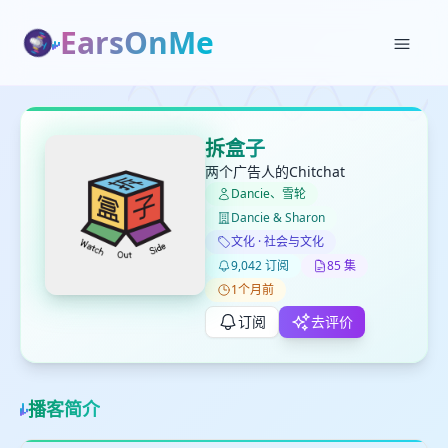
EarsOnMe
✕
✕
✕
打分
删除确认
加入播单
拆盒子
键盘下留人
两个广告人的Chitchat
Dancie、雪轮
Dancie & Sharon
创建
留
取消
确认删除
文化 · 社会与文化
下
9,042 订阅
85 集
高
1个月前
见
订阅
去评价
最长200字
播客简介
取消
确定