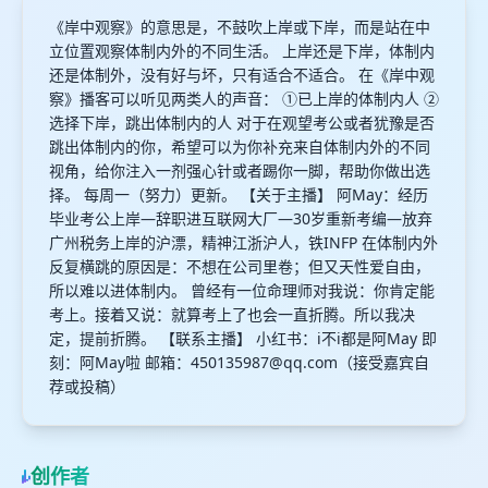
《岸中观察》的意思是，不鼓吹上岸或下岸，而是站在中
立位置观察体制内外的不同生活。 上岸还是下岸，体制内
还是体制外，没有好与坏，只有适合不适合。 在《岸中观
察》播客可以听见两类人的声音： ①已上岸的体制内人 ②
选择下岸，跳出体制内的人 对于在观望考公或者犹豫是否
跳出体制内的你，希望可以为你补充来自体制内外的不同
视角，给你注入一剂强心针或者踢你一脚，帮助你做出选
择。 每周一（努力）更新。 【关于主播】 阿May：经历
毕业考公上岸—辞职进互联网大厂—30岁重新考编—放弃
广州税务上岸的沪漂，精神江浙沪人，铁INFP 在体制内外
反复横跳的原因是：不想在公司里卷；但又天性爱自由，
所以难以进体制内。 曾经有一位命理师对我说：你肯定能
考上。接着又说：就算考上了也会一直折腾。所以我决
定，提前折腾。 【联系主播】 小红书：i不i都是阿May 即
刻：阿May啦 邮箱：
450135987@qq.com
（接受嘉宾自
荐或投稿）
创作者