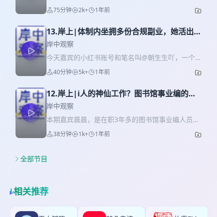
她打分时，她给大厂工作打了5分，给体制内工作打
典型的INFP：才女，爱好广泛，不喜经营人际关
75分钟
2k+
1年前
了6分。 “人生不必非得如何，去拥抱真实生活”，这
系。 我相信她拥有着令大多数INFP羡慕的人生：一
是她账号简介里的一句话。 嘉宾推荐的三期播客：
份体制内稳定且有价值感的工作，下班时间经营3-4
《无人知晓》第10期：让万物穿过自己 《知行小酒
13.岸上|体制内坐拥多份合规副业，她活出适
份副业，副业和主业收入持平，独立编剧的作品登
馆》第110期：与张云帆聊《芒格之道》，对知识诚
合INFP的搞钱人生（上）
上荧幕…… 我问她：为什么折腾这么多副业？她回答
岸中观察
实，是你能给自己最好的礼物 《看理想圆桌》第
道：这些副业才是我的人生主旋律，而上班只是插
今天嘉宾的小红书账号和笔名叫@朝生生吖，一个
314期：我们考公考研结婚生子上岸了，然后呢？ <
曲，未来希望能过上只工作不上班的人生。 本次嘉
典型的INFP：才女，爱好广泛，不喜经营人际关
时间戳> 0:58 嘉宾快问快答 -上岸前- 1:45 互联网大
40分钟
5k+
1年前
宾访谈分为上下两期。本期为下期，展开聊了聊她
系。 我相信她拥有着令大多数INFP羡慕的人生：一
厂的工作体验 5:00 为什么决定回乡考编？ 7:59 为
的副业情况，你将收获保姆级的副业指导。（为保
份体制内稳定且有价值感的工作，下班时间经营3-4
了做决定，追问自己的5个问题 11:18 提前设想的大
护嘉宾隐私，已对声音进行一定处理） <时间戳>
12.岸上|i人的神仙工作？图书馆事业编的真
份副业，副业和主业收入持平，独立编剧的作品登
城市VS小县城生活 14:09 如何上岸的？ 15:14 面试
1:02 写作带来了哪些收益？ 04:21 写作的各种搞钱
实体验分享
上荧幕…… 她换了三份体制内的工作，才到达现在这
岸中观察
如何准备和练习？ 17:35 给听众的考编建议？ -上岸
方式，及适合新人投稿的渠道？ 12:30 如何从写作
个暂时满意的位置。我问她：为什么折腾这么多副
后- 18:57 事业编的工作情况 20:09 刷新了之前对体
本期嘉宾晨晨，是在职3年多的图书馆事业编人员。
圈进入到编剧圈？ 15:18 编剧与写作体验上的不
业？她回答道：这些副业才是我的人生主旋律，而
制内的认知 23:27 单位对新进研究生的态度？
晨晨符合我对图书管理员的全部想象：爱读书，I
同？ 20:40 多重社会身份下，如何坚持写作？
38分钟
1k+
1年前
上班只是插曲，未来希望能过上只工作不上班的人
25:23 工作体验打分：给大厂打5分，给体制内打6
人，温柔少女。但她也有超出我想象的一面：热爱
29:25 喜欢的作家类型？ 32:41 写作生涯中，有没
生。 本期嘉宾将分为上下两期，上期主要介绍嘉宾
分 28:51 给听众的体制内生存建议 -回乡观察-
健身，并且拿下了美国Ace私人教练认证。 本期内
有自我怀疑的时刻？ 36:17 体制内有没有自媒体红
体制内和副业的基本情况，拓展了体制内做副业的
32:44 回乡3年里有哪些有趣的观察？ 38:26 小县城
容里，晨晨分享了作为图书管理员的真实体验，例
全部节目
线？ 38:14 开设小红书账号的初衷？ 39:47 如何获
新思路。下期将展开聊一聊她的各项副业，你将收
里男女婚恋现状 40:48 社交现状：与曾经的闺蜜难
如令我震惊的“一年要做500多场活动”；也共同探讨
得1000+小红书粉丝？ 43:51 总结运营小红书的心
获保姆级的副业指导。（为保护嘉宾隐私，已对声
以交流 43:31 如何在小县城拥抱真实生活? -自媒体-
了一些健身中的困惑，破除新手健身的误区。 欢迎
得？ 47:00 如何分配投入主业、副业、家庭的时
音进行一定处理） <时间戳> -体制内- 1:31 嘉宾生
47:06 目前自媒体的收入状况？ 47:38 如何确定自
对图书馆事业编和健身感兴趣的朋友们收听~ <时间
间？ 1、做好效率管理 2、选择适合的充能方式 3、
相关推荐
生的快问快答 2:17 换过3份体制内工作 5:10 适合自
媒体人设？ 49:26 什么内容是爆款？ 53:00 播客对
戳> 01:15 晨晨自我介绍 -图书馆- 03:16 现在的图书
日常养生 57:27 如何激励自己做长期主义的事情？
己的工作的4个关键点 9:39 INFP在体制内的生存之
你而言意味着什么？ 53:42 推荐3期影响最大的播客
馆都不太喜欢招图书馆专业了？ 05:04 图书馆在编
1、目标的可视化管理 2、做理想拆分 3、顺其自然
道 -副业- 11:51 4份副业的情况与收入占比 18:15 副
单集 -BGM- 《in my head》—— 落日飞车 -听友
的真实工作内容 09:37 工作中想吐槽的事情 10:47