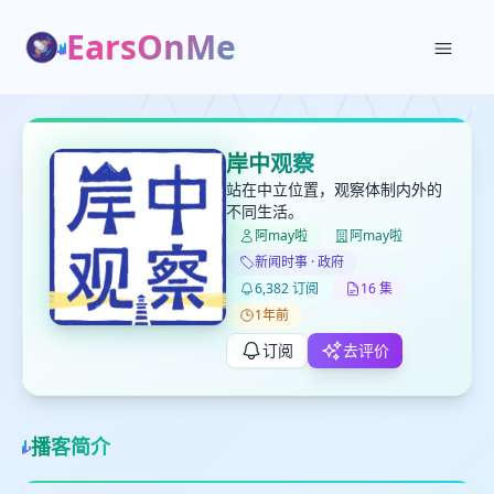
EarsOnMe
✕
✕
✕
打分
删除确认
岸中观察
加入播单
站在中立位置，观察体制内外的
键盘下留人
不同生活。
阿may啦
阿may啦
创建
新闻时事 · 政府
留
取消
确认删除
6,382 订阅
16 集
下
高
1年前
见
订阅
去评价
最长200字
播客简介
取消
确定