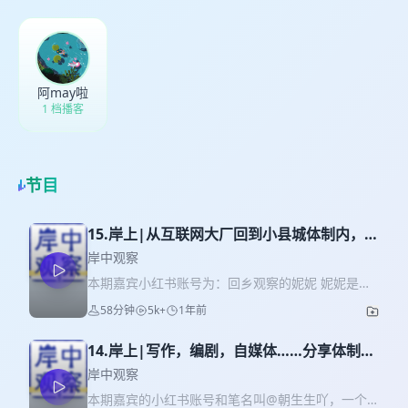
阿may啦
1 档播客
节目
15.岸上|从互联网大厂回到小县城体制内，她
后悔了吗？
岸中观察
本期嘉宾小红书账号为：回乡观察的妮妮 妮妮是研
究生，毕业后在上海的互联网大厂做产品运营，疫
58分钟
5k+
1年前
情期间选择裸辞回到家乡备考，通过人才引进成功
进入事业单位。 她的人生经历了两个大跨度：从一
14.岸上|写作，编剧，自媒体……分享体制内
线城市到十八线城市，从大厂到体制内，体验上应
开展副业的正确姿势
该是天差地别。回到十八线城市，遇到工资降级、
岸中观察
没有社交圈子、领导同事的“打压”等问题，但当我让
本期嘉宾的小红书账号和笔名叫@朝生生吖，一个