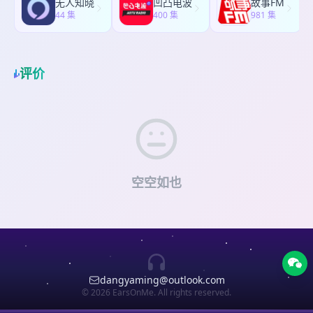
的状态 1:07:52 给害怕被体制困住的听众建议？
无人知晓
凹凸电波
故事FM
业考虑的因素排序？ 23:07 探索副业路上踩过的
群- 请添加小助手微信：azgcxzs入群，注明加群原
图书馆工作的“好与坏” 15:51 图书馆工作适合什么样
44 集
———— 最后想给大家推荐一下【生财有术】社
400 集
981 集
坑？ 29:30 体制内朋友们丰富多彩的副业情况
因+喜欢哪期节目 -联系主播- 小红书：i不i都是阿
的人？ 16:39 单位允许做副业吗？ -健身- 17:30 美
群。 生财有术，可以说是国内关于赚钱主题里最大
32:23 未来打算探索哪些其他副业？ 38:00 INFP通
May
450135987@qq.com
（合作，投稿，嘉宾自
国ACE私人教练认证是什么？ 21:00 佛系健身能有
的知识星球社群。付费社群的最大价值就是精准筛
过对标的学习对象引领成长 38:52【生财有术】社群
荐）
效果吗？ 23:23 减脂和增肌能同时进行吗？ 25:47
选出了有共同价值观、一起学习赚钱一起进步的用
推荐 ———— 最后想给大家推荐一下【生财有术】
如何能快速刷脂？ 26:47 新手从0开始健身的建议？
评价
户。 在生财有术社群里，不仅可以学习社群用户分
社群。 生财有术，可以说是国内关于赚钱主题里最
30:58 小tip：利用ChatGPT制定健身计划 32:36 健
享的真实项目经验，还能和其他用户在资源上互通
大的知识星球社群。付费社群的最大价值就是精准
身带来哪些心理和生理上的变化？ -最后- 35:37 是
有无、共同搞事。 被邀请体验仅仅几天，我对于赚
筛选出了有共同价值观、一起学习赚钱一起进步的
否建议外地人报考重庆体制内？ 37:17 BGM纯享：
钱的理解窗口被大大打开，原来赚钱的野路子可以
用户。 在生财有术社群里，不仅可以学习社群用户
《first love》——宇多田光 -听友群- 请添加小助手
这么多！ ———— 薅羊毛时间到！微信内扫描上方
分享的真实项目经验，还能和其他用户在资源上互
微信：azgcxzs入群，注明加群原因+喜欢哪期节目
二维码可以领取社群的【3天免费体验卡】，进入原
通有无、共同搞事。 被邀请体验仅仅几天，我对于
-联系主播- 小红书：i不i都是阿May
价2000多的付费社群里免费学习3天，获取近6个月
赚钱的理解窗口被大大打开，原来赚钱的野路子可
450135987@qq.com
（合作，投稿，嘉宾自荐）
的最新情报和项目机会。 现在成为正式会员，还可
以这么多！ ———— 薅羊毛时间到！微信内扫描上
空空如也
以加入9月份的【航海计划】，由官方手把手带领进
方二维码可以领取社群的【3天免费体验卡】，进入
行实战项目，快速获取能赚钱的真实经验，做到以
原价2000多的付费社群里免费学习3天，获取近6个
终为始。 -BGM- 《TV in Black&White》—— Lana
月的最新情报和项目机会。 现在成为正式会员，还
Del Rey -听友群- 请添加小助手微信：azgcxzs入
可以加入9月份的【航海计划】，由官方手把手带领
群，注明加群原因+喜欢哪期节目 -联系主播- 小红
进行实战项目，快速获取能赚钱的真实经验，做到
书：i不i都是阿May
450135987@qq.com
（合作，
以终为始。 -bgm- 《pico birds》-三宅純 《On
投稿，嘉宾自荐）
Melancholy Hill》-Gorillaz -听友群- 请添加小助手
dangyaming@outlook.com
微信：azgcxzs入群，注明加群原因+喜欢哪期节目
© 2026 EarsOnMe. All rights reserved.
-联系主播- 小红书：i不i都是阿May