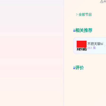
4
人 
文昌
流，
全部节目
相关推荐
不把天聊si
261 集
评价