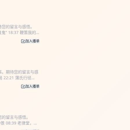
待您的留言与感悟。
臭鬼” 18:37 鞭策我的
3.com
咨询交流，进
加入播单
事。期待您的留言与感
局 22:21 蒲氏行径
：
加入播单
您的留言与感悟。
景 08:39 老律堂，王
 34:41 慈航殿，慈航真