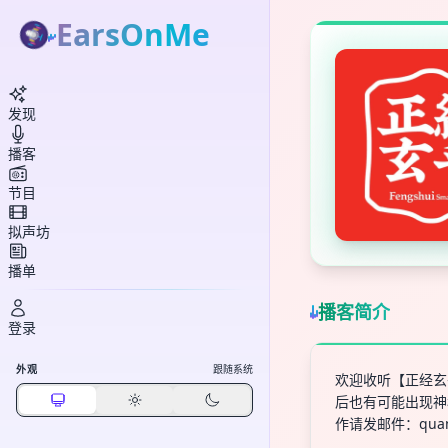
EarsOnMe
发现
播客
节目
拟声坊
播单
播客简介
登录
外观
跟随系统
欢迎收听【正经玄
后也有可能出现神
作请发邮件：
qua