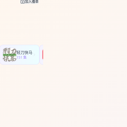
加入播单
君殿，碧霞元君 37:05
6@163.com
咨询交
轻刀快马
声东击西
151 集
424 集