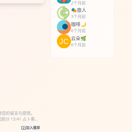
2个月前
🎭旅人
3个月前
咖啡🌙
6个月前
云朵🌿
6个月前
待您的留言与感悟。
成部分 13:41 占卜需要
163.com
咨询交流，
加入播单