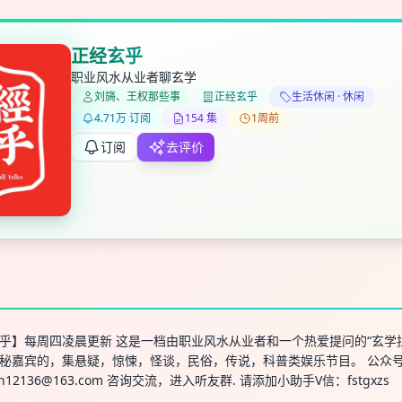
正经玄乎
职业风水从业者聊玄学
刘旖、王权那些事
正经玄乎
生活休闲 · 休闲
✕
✕
✕
打分
删除确认
4.71万 订阅
154 集
1周前
加入播单
键盘下留人
订阅
去评价
创建
取消
确认删除
最长200字
乎】每周四凌晨更新 这是一档由职业风水从业者和一个热爱提问的“玄学
秘嘉宾的，集悬疑，惊悚，怪谈，民俗，传说，科普类娱乐节目。 公众号
n12136@163.com
咨询交流，进入听友群. 请添加小助手V信：fstgxzs
取消
确定