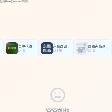
6分钟
2k+
4周前
35:30 真武殿，真武大帝 35:56 雷祖殿，九天应元雷声普化天尊 36:42 元
殿，文昌帝君 37:50 元辰殿，斗姆元君 商务合作请发邮件：
quan1213
进入听友群，请添加小助手V信：fstgxzs
岩中花述
东腔西调
西西弗高速
84 集
315 集
30 集
空空如也