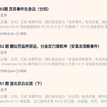
153期 灵异事件在身边（廿四）
经玄乎
期主播：大刘、王权 本期节目：我们来说说与「灵异事件」有关的事。期
ownote 00:42 烧纸圈能踩吗 03:30 外公当了“凤凰男”？ 07:39 宿舍里的“
 24:11 三个经历 41:11 预示 45:17 商务合作请发邮件：
quan12136@16
9分钟
6k+
2周前
友群，请添加小助手V信：fstgxzs
152 期 翻坛罚庙养邪运，分金定穴堪乾坤（安溪龙须殿事件）
经玄乎
期主播：大刘、王权 本期节目：我们来说说与「安溪龙须殿事件」有关的
 Shownote 02:36 事件简介 07:28 网络传言三大类 16:15 安溪县风水格
:58 龙须殿蒲氏墓葬群的风水 35:29 为什么雷劈龙须殿 商务合作请发邮件
7分钟
6k+
3周前
n12136@163.com
咨询交流，进入听友群，请添加小助手V信：fstgxzs
151 期 游北京白云观（下）
经玄乎
期主播：大刘、王权 本期节目：我们来说说与「白云观」有关的事。期待
ownote 01:11 救苦殿，太乙救苦天尊 04:22 药王殿，孙思邈、华佗、张仲
 14:22 三星殿，福禄寿三星 21:12 邱祖殿，邱处机 25:02 四御三清殿，