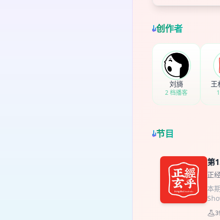
创作者
刘旖
王
2 档播客
节目
第
正
本
Sh
的物
3
进入