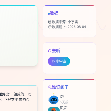
数据
数据来源: 小宇宙
数据截止: 2026-08-04
去听
留
小宇宙
下
高
见
谁订阅了
拦路虎”，组成的，以
XY
：正经玄乎 商务合
5天前
风声