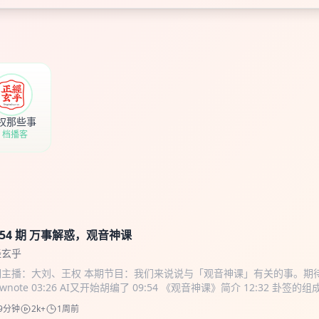
权那些事
1 档播客
154 期 万事解惑，观音神课
经玄乎
期主播：大刘、王权 本期节目：我们来说说与「观音神课」有关的事。期
ownote 03:26 AI又开始胡编了 09:54 《观音神课》简介 12:32 卦签的组
品 14:19 占卜的禁忌 18:09 占卜流程 商务合作请发邮件：
quan12136@
9分钟
2k+
1周前
听友群，请添加小助手V信：fstgxzs