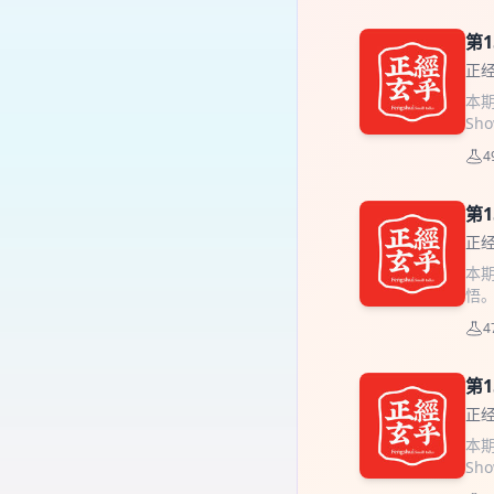
第
正
本
Sh
爷爷
4
入听
第
正
本
悟。
27
4
qua
第
正
本
Sh
常月