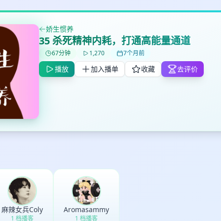
娇生惯养
35 杀死精神内耗，打通高能量通道
67分钟
1,270
7个月前
✕
✕
✕
播放
加入播单
收藏
去评价
打分
删除确认
加入播单
鼠标下留人
创建
取消
确认删除
最长200字
麻辣女兵Coly
Aromasammy
1 档播客
1 档播客