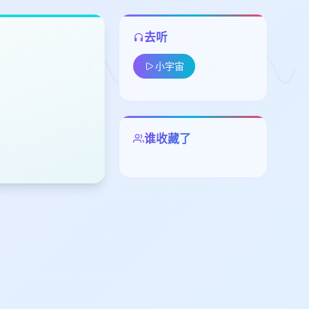
去听
小宇宙
谁收藏了
留
下
高
见