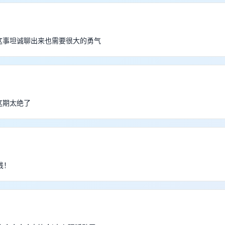
能把这事坦诚聊出来也需要很大的勇气
呀这期太绝了
钱！