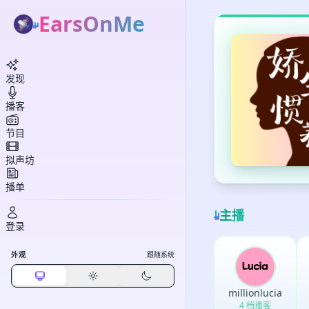
EarsOnMe
发现
播客
节目
拟声坊
播单
主播
登录
外观
跟随系统
millionlucia
4 档播客