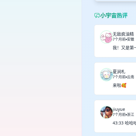
小宇宙热评
无敌疯油精
7个月前
安徽
我！又是第
夏涧札
7个月前
云南
来啦🥰
jiuyue
7个月前
浙江
43:33 