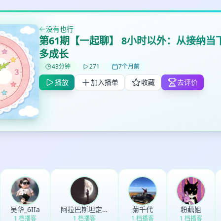
没有也行
第61期【一起聊】 8小时以外：从接纳当
✕
✕
✕
多成长
打分
删除确认
加入播单
43分钟
271
7个月前
鼠标下留人
播放
加入播单
收藏
去评价
创建
取消
确认删除
最长200字
取消
确定
吴华_6IIa
阿拉巴斯坦定春
菊千代
粉藕姐
1 档播客
1 档播客
1 档播客
1 档播客