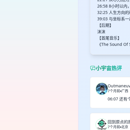
26:58 8小时
32:25 人生方
39:03 与坐标系
【后期】
沫沫
【首尾音乐】
《The Sound Of 
小宇宙热评
Outmaneuv
7个月前
广西
06:07 
回到原点的
7个月前
北京