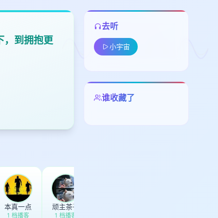
去听
下，到拥抱更
小宇宙
谁收藏了
留
下
高
见
本真一点
顽主茶子
立夏Lexi
兰莹
1 档播客
1 档播客
1 档播客
1 档播客
1 