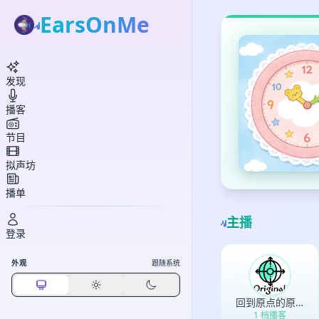
EarsOnMe
发现
播客
节目
拟声坊
播单
主播
登录
外观
跟随系统
回到原点的原点
1 档播客