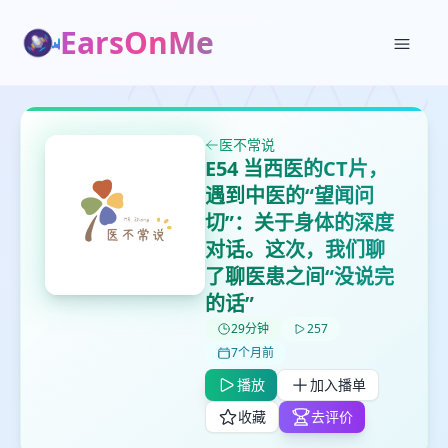
EarsOnMe
✕
✕
✕
打分
删除确认
加入播单
医不常说
鼠标下留人
E54 当西医的CT片，
遇到中医的“望闻问
创建
切”：关于身体的深度
留
取消
确认删除
下
对话。这次，我们聊
高
了聊医患之间“没说完
见
的话”
29分钟
257
最长200字
7个月前
播放
加入播单
收藏
去评价
取消
确定