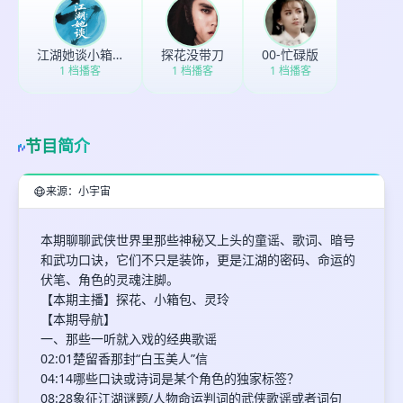
最长200字
江湖她谈小箱包
探花没带刀
00-忙碌版
1 档播客
1 档播客
1 档播客
取消
确定
节目简介
来源：小宇宙
本期聊聊武侠世界里那些神秘又上头的童谣、歌词、暗号
和武功口诀，它们不只是装饰，更是江湖的密码、命运的
伏笔、角色的灵魂注脚。
【本期主播】探花、小箱包、灵玲
【本期导航】
一、那些一听就入戏的经典歌谣
02:01楚留香那封“白玉美人”信
04:14哪些口诀或诗词是某个角色的独家标签？
08:28象征江湖谜题/人物命运判词的武侠歌谣或者词句