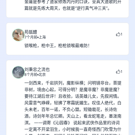
金庸是参考了道家修炼内丹的口诀，全真大道歌的开
篇就是先练大周天，也就是“逆行真气冲三关”。
苟瓿醴
1
7个月前
上海
锁喉枪，枪中王，枪枪锁喉最难防！
刘秉忠之流也
1
8个月前
北京
一剑西来，千岩拱列，魔影纵横；问明镜非台，菩提
非树，境由心起，可得分明？是魔非魔？非魔是魔？
要待江湖后世评！且收拾，话英雄儿女，先叙闲情。
风雷意气峥嵘，轻拂了寒霜妩媚生。叹佳人绝代，白
头未老，百年一诺，不负心盟。短锄栽花，长诗佐
酒，诗剑年年总忆卿。天山上，看龙蛇笔走，墨泼南
溟。 ——调寄《沁园春》 说起来武侠作品里的诗词
一定离不开梁羽生，小时候我一直奇怪西门吹雪为什