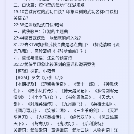
二、口诀篇：短句里的武功与江湖规矩
15:10尝试背过的武功口诀？印象深刻的武功名称/口诀相
关情节？
22:38江湖规矩式口诀/暗号
三、武侠歌曲：江湖的主题曲
27:44哪首武侠歌一响起就瞬间入戏？
31:27去KTV时哪些武侠金曲是必点曲目？（探花清唱《流
光飞舞》、灵玲清唱《《醉梦仙霖》》）
四、童谣与谶语：江湖的预言诗
35:27武侠里印象比较深刻的童谣和谶语案例
【剪辑】探花、小箱包
【BGM】罗文《小李飞刀》
【本期提及】《楚留香传奇》、《萧十一郎》、《神雕侠
侣》、《陆小凤传奇》、《倚天屠龙记》、《多情剑客无
情剑》（《小李飞刀》）、《书剑恩仇录》、《天龙八
部》、《射雕英雄传》、《九月鹰飞》、《英雄无泪》、
《圆月弯刀》、《笑傲江湖》、《三少爷的剑》、《天涯
明月刀》、《大旗英雄传》、《绝代双骄》、《风云雄霸
天下》、《鸳鸯刀》、《鬼吹灯》、《哈利波特》
关键词：武侠歌词｜童谣谶语｜武功口诀｜人物判词｜江