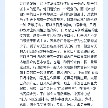
是门派发展、武学传承或者行侠仗义一类的，对于门
派未来的道路，他们是没有一个规划的。而《笑傲江
湖》中的日月神教却通过一系列的纲领设计，对武林
乃至对天下都有一定程度规划，对其他武林门派形成
一种“降维打击”。可以从日月神教的口号看出，日月
神教对应的规格是很高的。 口号是日月神教重要的宣
传方式。过去一些年代很流行呼口号，后来因为不少
口号流于形式主义，因此呼口号这一行为也就渐渐减
少了。到了今天还有各类不同形式的口号，但是今天
的人们已经很少呼喊出来了。其实口号很值得研究，
可以从口号的内容研究一定时间内口号倡导者所要传
达给民众的基本信息，也是一种舆论宣传，将一些理
论政策、行动纲领等一般人不太理解的内容转化为朗
朗上口的口号起到宣传、普及的作用。 下面我们看看
日月神教的口号是怎么回事：好容易到得崖顶，太阳
已高高升起。日光从东射来，照上一座汉白玉的巨大
牌楼，牌楼上四个金色大字“泽被苍生”，在阳光下发
出闪闪金光，不由得令人肃然起敬。令狐冲心想：
“东方不败这副排场，武林中确实无人能及。少林、
嵩山，俱不能望其项背，华山、恒山，那更差得远