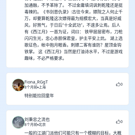
加通融，不予革除了。 不过金庸填词讽刺乾隆还是挺
毒辣的。《书剑恩仇录》:古往今来，嫖院之人何止千
万，却要算乾隆这次嫖得最为规模宏大，当真是好威
风，好煞气，于日后“十全武功”，不遑多让焉。后人
有《西江月》一首为证，词曰： 铁甲层层密布，刀枪
闪闪生光，忠心赤胆保君皇，护主平安上炕。 湖上选
歌征色，帐中抱月眠香。刺嫖二客有谁防？屋顶金钩
铁掌。 这《西江月》当然是打油诗水平，不过是游戏
趣味，不必严格要求。
Fiona_RGgT
0
8个月前
上海
特别能拉回童年
刘秉忠之流也
0
8个月前
北京
一般的江湖门派他们可能只有一个模糊的目标，大概