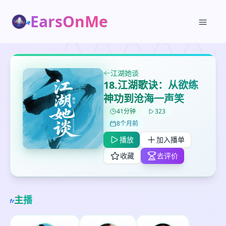
EarsOnMe
江湖她谈
18.江湖歌诀：从欲练
神功到沧海一声笑
41分钟
323
8个月前
✕
✕
✕
打分
删除确认
加入播单
播放
加入播单
鼠标下留人
收藏
去评价
创建
留
取消
确认删除
下
主播
高
见