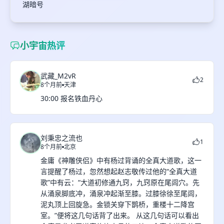
湖暗号
小宇宙热评
武藏_M2vR
2
8个月前
天津
30:00 报名铁血丹心
刘秉忠之流也
1
8个月前
北京
金庸《神雕侠侣》中有杨过背诵的全真大道歌，这一
言提醒了杨过，忽然想起赵志敬传过他的“全真大道
歌”中有云：“大道初修通九窍，九窍原在尾闾穴。先
从涌泉脚底冲，涌泉冲起渐至膝。过膝徐徐至尾闾，
泥丸顶上回旋急。金锁关穿下鹊桥，重楼十二降宫
室。”便将这几句话背了出来。 从这几句话可以看出