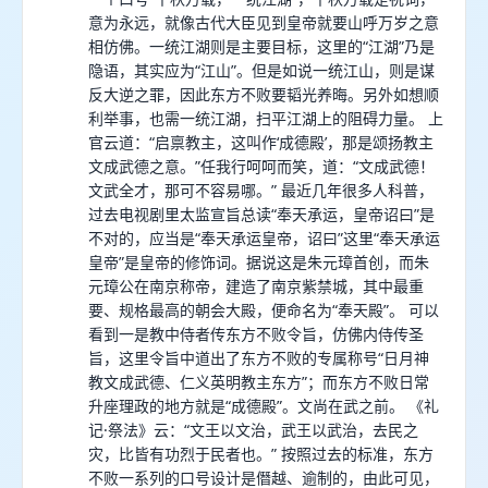
意为永远，就像古代大臣见到皇帝就要山呼万岁之意
相仿佛。一统江湖则是主要目标，这里的“江湖”乃是
隐语，其实应为“江山”。但是如说一统江山，则是谋
反大逆之罪，因此东方不败要韬光养晦。另外如想顺
利举事，也需一统江湖，扫平江湖上的阻碍力量。 上
官云道：“启禀教主，这叫作‘成德殿’，那是颂扬教主
文成武德之意。”任我行呵呵而笑，道：“文成武德！
文武全才，那可不容易哪。” 最近几年很多人科普，
过去电视剧里太监宣旨总读“奉天承运，皇帝诏曰”是
不对的，应当是“奉天承运皇帝，诏曰”这里“奉天承运
皇帝”是皇帝的修饰词。据说这是朱元璋首创，而朱
元璋公在南京称帝，建造了南京紫禁城，其中最重
要、规格最高的朝会大殿，便命名为“奉天殿”。 可以
看到一是教中侍者传东方不败令旨，仿佛内侍传圣
旨，这里令旨中道出了东方不败的专属称号“日月神
教文成武德、仁义英明教主东方”；而东方不败日常
升座理政的地方就是“成德殿”。文尚在武之前。 《礼
记·祭法》云：“文王以文治，武王以武治，去民之
灾，比皆有功烈于民者也。” 按照过去的标准，东方
不败一系列的口号设计是僭越、逾制的，由此可见，