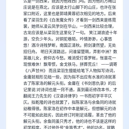
么是一剑西来，就因为他姓西门吗。因为他的万梅山
庄说是在燕北，应该是太行山脚下的山庄，也许在张
家口附近，这里也是郭靖黄蓉初次相见的地方。后来
看了梁羽生的《白发魔女传》才看到一剑西来是练霓
裳，她师从凌云凤学剑在华山，一剑西来比较合理，
古龙应该是从梁羽生这里化了一句。 笑江湖浪迹十年
游，空负少年头。对铜驼巷陌，吟情渺渺，心事悠
悠！酒冷诗残梦断，南国正清秋。把剑凄然望，无处
招归舟。 明日天涯路远，问谁留楚珮，弄影中洲？数
英雄儿女，俯仰古今愁。难消受灯昏罗帐，怅昙花一
现恨难休！飘零惯，金戈铁马，拼葬荒丘！ ——调寄
《八声甘州》 而且梁羽生擅能给笔下人物拟写诗词，
金庸就相形见绌一些，因为拟不出应有水准的诗就革
去了陈家洛的解元头衔。金庸在《书剑恩仇录》的后
记里说:对诗词也是一窍不通，直到最近修改本书，才
翻阅王力先生的《汉语诗律学》一书而初学平平仄
仄。拟乾隆的诗也就罢了，拟陈家洛与余鱼同的诗就
幼稚得很。陈家洛在初作中本是解元，但想解元的诗
不可能如此拙劣，因此修订时削足适履，革去了他的
解元头衔。余鱼同虽只秀才，他的诗也不该是这样的
初学程度。不过他外号“金笛秀才”，他的功名，就略