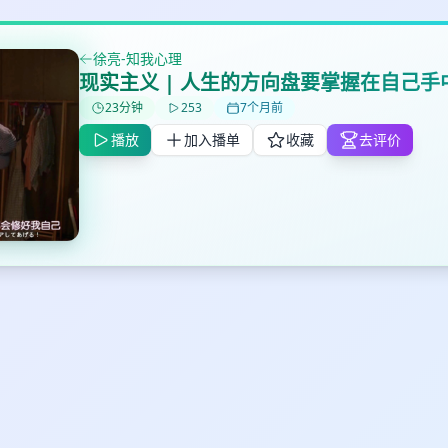
徐亮-知我心理
现实主义 | 人生的方向盘要掌握在自己手
23分钟
253
7个月前
✕
✕
✕
打分
删除确认
加入播单
播放
加入播单
收藏
去评价
鼠标下留人
创建
取消
确认删除
最长200字
取消
确定