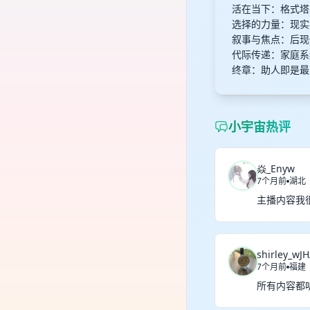
活在当下：格式塔
选择的力量：现实
叙事与焦点：后现
代际传递：家庭系
终章：助人即是最
小宇宙热评
焱_Enyw
7个月前
湖北
主播内容我
shirley_wJ
7个月前
福建
所有内容都