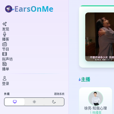
EarsOnMe
发现
播客
节目
拟声坊
播单
主播
登录
外观
跟随系统
徐亮-知我心理
1 档播客