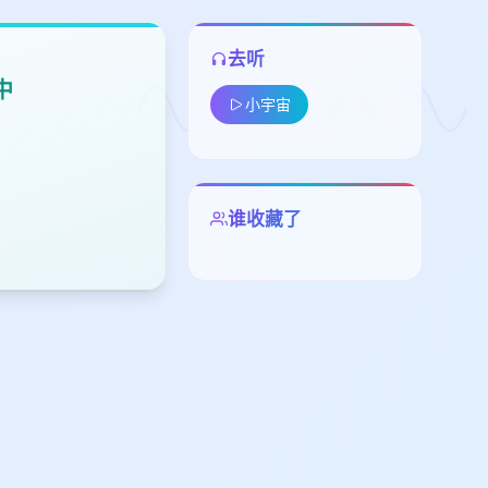
去听
中
小宇宙
谁收藏了
留
下
高
见