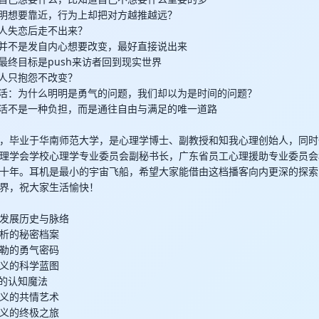
你明明想要靠近，行为上却把对方越推越远？
有些人失恋后走不出来？
访者并不是发自内心想要改变，最好直接说出来
询的最终目标是push来访者回到现实世界
有些人只抱怨不改变？
置的生活：为什么明明是勇气的问题，我们却以为是时间的问题？
任的生活不是一种负担，而是通往自由与满足的唯一道路
，毕业于华南师范大学，是心理学博士、副教授和知我心理创始人，同时
理学会学校心理学专业委员会副秘书长，广东省员工心理援助专业委员会
十年。耳机是最小的宇宙飞船，希望大家能借由这档播客向内更深的探索
界，祝大家生活愉快！
发展历史与脉络
析的秘密档案
勒的勇气密码
义的科学蓝图
T的认知魔法
义的共情艺术
义的终极之旅