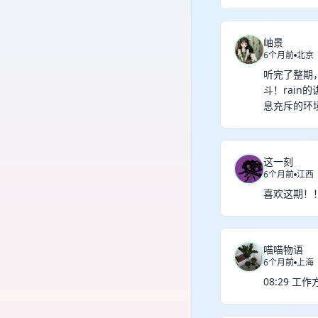
岫景
6个月前
北京
听完了整期
斗！rai
息充斥的环
这一刻
6个月前
江西
喜欢这期！
喵喵物语
6个月前
上海
08:29 