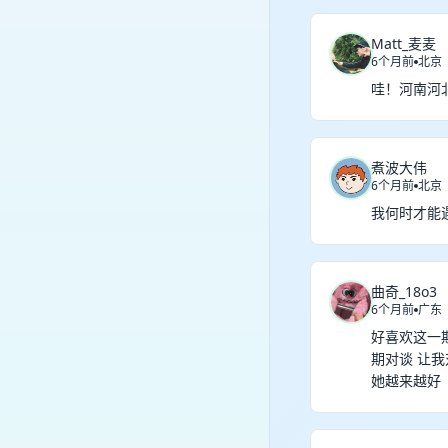
Matt_麦麦
6个月前
北京
哇！河南河
煮波大伟
6个月前
北京
我何时才能
曲奇_18o3
6个月前
广东
好喜欢这一期
期对谈 让我
她越来越好