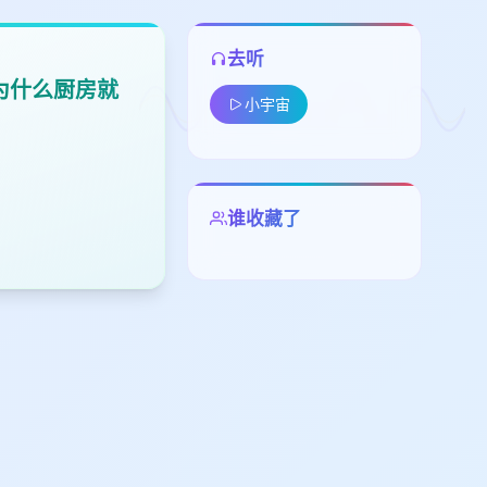
去听
，为什么厨房就
小宇宙
谁收藏了
留
下
高
见