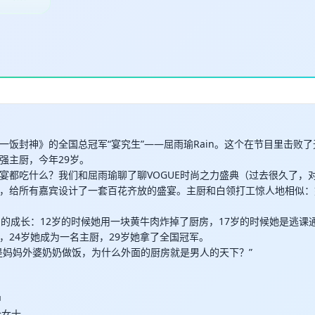
最长200字
取消
确定
一饭封神》的全国总冠军“宴究生”——屈雨瑜Rain。这个在节目里击败
强主厨，今年29岁。
宴都吃什么？我们和屈雨瑜聊了聊VOGUE时尚之力盛典（过去很久了，
，给所有嘉宾设计了一套百花齐放的盛宴。主厨和白领打工惊人地相似：
。
in的成长：12岁的时候她用一块黄牛肉炸掉了厨房，17岁的时候她是逃课
，24岁她成为一名主厨，29岁她拿了全国冠军。
是妈妈外婆奶奶做饭，为什么外面的厨房就是男人的天下？”
中
金女士