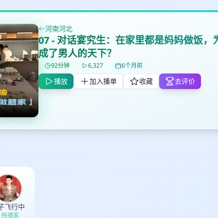
河南河北
07 - 对话宴究生：在家里都是妈妈做饭
成了男人的天下？
92分钟
6,327
6个月前
播放
加入播单
收藏
去评价
✕
✕
✕
打分
删除确认
加入播单
鼠标下留人
创建
取消
确认删除
子飞行中
1 档播客