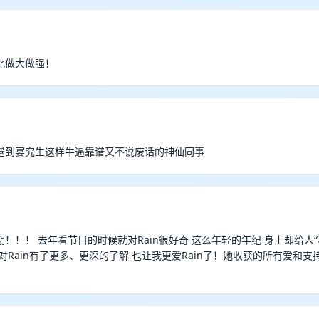
北做大做强！
遇到宴究生这样牛逼靠谱又不说废话的神仙同事
！！！ 去年看节目的时候就对Rain很好奇 这么年轻的年纪 身上却给人“
对Rain有了更多、更深的了解 也让我更爱Rain了！她收获的所有爱和支