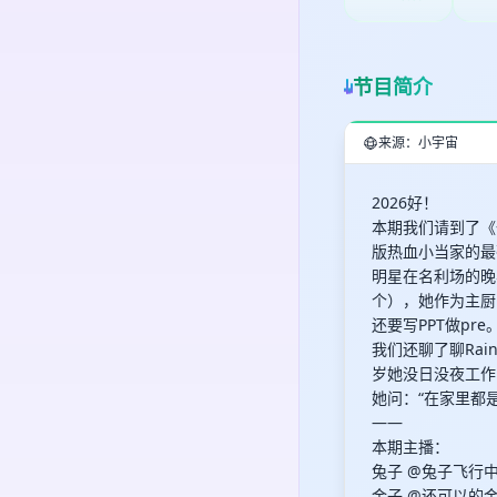
节目简介
来源：小宇宙
2026好！
本期我们请到了《
版热血小当家的最
明星在名利场的晚
个），她作为主厨
还要写PPT做pre
我们还聊了聊Ra
岁她没日没夜工作
她问：“在家里都
——
本期主播：
兔子 @兔子飞行
金子 @还可以的