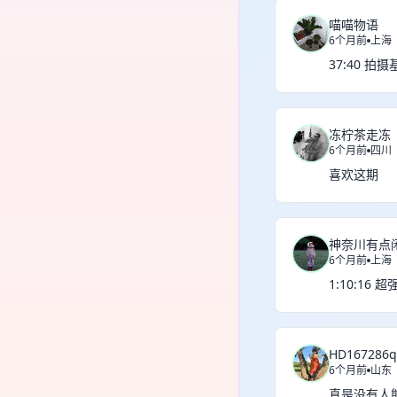
喵喵物语
6个月前
上海
37:40 
冻柠茶走冻
6个月前
四川
喜欢这期
神奈川有点
6个月前
上海
1:10:16
HD167286q
6个月前
山东
真是没有人