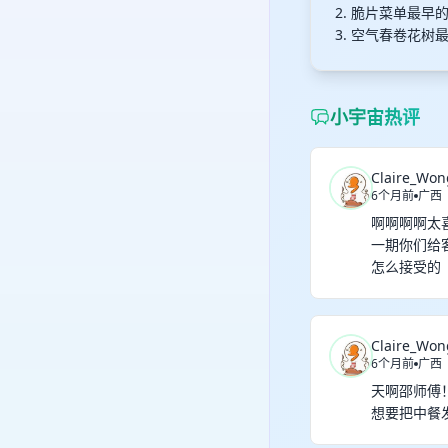
2. 脆片菜单最早
3. 空气春卷花树
小宇宙热评
Claire_Won
6个月前
广西
啊啊啊啊太
一期你们给
怎么接受的
Claire_Won
6个月前
广西
天啊邵师傅
想要把中餐