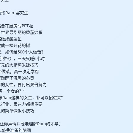
雨瑜Rain-宴究生
当然要在厨房写PPT啦
许是全世界最华丽的番茄炒蛋
大米粥做成酸菜鱼
春卷做成一棵开花的树
用知识：如何给500个人做饭？
《一饭封神》，三天只睡6小时
值一万元的大厨蒸米饭技巧
2岁开始做菜，高一决定学厨
根香蕉敲醒了沉睡的心灵
当大厨的女性，要付出双倍努力
么又招一个女的？”
以后有像Rain这样的女生，都可以招进来”
论什么行业，表达力都很重要
普通人的简单做饭小技巧
让你声情并茂地理解Rain的才华：
GUE盛典准备的脑图