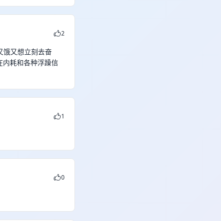
2
又饿又想立刻去奋
在内耗和各种浮躁信
1
0