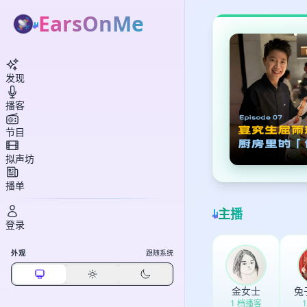
EarsOnMe
发现
播客
节目
拟声坊
播单
主播
登录
外观
跟随系统
金女士
兔
1 档播客