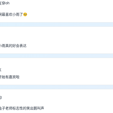
穿oh
啊最喜欢小雨了🥺
小雨真的好会表达
江
开始有嘉宾啦
g
兔子老师标志性的笑出鹅叫声