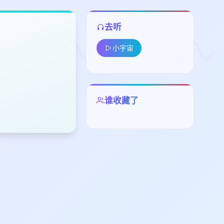
去听
小宇宙
留
谁收藏了
下
高
见