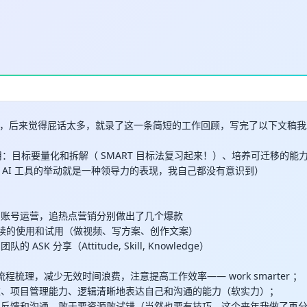
，后来觉得屁话太多，就录了这一条简短的工作回顾，写完了以下文稿我发给
有用：目标要量化和拆解（ SMART 目标法复习起来！）、培养可迁移的能
 AI 工具的举动就是一种领导力的表现，我自己都没有意识到）
域的账号运营，追热点营销分别做出了几个爆款
具有连续的使用和试用（做视频、写方案、创作文案）
的 ASK 分享（Attitude, Skill, Knowledge）
P 流程梳理，减少无效时间浪费，注意提高工作效率—— work smarter ；
思维、项目管理能力、逻辑清晰地表达自己和沟通的能力（软实力）；
老板反馈和沟通，敢于要资源敢试错（当然也要有技巧，这个来年我做了再