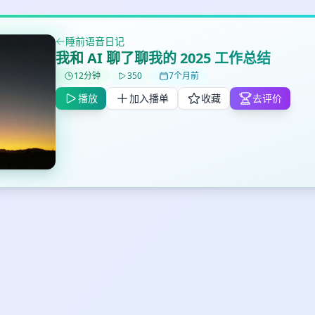
睡前语音日记
我和 AI 聊了聊我的 2025 工作总结
✕
✕
✕
打分
删除确认
加入播单
12分钟
350
7个月前
鼠标下留人
播放
加入播单
收藏
去评价
创建
取消
确认删除
最长200字
取消
确定