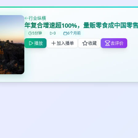
行业纵横
✕
✕
✕
年复合增速超100%，量贩零食成中国零
打分
删除确认
加入播单
5分钟
0
6个月前
鼠标下留人
播放
加入播单
收藏
去评价
创建
取消
确认删除
最长200字
取消
确定