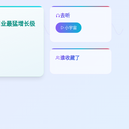
去听
售业最猛增长极
小宇宙
留
谁收藏了
下
高
见