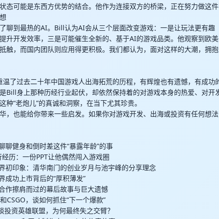
状态可能是东西方优势的结合。他作为连接双方的桥梁，正在努力做这件
畅想
了聊到最热的AI。Bill认为AI会从三个层面改变游戏：一是让玩法更有
幅提升开发效率，三是可能催生全新的、基于AI的游戏品类。他观察到欧美
抵触，而国内团队则应用得更积极。我们都认为，面对这样的大潮，拥抱
仿佛重温了过去二十年中国游戏人出海拓荒的历程，有辉煌也有遗憾，有成功
是Bill身上那种历经行业起伏，却依然保持着的对游戏本身的热爱、对开
这种“老炮儿”的真诚和洞察，在当下尤其珍贵。
华，也能给你带来一些启发。如果你对游戏开发、出海或投资有任何想法
暄，聊聊健身和倒时差这件“暴露年龄”的事
回忆入行经历：一份PPT让他偶然闯入游戏圈
完美世界初印象：清华南门的创业岁月与池宇峰的分享理念
美世界成功上市背后的“厚积薄发”
暴雪合作擦肩而过的幕后故事与巨大遗憾
TA2和CSGO，谈如何抓住“下一个爆款”
Riot谈投资英雄联盟，为何最终失之交臂？