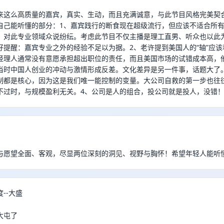
来这么高质量的嘉宾，真实、生动，而且充满诚意，与此节目风格完美契
自己能听懂的部分：1、嘉宾践行的断食现在超级流行，但应该不适合所
，对此专业领域众说纷纭。考虑此节目不仅主播是理工直男、听众也以此
好提醒：嘉宾专业之外的经验不足以为据。2、老许提到美国人的“轴”应
经理人通常没有意愿承担超出职位的责任，而且美国市场的试错成本高，
当时中国人创业的冲动与激情形成反差。文化差异是另一件事，话题大了
制都是核心，因为这是我们唯一能控制的变量。大公司自救的第一步也往
不过时，与规模盈利无关。4、公司是人的组合，投公司就是投人，没错
与愿望全面、客观，尽显两位深刻的洞见、视野与胸怀！希望年轻人能听
--大盛
大屯了