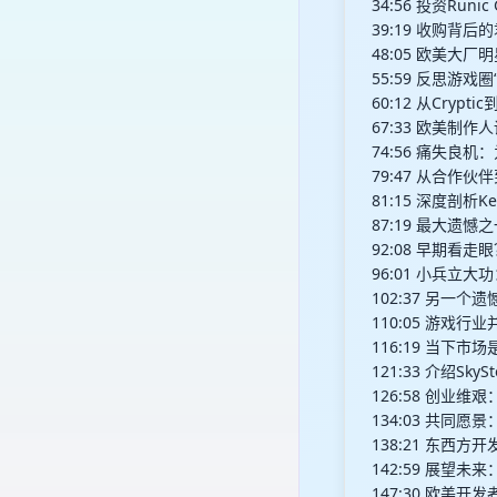
34:56 投资Run
39:19 收购背后
48:05 欧美大
55:59 反思游
60:12 从Crypt
67:33 欧美制作
74:56 痛失良机：
79:47 从合作
81:15 深度剖析
87:19 最大遗
92:08 早期看
96:01 小兵立大
102:37 另一个遗
110:05 游戏行业
116:19 当下
121:33 介绍S
126:58 创业
134:03 共同
138:21 东西
142:59 展望
147:30 欧美