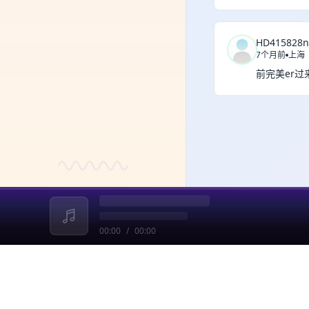
HD415828n
7个月前
上海
前完美er
00:00
/
00:00
收起