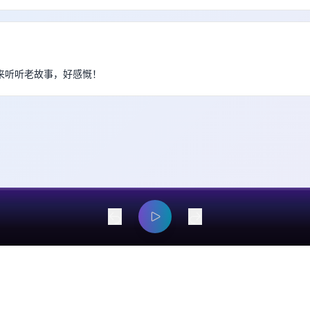
过来听听老故事，好感慨！
dangyaming@outlook.com
© 2026 EarsOnMe. All rights reserved.