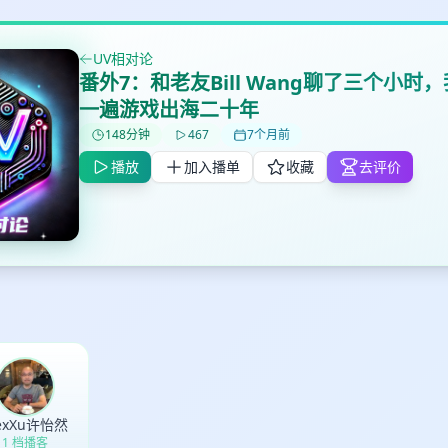
UV相对论
番外7：和老友Bill Wang聊了三个小时
一遍游戏出海二十年
148分钟
467
7个月前
播放
加入播单
收藏
去评价
✕
✕
✕
打分
删除确认
加入播单
鼠标下留人
创建
取消
确认删除
lexXu许怡然
最长200字
1 档播客