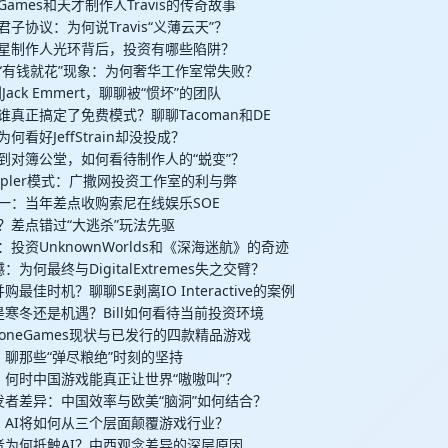
ic Games和天才制作人Travis的传奇故事
的君子协议：为何说Travis“义薄云天”？
厂明星制作人光环背后，投资有哪些陷阱？
戏圈“有钱就花”现象：为何奢华工作室常失败？
ic到Jack Emmert，聊聊被“惯坏”的团队
人谁真正搞定了免费模式？聊聊Tacoman和DE
为何看好JeffStrain却没投成？
伙伴到对簿公堂，如何看待制作人的“蜕变”？
Kepler模式：广撒网投资工作室的利与弊
憾之一：当年差点收购索尼在线娱乐SOE
走眼？差点错过“大逃杀”玩法先驱
功：投资UnknownWorlds和《深海迷航》的奇迹
憾：为何最终与DigitalExtremes失之交臂？
并购最佳时机？聊聊SE剥离IO Interactive的案例
市场是寒冬还是机遇？Bill如何看待当前投资环境
kyStoneGames现状与已发行的四款精品游戏
维艰：聊那些“弹尽粮绝”时刻的坚持
愿景：何时中国游戏能真正让世界“嗷嗷叫”？
方开发者差异：中国效率与欧美“脑洞”如何结合？
未来：AI将如何从三个层面颠覆游戏行业？
开发者为何抵触AI？中西观念差异的深层原因