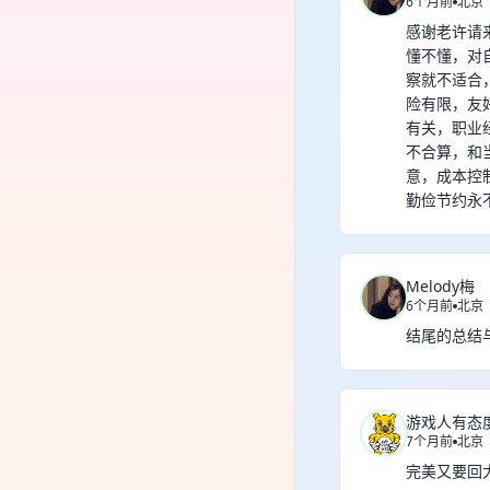
6个月前
北京
感谢老许请
懂不懂，对
察就不适合
险有限，友
有关，职业
不合算，和
意，成本控
勤俭节约永
Melody梅
6个月前
北京
结尾的总结
游戏人有态度
7个月前
北京
完美又要回