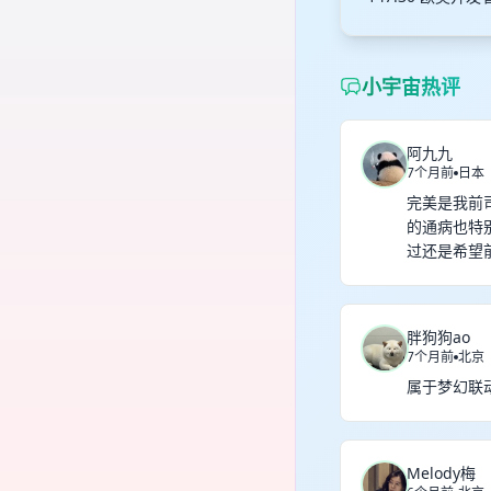
小宇宙热评
阿九九
7个月前
日本
完美是我前
的通病也特
过还是希望
胖狗狗ao
7个月前
北京
属于梦幻联
Melody梅