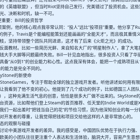
的《英雄联盟》，但当时Riot坚持自己发行，完美错过了投资机会。这
光、决断和时机，缺一不可。
更重要：Bill的投资哲学
投资案例，他的核心观点我非常认同：“投人”远比“投项目”重要。他分享了Runi
ldree的例子，Travis是个能编程能策划还能画画的“全能天才”，而且极其
枝，坚持带领整个团队共同进退，这才有了后来《火炬之光》的成功。
反面教材。比如一些简历光鲜、来自知名大厂的“明星制作人”，拿了大笔
钱大手大脚等问题最终失败。Bill一针见血地指出，很多投资人只看了华
具备“从0到1”的创业能力和心性。这点我深有体会，能把一个成熟项目从1
需的能力是完全不同的。
Stone的新使命
SkyStoneGames，专注于帮助全球的独立游戏开发者。听他讲述如何用
让我看到了他不变的初心。他提到了几个成功的例子，比如德国三人团队
kshop），这种充满生活气息的创意，恰恰是很多大厂做不出来的。SkySton
源，比如帮他们登上Steam的首页推荐、任天堂的Indie World或是Xbox
我们一起出差时“把钱当自己的花”的节俭习惯，因为他深知创业的每一分
对开发者的尊重，让我觉得把钱和项目交给他这样的人是非常放心的。
态的观察与碰撞
讨论中美游戏开发者的差异。我的感受是，中国团队优势在于执行力强、
欧美的小团队往往更注重个人表达和生活体验，脑洞大开，容易产生意想不到