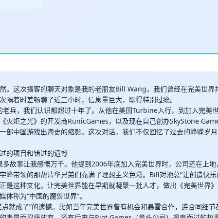
取消
确定
然。这次播客的聊天对象是我的老朋友Bill Wang，我们曾经在完美世
次隔着时差畅聊了近三小时，信息量巨大，聊得特别过瘾。
正的老兵，我们认识都超过十年了。从他在美国Turbine入行，到加入完
火炬之光》的开发商RunicGames，以及现在自己创办SkyStone Ga
一部中国游戏出海史的缩影。这次对话，我们不仅回忆了过去的峥嵘岁月
过的项目和错过的遗憾
l的很多故事让我感慨万千。他提到2006年底加入完美世界时，公司还在上
宇峰带领的那帮清华兄弟们充满了理想主义色彩。Bill对池总“让创造快乐
正是这种文化，让完美世界能在早期就凝聚一批人才，做出《完美世界》
媒体称为“中国的魔兽世界”。
差点就成了”的遗憾。比如当年完美世界曾有机会和暴雪合作，连合同细节
考量而忍痛放弃。还有后来与Riot Games（拳头公司）擦肩而过的故事——