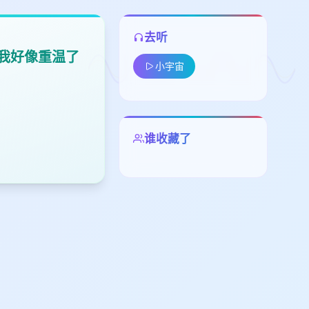
去听
，我好像重温了
小宇宙
谁收藏了
留
下
高
见