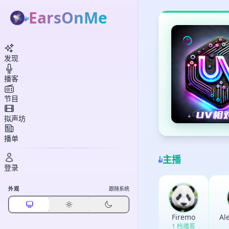
EarsOnMe
发现
播客
节目
拟声坊
播单
主播
登录
外观
跟随系统
Firemo
A
1 档播客