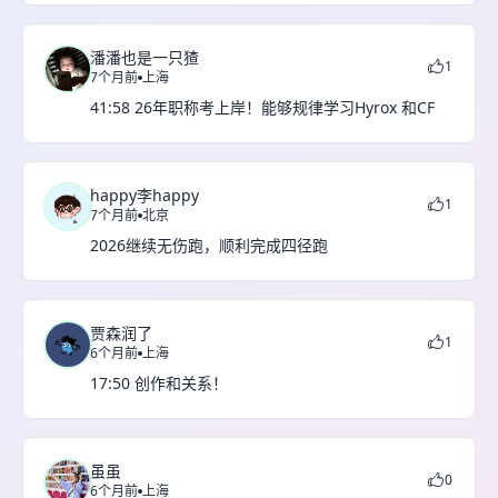
潘潘也是一只猹
1
7个月前
上海
41:58 26年职称考上岸！能够规律学习Hyrox 和CF
happy李happy
1
7个月前
北京
2026继续无伤跑，顺利完成四径跑
贾森润了
1
6个月前
上海
17:50 创作和关系！
虽虽
0
6个月前
上海