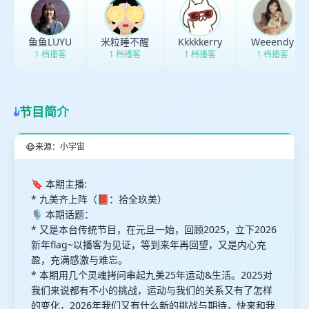
取消
确定
鱼鱼LUYU
米粒睡不醒
Kkkkkerry
Weeendy
1 档播客
1 档播客
1 档播客
1 档播客
节目简介
来源：小宇宙
🔖 本期主播:
* 九美齐上阵（📕：拾全玖美）
🎙 本期话题：
* 又是本台传统节目，在元旦一始，回顾2025，立下2026
新年flag~以播客为见证，等到来年再回望，又是内心充
盈，充满感激与难忘。
* 本期用几个灵魂拷问串起九美25年运动&生活。2025对
我们来说都有不小的挑战，运动与我们的关系又有了怎样
的变化，2026年我们又有什么新的挑战与期待，快来和我