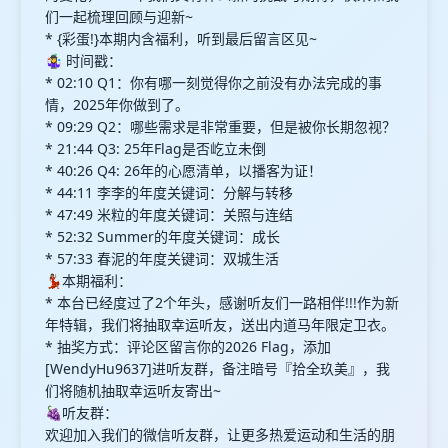
们一起梳理回顾与迎新~
* {彩蛋!}本期内含福利，听到最后留言区见~
🤹‍♀️ 时间戳：
* 02:10 Q1：你有哪一刻觉得你之前没有办法完成的事
情，2025年你做到了。
* 09:29 Q2：哪些需求是非常重要，但是被你长期忽视？
* 21:44 Q3: 25年Flag是否屹立未倒
* 40:26 Q4: 26年的心愿清单，以播客为证！
* 44:11 李李的年度关键词：分解与转移
* 47:49 米粒的年度关键词：关照与连结
* 52:32 Summer的年度关键词：成长
* 57:33 春泥的年度关键词：双城生活
💃🏽本期福利：
* 本台已经度过了2个年头，感谢听友们一路相伴!!!作为新
年特辑，我们将抽取幸运听友，送出内道马年限定卫衣。
* 抽奖方式：评论区留言你的2026 Flag，添加
[WendyHu9637]进听友群，备注暗号『拾全玖美』，我
们将随机抽取幸运听友寄出~
🍇听友群：
欢迎加入我们的微信听友群，让更多热爱运动和生活的朋