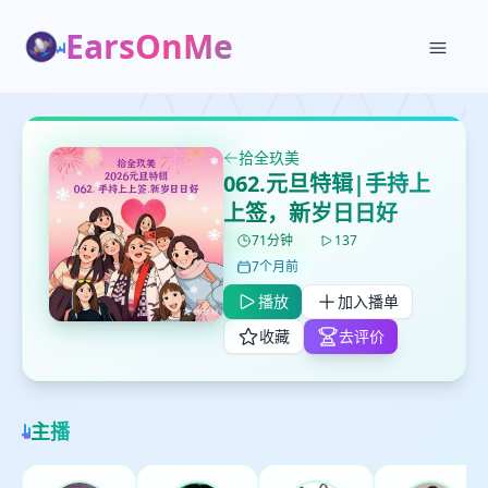
EarsOnMe
拾全玖美
✕
✕
✕
062.元旦特辑|手持上
打分
删除确认
加入播单
上签，新岁日日好
鼠标下留人
71分钟
137
7个月前
创建
留
播放
加入播单
取消
确认删除
下
收藏
去评价
高
见
主播
最长200字