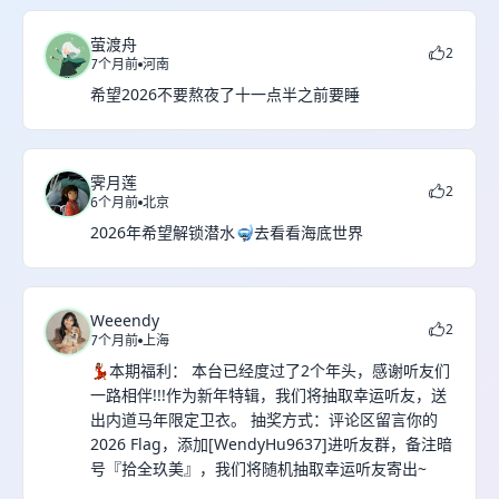
萤渡舟
2
7个月前
河南
希望2026不要熬夜了十一点半之前要睡
霁月莲
2
6个月前
北京
2026年希望解锁潜水🤿去看看海底世界
Weeendy
2
7个月前
上海
💃🏽本期福利： 本台已经度过了2个年头，感谢听友们
一路相伴!!!作为新年特辑，我们将抽取幸运听友，送
出内道马年限定卫衣。 抽奖方式：评论区留言你的
2026 Flag，添加[WendyHu9637]进听友群，备注暗
号『拾全玖美』，我们将随机抽取幸运听友寄出~