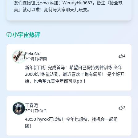
友们连接彼此～wx添加：WendyHu9637，备注『拾全玖
美』就可以啦！期待与大家聊天儿玩耍。
小宇宙热评
PekoNo
4
7个月前
韩国
新年新目标 完成首马！希望自己保持规律训练 全年
2000k训练量达到，最近喜欢上跑有氧啦！ 是个好开
始，也希望九美今年都可以pb ！
王春泥
2
7个月前
荷兰
43:50 hyrox可以搞！今年也想搞，找机会一起组
团！