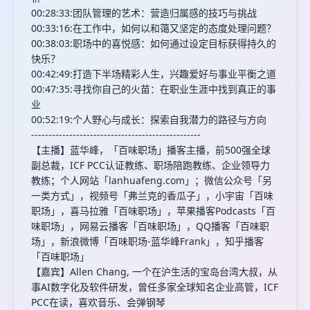
00:28:33:团队管理的艺术：营造归属感的技巧与挑战
00:33:16:在工作中，如何以和蔼又坚定的态度处理问题？
00:38:03:职场中的喜悦感：如何通过设定目标获得持久的
快乐？
00:42:49:打造下半场精彩人生，兴趣爱好与事业平衡之道
00:47:35:寻找你自己的火苗：在职业生涯中找到真正的事
业
00:52:19:个人野心与成长：探索自我潜力的路径与方向
-------------------------------------------------
【主播】蓝华峰，「百味职场」播客主播，前500强全球
副总裁，ICF PCC认证教练、职场陪跑教练、企业领导力
教练；个人网站「lanhuafeng.com」；微信公众号「另
一类方式」，视频号「弗兰克的香瓜子」，小宇宙「百味
职场」，喜马拉雅「百味职场」，苹果播客Podcasts「百
味职场」，网易云播客「百味职场」，QQ播客「百味职
场」，新浪微博「百味职场-蓝华峰Frank」，知乎播客
「百味职场」
【嘉宾】Allen Chang, 一个在沪生活的宝岛台湾大叔，从
事AI数字化及软件研发，曾任多家全球知名企业高管，ICF
PCC在读，喜欢音乐、会弹钢琴