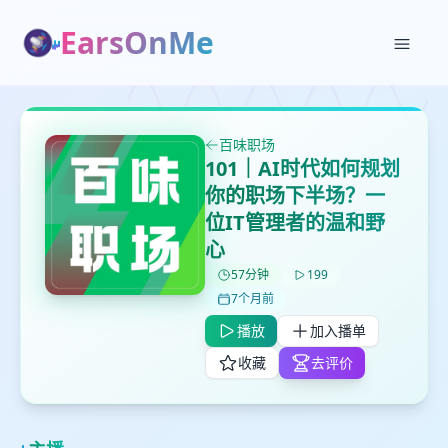
EarsOnMe
✕
✕
✕
打分
删除确认
加入播单
百味职场
鼠标下留人
101｜AI时代如何规划
你的职场下半场？一
位IT管理者的温和野
创建
留
取消
确认删除
心
下
高
57分钟
199
见
7个月前
播放
加入播单
最长200字
收藏
去评价
取消
确定