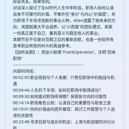
经营关系、结果导向。
对话深入探讨了在AI时代人生中年阶段，职场人如何认清
自身不可替代的价值、平衡外在“身价”与内心“价值感”，并
为职场下半场寻找新的事业火种。Allen透露了他未来的方
向：渴望脱离大平台滋养，以“小而美”的团队模式，探索
一份真正属于自己、兼具意义与稳定收入的事业。
本期节目不仅是对百期之后的重新启航，也是一份给所有
思考职业转型的听众的真诚参考。
【加听友群】：添加小助理 ‘FrankOperation’，注明“百味
职场”
-------------------------------------------------
内容时间线：
00:02:05:职业规划与个人发展：IT男在职场中的挑战与机
遇
00:04:44:人生的下半场：如何在职场中取得成功？
00:09:30:如何面对职场停滞期？探索新方向的可能性
00:14:14:职场角色认知：认清自己的重要性与取舍之道
00:19:01:你的价值由内而外展现：探讨工作智慧与个人追
求的关联性
00:23:48:寻求包容与成长的机会：上海与新加坡的对比分
析