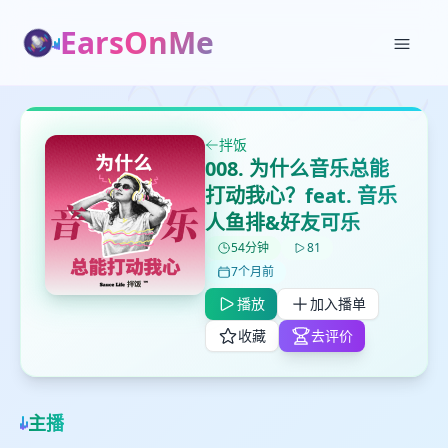
EarsOnMe
✕
✕
✕
打分
删除确认
拌饭
加入播单
008. 为什么音乐总能
鼠标下留人
打动我心？feat. 音乐
人鱼排&好友可乐
创建
留
取消
确认删除
54分钟
81
下
7个月前
高
播放
加入播单
见
收藏
去评价
最长200字
主播
取消
确定