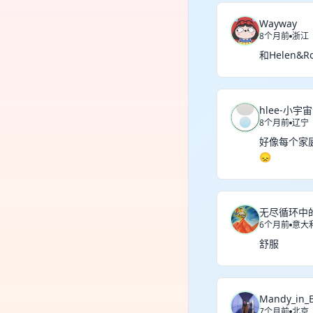
Wayway
8个月前
浙江
和Helen
hlee-小宇
8个月前
辽宁
好像每个家
😞
无尽循环中
6个月前
意大
舒服
Mandy_in_B
7个月前
北京