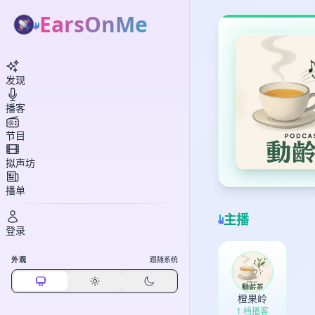
EarsOnMe
发现
播客
节目
拟声坊
播单
主播
登录
外观
跟随系统
橙果岭
1 档播客