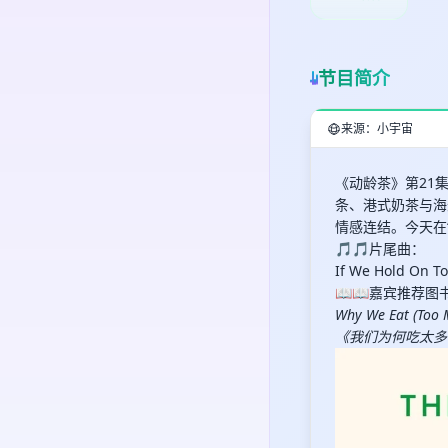
节目简介
来源：小宇宙
《动龄茶》第21集
条、港式奶茶与海
情感连结。今天在
🎵🎵片尾曲：
If We Hold On T
📖📖嘉宾推荐图
Why We Eat (Too M
《我们为何吃太多