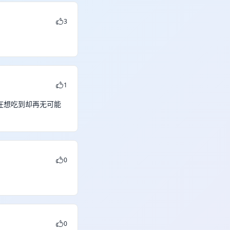
3
1
在想吃到却再无可能
0
0