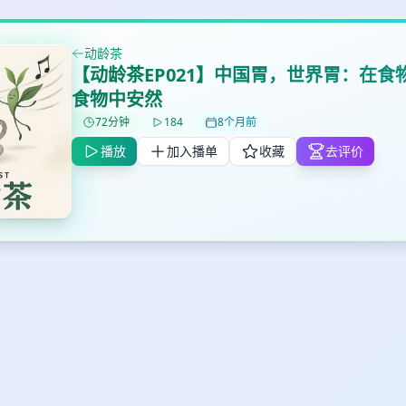
动龄茶
【动龄茶EP021】中国胃，世界胃：在食
食物中安然
72分钟
184
8个月前
播放
加入播单
收藏
去评价
✕
✕
✕
打分
删除确认
加入播单
鼠标下留人
创建
取消
确认删除
最长200字