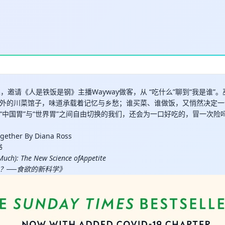
取消
确定
，邀请《人是铁饭是钢》主播Wayway做客，从 “吃什么”聊到“我是谁”
外的川菜馆子，味道承载着记忆与乡愁；谁买菜、谁做饭，又悄然决定一
“中国胃”与“世界胃”之间自由切换的我们，还会为一口好吃的，冒一次险
ogether By Diana Ross
书
uch): The New Science ofAppetite
？──食欲的新科学》