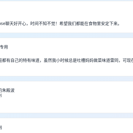
&Rose聊天好开心，时间不知不觉！希望我们都能在食物里安定下来。
宙专用
庭都有自己的特有味道，虽然我小时候总是吐槽妈妈做菜味道雷同，可现
的朱殿波
利
J