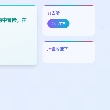
去听
物中冒险，在
小宇宙
谁收藏了
留
下
高
见