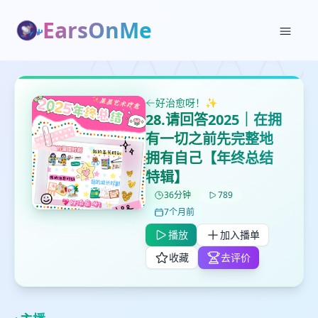
EarsOnMe
✕
✕
✕
打分
删除确认
加入播单
鼠标下留人
好治愈呀！✨
28.请回答2025｜在拥
创建
有一切之前先完整地
留
取消
确认删除
拥有自己【年终总结
下
高
特辑】
见
36分钟
789
7个月前
最长200字
播放
加入播单
收藏
去评价
取消
确定