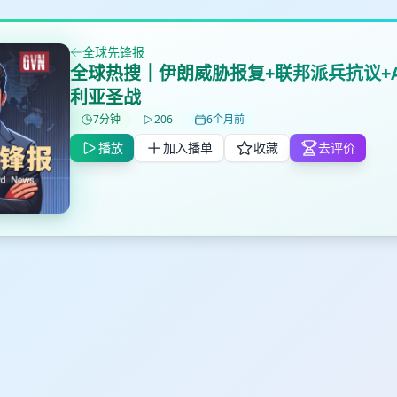
全球先锋报
✕
✕
✕
全球热搜｜伊朗威胁报复+联邦派兵抗议+A
打分
删除确认
加入播单
利亚圣战
鼠标下留人
7分钟
206
6个月前
播放
加入播单
收藏
去评价
创建
取消
确认删除
最长200字
取消
确定