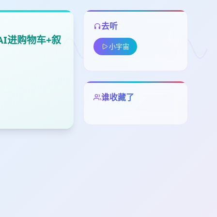
去听
I进购物车+叙
小宇宙
留
谁收藏了
下
高
见