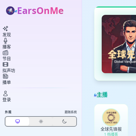
EarsOnMe
发现
播客
节目
拟声坊
播单
主播
登录
外观
跟随系统
全球先锋报
1 档播客